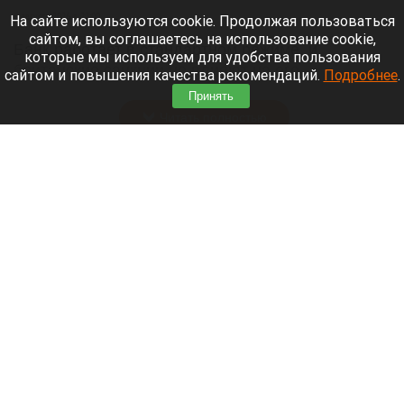
6 августа 2026 в 22:00
На сайте используются cookie. Продолжая пользоваться
сайтом, вы соглашаетесь на использование cookie,
Банк работает в стандартном режиме, и
которые мы используем для удобства пользования
британские санкции не влияют на его
сайтом и повышения качества рекомендаций.
Подробнее
.
деятельность.
Принять
Читать полностью
Больница и медучреждения на Алтае
получили пять новых автомобилей