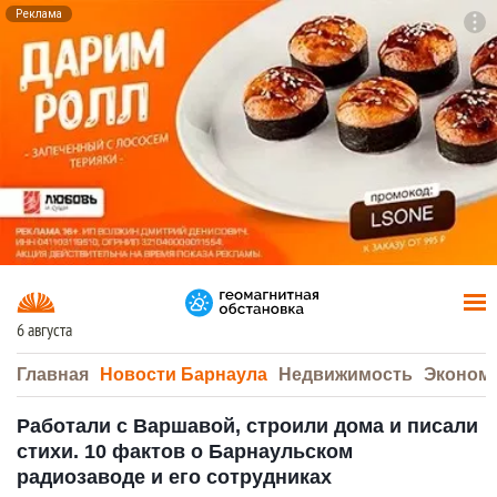
Реклама
To
F7
6 августа
Главная
Новости Барнаула
Недвижимость
Эконом
Работали с Варшавой, строили дома и писали
стихи. 10 фактов о Барнаульском
радиозаводе и его сотрудниках