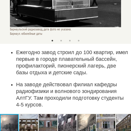
Барнаул
Барнаульский радиозавод, дата фото не указана.
Барнау
Барнаул. юбилейные даты
Ежегодно завод строил до 100 квартир, имел
первые в городе плавательный бассейн,
профилакторий, пионерский лагерь, две
базы отдыха и детские сады.
На заводе действовал филиал кафедры
радиофизики и волнового зондирования
АлтГУ. Там проходили подготовку студенты
4-5 курсов.