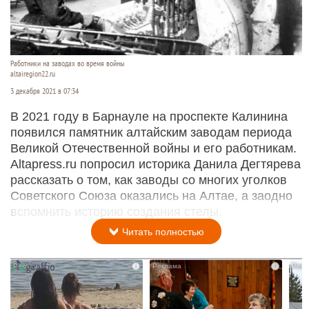
Работники на заводах во время войны
altairegion22.ru
3 декабря 2021 в 07:34
В 2021 году в Барнауле на проспекте Калинина
появился памятник алтайским заводам периода
Великой Отечественной войны и его работникам.
Altapress.ru попросил историка Данила Дегтярева
рассказать о том, как заводы со многих уголков
Советского Союза оказались на Алтае, а заодно
вспомнить историю создания стелы.
Читать полностью
i
i