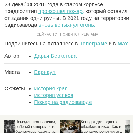
23 декабря 2016 года в старом корпусе
предприятия
произошел пожар,
который оставил
от здания одни руины. В 2021 году на территории
радиозавода
вновь вспыхнул огонь.
Подпишитесь на Алтапресс в
Телеграме
и в
Max
Автор
Дарья Беркетова
Места
Барнаул
Сюжеты
История края
История успеха
Пожар на радиозаводе
,
Концерт для одного
Царский рудник в
«безбилетника». Как в
ледяной «рубашке».
Барнауле репетирует
Что за подземное море