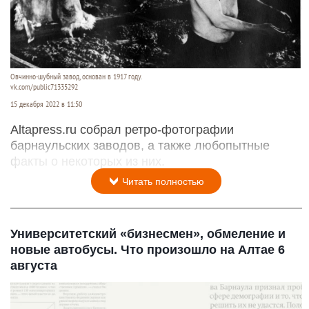
Овчинно-шубный завод, основан в 1917 году.
vk.com/public71335292
15 декабря 2022 в 11:50
Altapress.ru собрал ретро-фотографии
барнаульских заводов, а также любопытные
факты о некоторых из них.
Читать полностью
Университетский «бизнесмен», обмеление и
новые автобусы. Что произошло на Алтае 6
августа