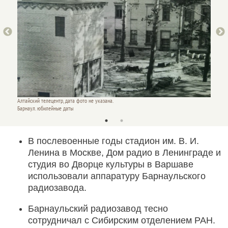
Алтайский телецентр, дата фото не указана.
Алтайск
Барнаул. юбилейные даты
Барнау
В послевоенные годы стадион им. В. И.
Ленина в Москве, Дом радио в Ленинграде и
студия во Дворце культуры в Варшаве
использовали аппаратуру Барнаульского
радиозавода.
Барнаульский радиозавод тесно
сотрудничал с Сибирским отделением РАН.