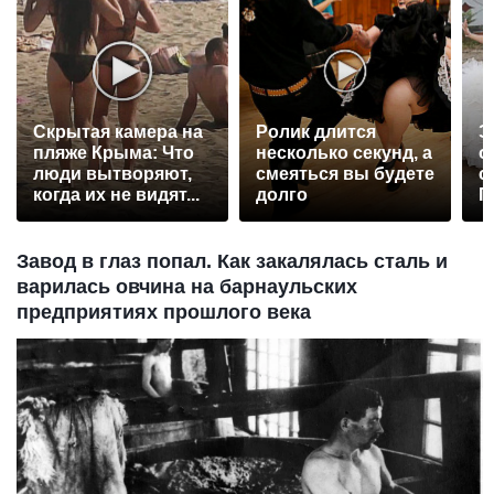
Скрытая камера на
Ролик длится
Э
пляже Крыма: Что
несколько секунд, а
о
люди вытворяют,
смеяться вы будете
с
когда их не видят...
долго
П
р
Завод в глаз попал. Как закалялась сталь и
варилась овчина на барнаульских
предприятиях прошлого века