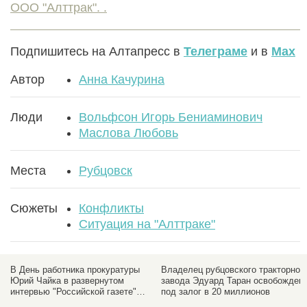
ООО "Алттрак". .
Подпишитесь на Алтапресс в
Телеграме
и в
Max
Автор
Анна Качурина
Люди
Вольфсон Игорь Бениаминович
Маслова Любовь
Места
Рубцовск
Сюжеты
Конфликты
Ситуация на "Алттраке"
ь
В День работника прокуратуры
Владелец рубцовского тракторног
Юрий Чайка в развернутом
завода Эдуард Таран освобожден
й
интервью "Российской газете"
под залог в 20 миллионов
вспомнил и об Алтае