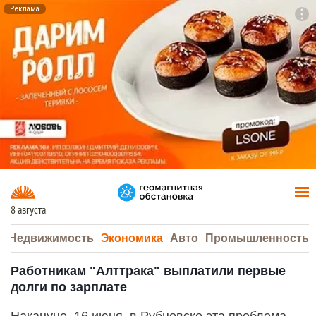
Реклама
To
F7
8 августа
а
Недвижимость
Экономика
Авто
Промышленность
Работникам "Алттрака" выплатили первые
долги по зарплате
Накануне, 16 июня, в Рубцовске эта проблема