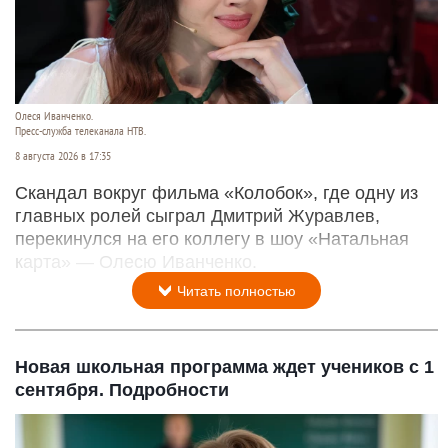
Олеся Иванченко.
Пресс-служба телеканала НТВ.
8 августа 2026 в 17:35
Скандал вокруг фильма «Колобок», где одну из
главных ролей сыграл Дмитрий Журавлев,
перекинулся на его коллегу в шоу «Натальная
карта» — Олесю Иванченко.
Читать полностью
Новая школьная программа ждет учеников с 1
сентября. Подробности