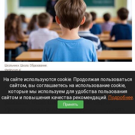
Школьники. Школа. Образование.
shedevrum.ai
8 августа 2026 в 17:05
На сайте используются cookie. Продолжая пользоваться
сайтом, вы соглашаетесь на использование cookie,
С 1 сентября российские школьники начнут
которые мы используем для удобства пользования
заниматься по обновленной программе. Как
сайтом и повышения качества рекомендаций.
Подробнее
.
рассказал глава Минпросвещения Сергей
Принять
Кравцов, смысл всех нововведений — сделать
образовательное пространство страны по-
настоящему единым.
Читать полностью