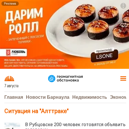
Реклама
To
F7
7 августа
Главная
Новости Барнаула
Недвижимость
Эконом
Ситуация на "Алттраке"
В Рубцовске 200 человек готовятся объявить