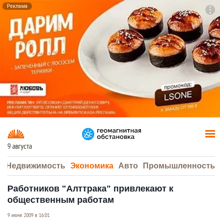
Реклама
To
F7
9 августа
а
Недвижимость
Экономика
Авто
Промышленность
Работников "Алттрака" привлекают к
общественным работам
9 июня 2009 в 16:01