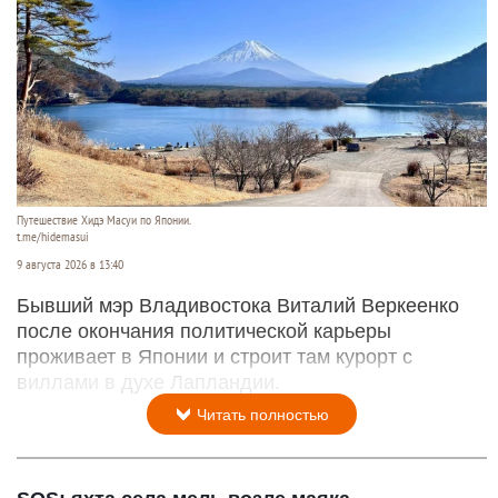
Путешествие Хидэ Масуи по Японии.
t.me/hidemasui
9 августа 2026 в 13:40
Бывший мэр Владивостока Виталий Веркеенко
после окончания политической карьеры
проживает в Японии и строит там курорт с
виллами в духе Лапландии.
Читать полностью