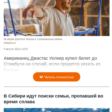
На ферме Джастаса Уолкера в Солонешенском районе.
Altapress.ru
9 августа 2026 в 10:35
Американец Джастас Уолкер купил билет до
Стамбула на случай, если придется уехать из
России.
Читать полностью
В Сибири идут поиски семьи, пропавшей во
время сплава