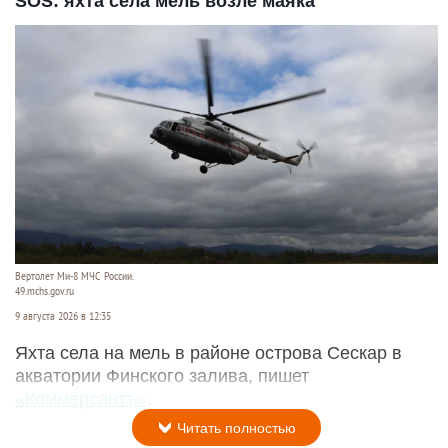
SOS: яхта села мель возле маяка
Вертолет Ми-8 МЧС России.
49.mchs.gov.ru
9 августа 2026 в 12:35
Яхта села на мель в районе острова Сескар в
акватории Финского залива, пишет
«Коммерсантъ»
.
Читать полностью