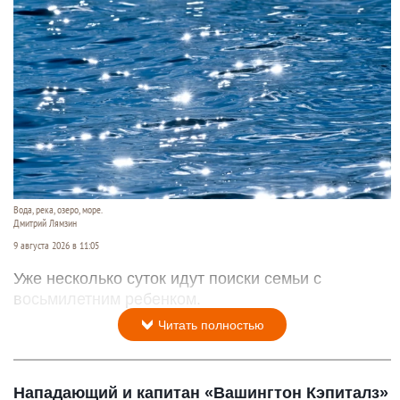
Вода, река, озеро, море.
Дмитрий Лямзин
9 августа 2026 в 11:05
Уже несколько суток идут поиски семьи с
восьмилетним ребенком.
Читать полностью
Нападающий и капитан «Вашингтон Кэпиталз»