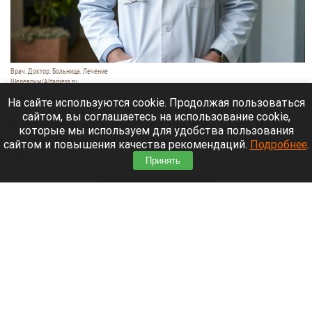
Врач. Доктор. Больница. Лечение
Шедеврум/Altapress.ru
8 августа 2026 в 19:35
На сайте используются cookie. Продолжая пользоваться
сайтом, вы соглашаетесь на использование cookie,
В больнице аргентинского Росарио на 69-м году
которые мы используем для удобства пользования
жизни умер Хорхе Месси — отец восьмикратного
сайтом и повышения качества рекомендаций.
Подробнее
.
обладателя «Золотого мяча» Лионеля Месси. Он
Принять
долго боролся с тяжелой болезнью.
Читать полностью
В элитном квартале российского города
накрыли притон-лабиринт