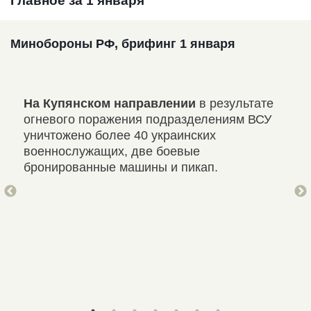
Главное за 1 января
Минобороны РФ, брифинг 1 января
На Купянском направлении
в результате
На 
огневого поражения подразделениям ВСУ
пот
уничтожено более 40 украинских
нап
9
военнослужащих, две боевые
укр
ков
бронированные машины и пикап.
ран
957
вого