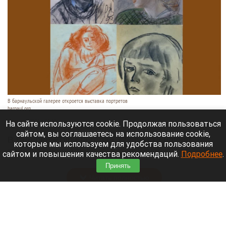
В барнаульской галерее откроется выставка портретов
barnaul.org
6 августа 2026 в 18:40
На сайте используются cookie. Продолжая пользоваться
сайтом, вы соглашаетесь на использование cookie,
В галерее «Турина гора» 12 августа начнет
которые мы используем для удобства пользования
работу персональная выставка художника
сайтом и повышения качества рекомендаций.
Подробнее
.
Василия Рублева.
Принять
Читать полностью
Крайизбирком на Алтае отказал трем