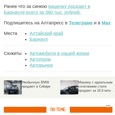
Ранее что за синюю
вишенку продают в
Барнауле всего за 380 тыс. рублей.
Подпишитесь на Алтапресс в
Телеграме
и в
Max
Места
Алтайский край
Барнаул
Сюжеты
Автомобили в нашей жизни
Автопром
Авторынок
Машину с идеальным
Топ кабриолетов для
сочетанием стиля
жаркого лета, которые
продают за 16,6 млн
можно приобрести в
рублей
Барнауле
ПО ТЕМЕ: