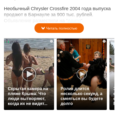
Необычный Chrysler Crossfire 2004 года выпуска
продают в Барнауле за 900 тыс. рублей.
Объявление разместили на "
Авито
".
Читать полностью
i
i
Скрытая камера на
Ролик длится
Э
пляже Крыма: Что
несколько секунд, а
о
люди вытворяют,
смеяться вы будете
с
когда их не видят...
долго
П
р