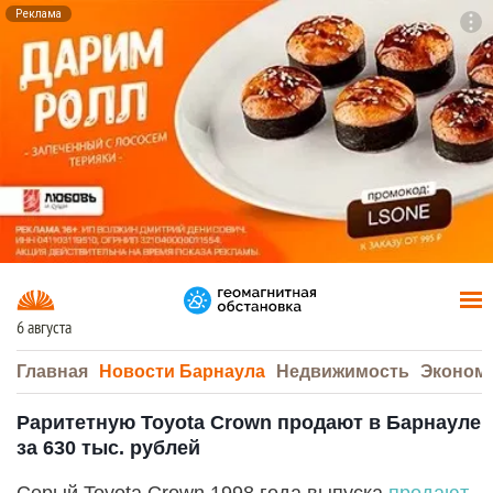
Реклама
To
F7
6 августа
Главная
Новости Барнаула
Недвижимость
Эконом
Раритетную Toyota Crown продают в Барнауле
за 630 тыс. рублей
Серый Toyota Crown 1998 года выпуска
продают