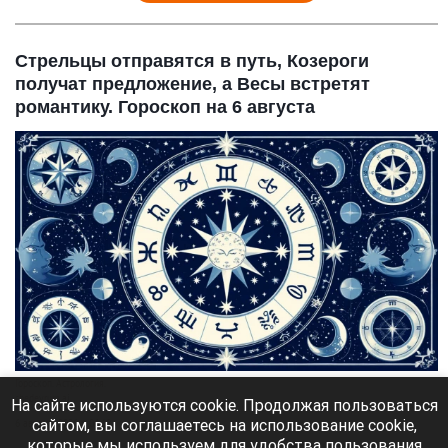
Стрельцы отправятся в путь, Козероги
получат предложение, а Весы встретят
романтику. Гороскоп на 6 августа
Гороскоп. Астрология.
shedevrum.ai
На сайте используются cookie. Продолжая пользоваться
сайтом, вы соглашаетесь на использование cookie,
6 августа 2026 в 06:18
которые мы используем для удобства пользования