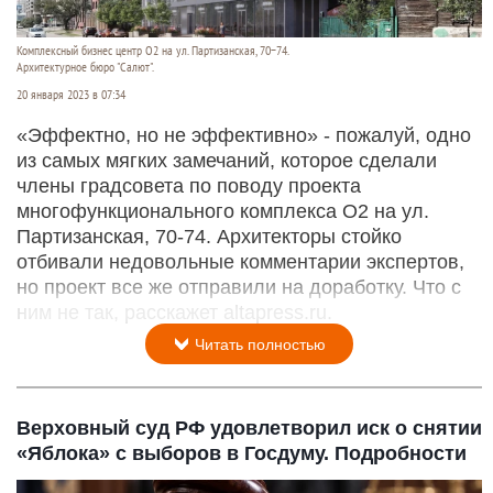
Комплексный бизнес центр О2 на ул. Партизанская, 70−74.
Архитектурное бюро "Салют".
20 января 2023 в 07:34
«Эффектно, но не эффективно» - пожалуй, одно
из самых мягких замечаний, которое сделали
члены градсовета по поводу проекта
многофункционального комплекса О2 на ул.
Партизанская, 70-74. Архитекторы стойко
отбивали недовольные комментарии экспертов,
но проект все же отправили на доработку. Что с
ним не так, расскажет altapress.ru.
Читать полностью
Верховный суд РФ удовлетворил иск о снятии
«Яблока» с выборов в Госдуму. Подробности