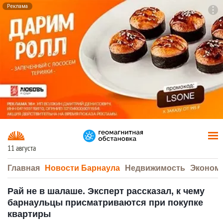
Реклама
To
F7
11 августа
Главная
Новости Барнаула
Недвижимость
Эконом
Рай не в шалаше. Эксперт рассказал, к чему
барнаульцы присматриваются при покупке
квартиры