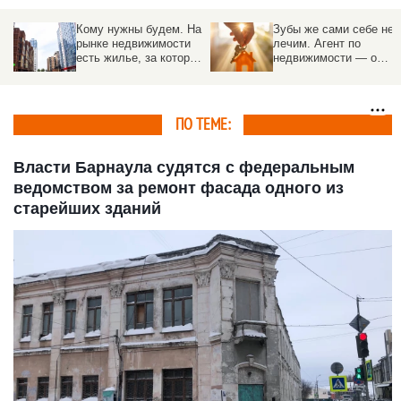
Кому нужны будем. На
Зубы же сами себе не
рынке недвижимости
лечим. Агент по
есть жилье, за которым
недвижимости — о
идет настоящая охота.
трендах, «эффекте
Но есть много нюансов
Долиной», и о том,
почему риелтор нужен
ПО ТЕМЕ:
Власти Барнаула судятся с федеральным
ведомством за ремонт фасада одного из
старейших зданий