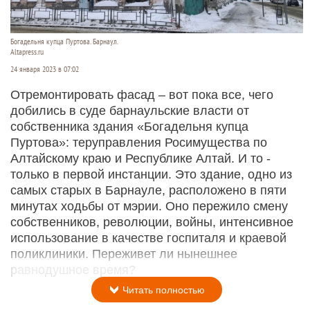
Богадельня купца Пуртова. Барнаул.
Altapress.ru
24 января 2023 в 07:02
Отремонтировать фасад – вот пока все, чего
добились в суде барнаульские власти от
собственника здания «Богадельня купца
Пуртова»: теруправления Росимущества по
Алтайскому краю и Республике Алтай. И то -
только в первой инстанции. Это здание, одно из
самых старых в Барнауле, расположено в пяти
минутах ходьбы от мэрии. Оно пережило смену
собственников, революции, войны, интенсивное
использование в качестве госпиталя и краевой
поликлиники. Переживет ли нынешнее
равнодушное время?
Читать полностью