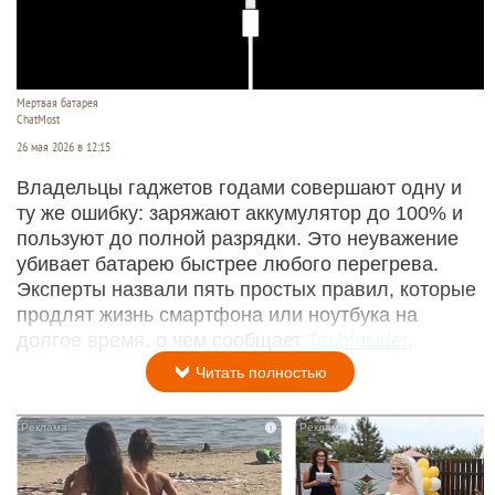
Мертвая батарея
ChatMost
26 мая 2026 в 12:15
Владельцы гаджетов годами совершают одну и
ту же ошибку: заряжают аккумулятор до 100% и
пользуют до полной разрядки. Это неуважение
убивает батарею быстрее любого перегрева.
Эксперты назвали пять простых правил, которые
продлят жизнь смартфона или ноутбука на
долгое время, о чем сообщает
TechInsider
.
Читать полностью
i