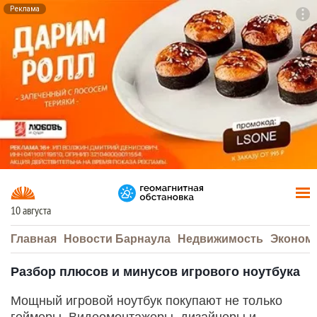
Реклама
To
F7
10 августа
Главная
Новости Барнаула
Недвижимость
Эконом
Разбор плюсов и минусов игрового ноутбука
Мощный игровой ноутбук покупают не только
геймеры. Видеомонтажеры, дизайнеры и