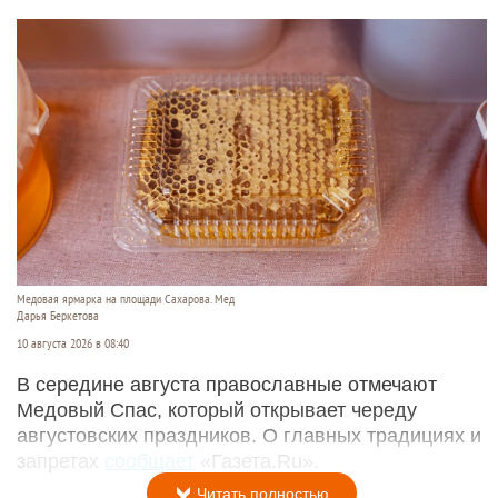
Медовая ярмарка на площади Сахарова. Мед
Дарья Беркетова
10 августа 2026 в 08:40
В середине августа православные отмечают
Медовый Спас, который открывает череду
августовских праздников. О главных традициях и
запретах
сообщает
«Газета.Ru».
Читать полностью