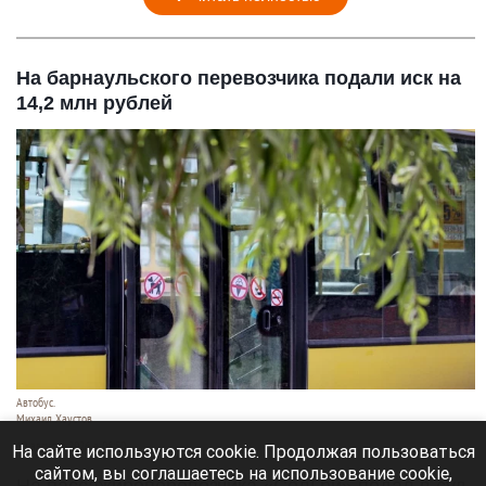
На барнаульского перевозчика подали иск на
14,2 млн рублей
Автобус.
Михаил Хаустов
10 августа 2026 в 08:50
На сайте используются cookie. Продолжая пользоваться
сайтом, вы соглашаетесь на использование cookie,
На пассажироперевозчика «СолГри» подал в суд