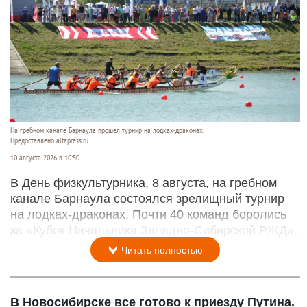
На гребном канале Барнаула прошел турнир на лодках-драконах.
Предоставлено altapress.ru
10 августа 2026 в 10:50
В День физкультурника, 8 августа, на гребном
канале Барнаула состоялся зрелищный турнир
на лодках-драконах. Почти 40 команд боролись
за «Кубок Начальника Западно-Сибирской РЖД».
Читать полностью
В Новосибирске все готово к приезду Путина.