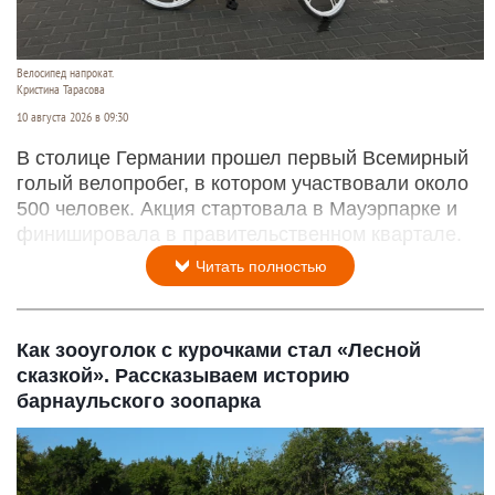
Велосипед напрокат.
Кристина Тарасова
10 августа 2026 в 09:30
В столице Германии прошел первый Всемирный
голый велопробег, в котором участвовали около
500 человек. Акция стартовала в Мауэрпарке и
финишировала в правительственном квартале.
Читать полностью
Как зооуголок с курочками стал «Лесной
сказкой». Рассказываем историю
барнаульского зоопарка