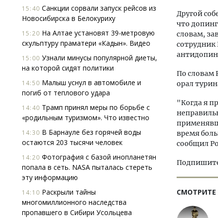
Санкции сорвали запуск рейсов из
15:40
Другой соб
Новосибирска в Белокуриху
что допинг
На Алтае установят 39-метровую
15:20
словам, за
скульптуру праматери «Кадын». Видео
сотрудник 
антидопин
Узнали минусы популярной диеты,
15:00
на которой сидят политики
По словам 
Малыш уснул в автомобиле и
14:50
орал турин
погиб от теплового удара
"Когда я п
Трамп принял меры по борьбе с
14:40
неправильн
«родильным туризмом». Что известно
применявши
В Барнауле без горячей воды
14:30
время боль
остаются 203 тысячи человек
сообщил Р
Фотография с базой инопланетян
14:20
Подпишитес
попала в сеть. NASA пыталась стереть
эту информацию
Раскрыли тайны
СМОТРИТЕ
14:10
многомиллионного наследства
пропавшего в Сибири Усольцева