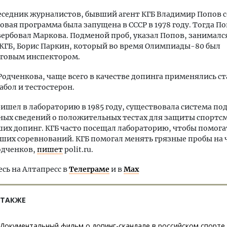
еседник журналистов, бывший агент КГБ Владимир Попов 
овая программа была запущена в СССР в 1978 году. Тогда По
вербовал Маркова. Подменой проб, указал Попов, занималс
КГБ, Борис Паркин, который во время Олимпиады-80 был
говым инспектором.
Родченкова, чаще всего в качестве допинга применялись с
абол и тестостерон.
ришел в лабораторию в 1985 году, существовала система по
ых сведений о положительных тестах для защиты спортс
х допинг. КГБ часто посещал лабораторию, чтобы помога
ших соревнований. КГБ помогал менять грязные пробы на
одченков,
пишет
polit.ru.
ь на Алтапресс в
Телеграме
и в
Max
 ТАКЖЕ
Документальный фильм о допинг-скандале в российском спорте