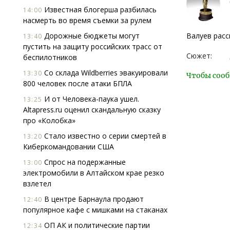
Известная блогерша разбилась
14:00
насмерть во время съемки за рулем
Дорожные бюджеты могут
Валуев расс
13:40
пустить на защиту российских трасс от
Сюжет:
беспилотников
Со склада Wildberries эвакуировали
13:30
Чтобы сооб
800 человек после атаки БПЛА
И от Человека-паука ушел.
13:25
Altapress.ru оценил скандальную сказку
про «Колобка»
Стало известно о серии смертей в
13:20
Киберкомандовании США
Спрос на подержанные
13:00
электромобили в Алтайском крае резко
взлетел
В центре Барнаула продают
12:40
популярное кафе с мишками на стаканах
ОП АК и политические партии
12:34