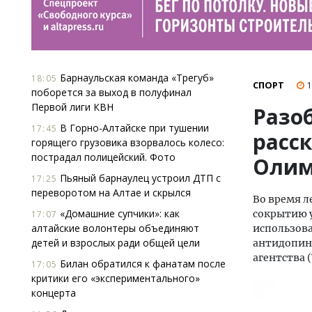
Барнаульская команда «Трегуб»
18:05
СПОРТ
1
поборется за выход в полуфинал
Первой лиги КВН
Разо
В Горно-Алтайске при тушении
17:45
расс
горящего грузовика взорвалось колесо:
пострадал полицейский. Фото
Олим
Пьяный барнаулец устроил ДТП с
17:25
переворотом на Алтае и скрылся
Во время л
«Домашние супчики»: как
сокрытию у
17:07
алтайские волонтеры объединяют
использова
детей и взрослых ради общей цели
антидопин
агентства 
Билан обратился к фанатам после
17:05
критики его «экспериментального»
концерта