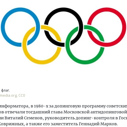
м новые берега. Гендиректор
Архитектурный код начин
лищной инициативы» Юрий
земли. Мощение крупно
лов — о том, как девелоперу
плитами становится нов
ваться на плаву, когда рынок
стандартом благоустрой
рмит
СТРОИТЕЛЬСТВО
ОИТЕЛЬСТВО
флаг.
media.org, СС0
информатора, в 1980-х за допинговую программу советски
ов отвечали тогдашний глава Московской антидопинговой
и Виталий Семенов, руководитель допинг-контроля в Го
оврижных, а также его заместитель Геннадий Марков.