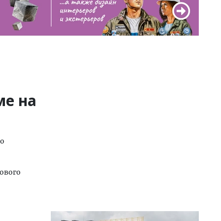
ме на
по
ового