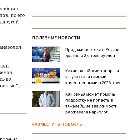
сообщил,
пов, по его
я другой
ПОЛЕЗНЫЕ НОВОСТИ
таназолол,
Продажи ипотеки в России
достигли 2,6 трлн рублей
дачи
Какие алтайские товары и
менов,
услуги стали самыми
ть во
качественными в 2026 году
 чистые", —
Как семья может помочь
подростку не попасть в
тяжелейшие зависимости,
рассказала нарколог
РАЗМЕСТИТЬ НОВОСТЬ
 получил