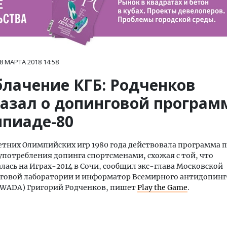
8 МАРТА 2018
14:58
блачение КГБ: Родченков
казал о допинговой програм
пиаде-80
етних Олимпийских игр 1980 года действовала программа 
потребления допинга спортсменами, схожая с той, что
лась на Играх-2014 в Сочи, сообщил экс-глава Московской
говой лаборатории и информатор Всемирного антидопинг
(WADA) Григорий Родченков, пишет
Play the Game
.