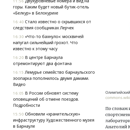
Двухуровневые номера и вид на
11:56
горы. Каким будет новый бутик-отель
«Белкур» в Белокурихе
Стало известно о скрывшихся от
16:40
следствия сообщниках Лерчек
«Что-то бахнуло»: москвичей
16:30
напугал сильнейший грохот. Что
известно к этому часу
Смелость архитектурных идей.
Ище
Генеральный директор компании
«Жи
В центре Барнаула
16:20
ЗИАС — об эстетике городов,
Гати
отремонтируют два фонтана
трендах в фасадах и развитии рынка
оста
Лемурье семейство барнаульского
16:15
што
СТРОИТЕЛЬСТВО
зоопарка пополнилось двумя дамами.
СТР
Видео
Олимпийский 
В России обновят систему
16:05
commons.wiki
оповещений об отмене поездов.
Подробности
По словам 
Обновили «хранительскую»
15:50
спортсмен
инфраструктуру Художественного музея
лаборатори
в Барнауле
Анатолий К