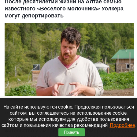
После десятилетий жизни на Алтае семью
известного «Веселого молочника» Уолкера
могут депортировать
На ферме Джастаса Уолкера в Солонешенском районе.
Altapress.ru
На сайте используются cookie. Продолжая пользоваться
сайтом, вы соглашаетесь на использование cookie,
8 августа 2026 в 10:05
которые мы используем для удобства пользования
Российские власти аннулировали вид на
сайтом и повышения качества рекомендаций.
Подробнее
.
жительство у американского фермера и блогера
Принять