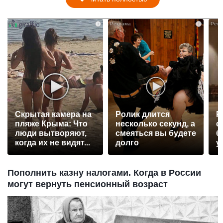
i
i
Скрытая камера на
Ролик длится
Р
пляже Крыма: Что
несколько секунд, а
с
люди вытворяют,
смеяться вы будете
б
когда их не видят...
долго
у
Пополнить казну налогами. Когда в России
могут вернуть пенсионный возраст