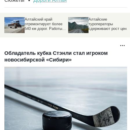
Сюжеты
Дороги Алтая
Алтайский край
Алтайские
отремонтирует более
туроператоры
540 км дорог. Работы
сдерживают рост цен
идут на трассах к
во время топливного
Шерегешу,
кризиса
Завьяловским озерам и
в районах
Обладатель кубка Стэнли стал игроком
новосибирской «Сибири»