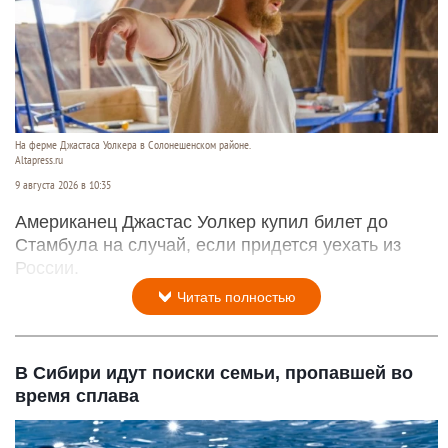
На ферме Джастаса Уолкера в Солонешенском районе.
Altapress.ru
9 августа 2026 в 10:35
Американец Джастас Уолкер купил билет до
Стамбула на случай, если придется уехать из
России.
Читать полностью
В Сибири идут поиски семьи, пропавшей во
время сплава