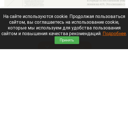
Главное за день в Алтайском крае.
altapress.ru.
На сайте используются cookie. Продолжая пользоваться
сайтом, вы соглашаетесь на использование cookie,
8 августа 2026 в 20:05
которые мы используем для удобства пользования
Altapress.ru
вспоминает о важных событиях,
сайтом и повышения качества рекомендаций.
Подробнее
.
которые произошли в Алтайском крае 8 августа.
Принять
Читать полностью
Умер отец аргентинского футболиста Лионеля
Месси