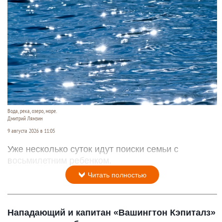
Вода, река, озеро, море.
Дмитрий Лямзин
9 августа 2026 в 11:05
Уже несколько суток идут поиски семьи с
восьмилетним ребенком.
Читать полностью
Нападающий и капитан «Вашингтон Кэпиталз»