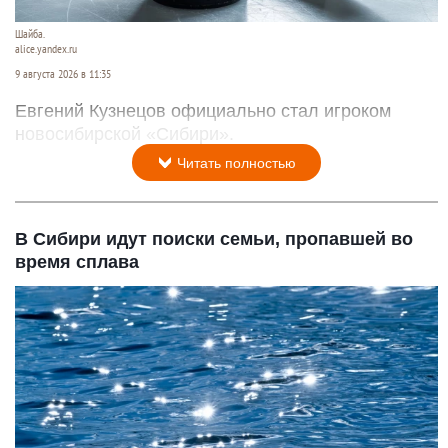
Шайба.
alice.yandex.ru
9 августа 2026 в 11:35
Евгений Кузнецов официально стал игроком
новосибирской «Сибири».
Читать полностью
В Сибири идут поиски семьи, пропавшей во
время сплава