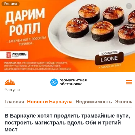
Реклама
To
F7
9 августа
Главная
Новости Барнаула
Недвижимость
Эконом
В Барнауле хотят продлить трамвайные пути,
построить магистраль вдоль Оби и третий
мост