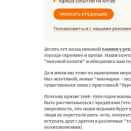
Афиша событий на Алтае.
НАПИСАТЬ В РЕДАКЦИЮ
Познакомиться с нашими реклам
Ище
Десять лет назад никакой
паники у ре
«Жи
гораздо скромнее и проще. Наши газе
Гати
"высокой печати" и обходились нам го
оста
Да и жили мы тоже по нынешним мерка
што
был экзотикой, новые "иномарки – не
СТР
существовали лишь с приставкой "бу
Поэтому кризис 1998-1999 годов жизнь
было рассчитываться с кредитами (что
уверенность, что наши издания будут
люди не перестали пить-есть, покупат
вступать друг с другом в различные "
политэкономии).