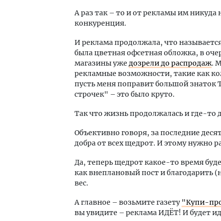
А раз так – то и от рекламы им никуда 
конкуренция.
И реклама продолжала, что называетс
была цветная офсетная обложка, в оч
магазины уже
дозрели до распродаж
. 
рекламные возможности, такие как к
пусть меня поправит большой знаток Т
строчек" – это было круто.
Так что жизнь продолжалась и где-то д
Объективно говоря, за последние деся
добра от всех щедрот. И этому нужно р
Да, теперь щедрот какое-то время буде
как внеплановый пост и благодарить (
вес.
А главное – возьмите газету
"Купи-пр
вы увидите – реклама ИДЁТ! И будет и