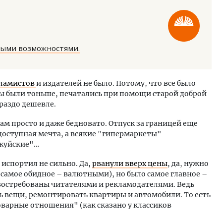
ными возможностями.
м новые берега. Гендиректор
Смелость архитектурных 
кламистов
и издателей не было. Потому, что все было
лищной инициативы» Юрий
Генеральный директор к
ты были тоньше, печатались при помощи старой доброй
лов — о том, как девелоперу
ЗИАС — об эстетике горо
раздо дешевле.
ваться на плаву, когда рынок
трендах в фасадах и разв
м просто и даже бедновато. Отпуск за границей еще
рмит
СТРОИТЕЛЬСТВО
доступная мечта, а всякие "гипермаркеты"
ОИТЕЛЬСТВО
ржуйские"…
 испортил не сильно. Да,
рванули вверх цены
, да, нужно
 самое обидное – валютными), но было самое главное –
 востребованы читателями и рекламодателями. Ведь
ь вещи, ремонтировать квартиры и автомобили. То есть
товарные отношения" (как сказано у классиков