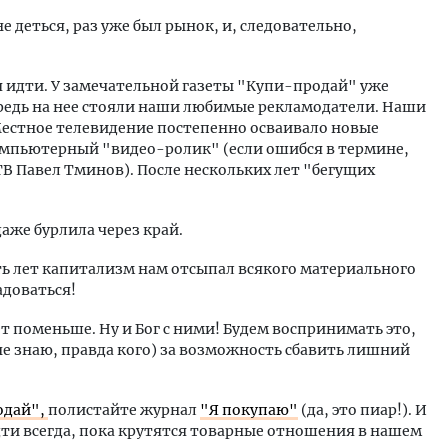
не деться, раз уже был рынок, и, следовательно,
я идти. У замечательной газеты "Купи-продай" уже
ередь на нее стояли наши любимые рекламодатели. Наши
Местное телевидение постепенно осваивало новые
омпьютерный "видео-ролик" (если ошибся в термине,
В Павел Тминов). После нескольких лет "бегущих
аже бурлила через край.
ть лет капитализм нам отсыпал всякого материального
адоваться!
т поменьше. Ну и Бог с ними! Будем воспринимать это,
не знаю, правда кого) за возможность сбавить лишний
одай",
полистайте журнал
"Я покупаю"
(да, это пиар!). И
дти всегда, пока крутятся товарные отношения в нашем