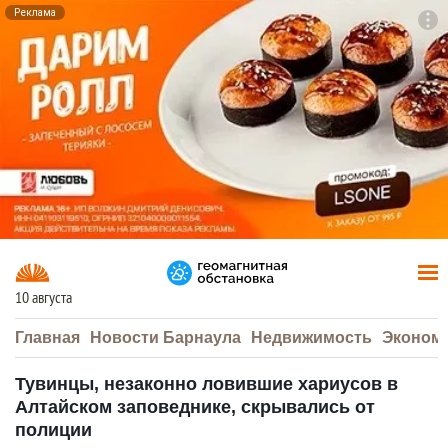
Реклама
To
F7
10 августа
Главная
Новости Барнаула
Недвижимость
Эконом
Тувинцы, незаконно ловившие хариусов в
Алтайском заповеднике, скрывались от
полиции