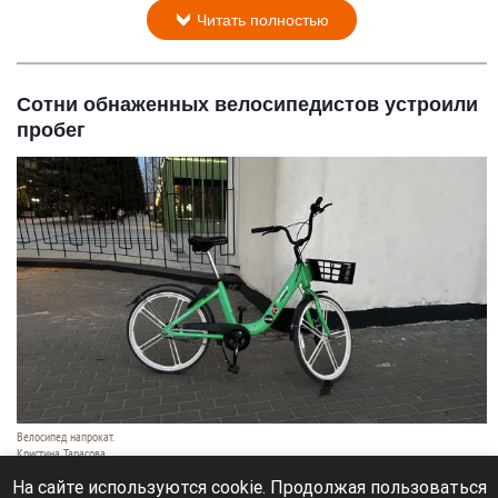
Читать полностью
Сотни обнаженных велосипедистов устроили
пробег
Велосипед напрокат.
Кристина Тарасова
10 августа 2026 в 09:30
На сайте используются cookie. Продолжая пользоваться