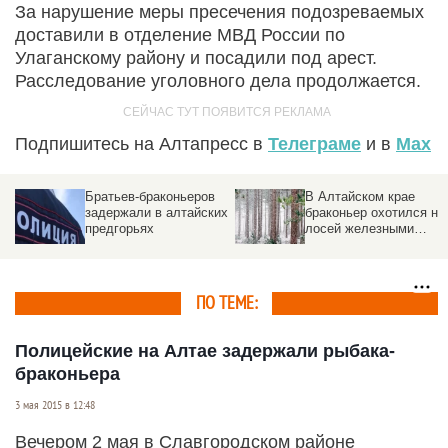
За нарушение меры пресечения подозреваемых
доставили в отделение МВД России по
Улаганскому району и посадили под арест.
Расследование уголовного дела продолжается.
Подпишитесь на Алтапресс в
Телеграме
и в
Max
Братьев-браконьеров
В Алтайском крае
задержали в алтайских
браконьер охотился на
предгорьях
лосей железными
тросами
ПО ТЕМЕ:
Полицейские на Алтае задержали рыбака-
браконьера
3 мая 2015 в 12:48
Вечером 2 мая в Славгородском районе