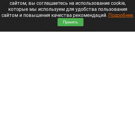
сайтом, вы соглашаетесь на использование cookie,
В столице Германии прошел первый Всемирный
которые мы используем для удобства пользования
голый велопробег, в котором участвовали около
сайтом и повышения качества рекомендаций.
Подробнее
.
500 человек. Акция стартовала в Мауэрпарке и
Принять
финишировала в правительственном квартале.
Читать полностью
Как зооуголок с курочками стал «Лесной
сказкой». Рассказываем историю
барнаульского зоопарка