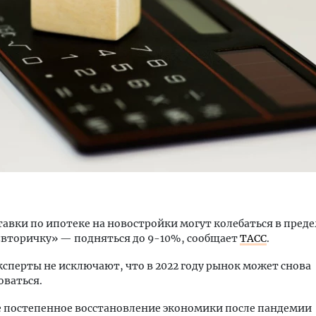
ость архитектурных идей.
Архитектурный код начин
еральный директор компании
земли. Мощение крупно
 — об эстетике городов,
плитами становится нов
дах в фасадах и развитии рынка
стандартом благоустрой
ОИТЕЛЬСТВО
СТРОИТЕЛЬСТВО
тавки по ипотеке на новостройки могут колебаться в преде
 «вторичку» — подняться до 9-10%, сообщает
ТАСС
.
ксперты не исключают, что в 2022 году рынок может снова
оваться.
 постепенное восстановление экономики после пандемии