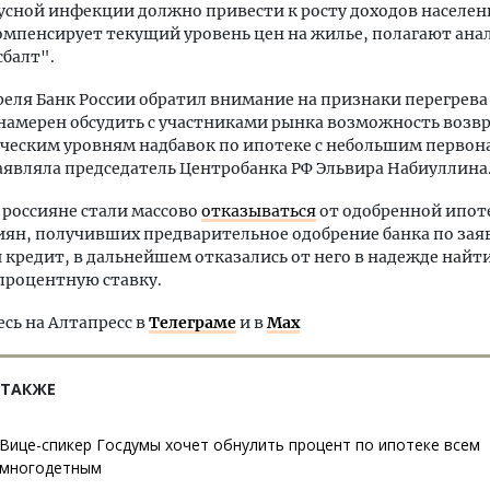
сной инфекции должно привести к росту доходов населен
мпенсирует текущий уровень цен на жилье, полагают ана
балт".
реля Банк России обратил внимание на признаки перегрева
намерен обсудить с участниками рынка возможность возвр
ческим уровням надбавок по ипотеке с небольшим перво
аявляла председатель Центробанка РФ Эльвира Набиуллина
россияне стали массово
отказываться
от одобренной ипот
иян, получивших предварительное одобрение банка по зая
кредит, в дальнейшем отказались от него в надежде найти
процентную ставку.
ь на Алтапресс в
Телеграме
и в
Max
 ТАКЖЕ
Вице-спикер Госдумы хочет обнулить процент по ипотеке всем
многодетным