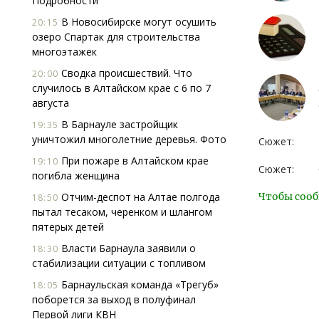
Подробности
В Новосибирске могут осушить
20:15
озеро Спартак для строительства
многоэтажек
Сводка происшествий. Что
20:00
случилось в Алтайском крае с 6 по 7
августа
В Барнауле застройщик
19:35
уничтожил многолетние деревья. Фото
Сюжет:
При пожаре в Алтайском крае
19:10
Сюжет:
погибла женщина
Отчим-деспот на Алтае полгода
Чтобы сооб
18:50
пытал тесаком, черенком и шлангом
пятерых детей
Власти Барнаула заявили о
18:30
стабилизации ситуации с топливом
Барнаульская команда «Трегуб»
18:05
поборется за выход в полуфинал
Первой лиги КВН