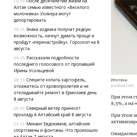
После десятилетий жизни на
10:05
Алтае семью известного «Веселого
молочника» Уолкера могут
депортировать
Знаки зодиака получат редкую
09:35
возможность, начнут думать проще и
пройдут «перенастройку». Гороскоп на 8
августа
Ищем новые берега. Гендиректор
Смел
Рассказали подробности
«Жилищной инициативы» Юрий
Ген
09:05
последнего голосового от пропавшей
Гатилов — о том, как девелоперу
ЗИАС
Ирины Усольцевой
оставаться на плаву, когда рынок
трен
штормит
Спешите копать картофель,
СТР
08:35
Ипотека.
СТРОИТЕЛЬСТВО
pixabay.com.
откажитесь от кровопролития и не
откладывайте ремонт в Ермолаев день
При этом с
8 августа
8,5%, а на
Северный ветер принесет
08:05
прохладу в Алтайский край 8 августа
При этом э
активизир
Михаил Евдокимов, алтайские
23:35
спортсмены и фонтаны. Что произошло
Ожидаемое
на Алтае 7 августа