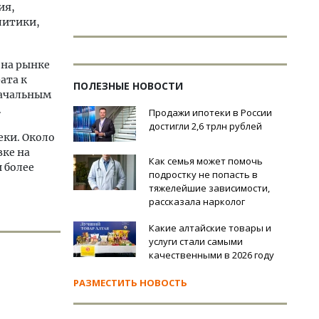
ия,
литики,
 на рынке
ата к
ПОЛЕЗНЫЕ НОВОСТИ
начальным
.
Продажи ипотеки в России
достигли 2,6 трлн рублей
еки. Около
вке на
Как семья может помочь
 более
подростку не попасть в
тяжелейшие зависимости,
рассказала нарколог
Какие алтайские товары и
услуги стали самыми
качественными в 2026 году
РАЗМЕСТИТЬ НОВОСТЬ