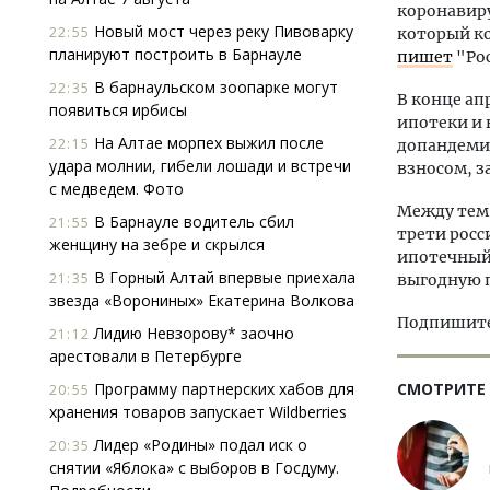
коронавиру
Новый мост через реку Пивоварку
22:55
который ко
планируют построить в Барнауле
пишет
"Рос
В барнаульском зоопарке могут
22:35
В конце ап
появиться ирбисы
ипотеки и 
На Алтае морпех выжил после
22:15
допандеми
удара молнии, гибели лошади и встречи
взносом, з
с медведем. Фото
Между тем 
В Барнауле водитель сбил
21:55
трети росс
женщину на зебре и скрылся
ипотечный 
В Горный Алтай впервые приехала
21:35
выгодную 
звезда «Ворониных» Екатерина Волкова
Подпишитес
Лидию Невзорову* заочно
21:12
арестовали в Петербурге
Программу партнерских хабов для
СМОТРИТЕ
20:55
хранения товаров запускает Wildberries
Лидер «Родины» подал иск о
20:35
снятии «Яблока» с выборов в Госдуму.