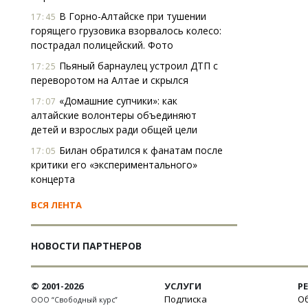
В Горно-Алтайске при тушении
17:45
горящего грузовика взорвалось колесо:
пострадал полицейский. Фото
Пьяный барнаулец устроил ДТП с
17:25
переворотом на Алтае и скрылся
«Домашние супчики»: как
17:07
алтайские волонтеры объединяют
детей и взрослых ради общей цели
Билан обратился к фанатам после
17:05
критики его «экспериментального»
концерта
ВСЯ ЛЕНТА
НОВОСТИ ПАРТНЕРОВ
© 2001-2026
УСЛУГИ
Р
Подписка
Об
ООО “Свободный курс”