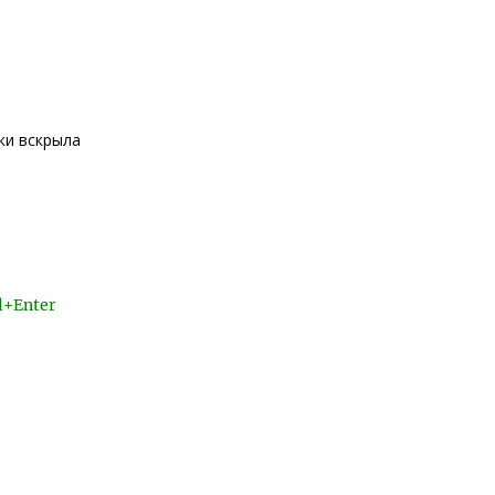
ки вскрыла
l+Enter