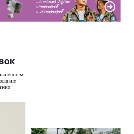
вок
в нынешнем
 выдано
итики