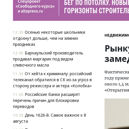
Осенью некоторые школьники
12:35
НЕДВИЖИМ
отдохнут дольше, чем на зимних
праздниках
Рынк
Барнаульский производитель
12:05
заме
продавал маргарин под видом
сливочного масла
Фактически
От хейта к криминалу: российский
11:35
году приме
телеканал обратился в СК из-за угроз в
около 1,4 
сторону режиссера и актера «Колобка»
«Открытия 
Российские банки расширят
11:05
перечень причин для блокировки
переводов
День 1626-й. Самое важное к 8
10:35
августа