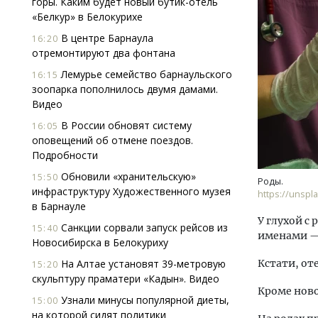
горы. Каким будет новый бутик-отель
«Белкур» в Белокурихе
В центре Барнаула
16:20
отремонтируют два фонтана
Лемурье семейство барнаульского
16:15
зоопарка пополнилось двумя дамами.
Видео
Смел
В России обновят систему
16:05
Ген
оповещений об отмене поездов.
ЗИАС
Подробности
трен
Обновили «хранительскую»
15:50
Роды.
СТР
инфраструктуру Художественного музея
https://unspl
в Барнауле
У глухой с
Санкции сорвали запуск рейсов из
15:40
именами —
Новосибирска в Белокуриху
На Алтае установят 39-метровую
Кстати, от
15:20
скульптуру праматери «Кадын». Видео
Кроме ново
Узнали минусы популярной диеты,
15:00
на которой сидят политики