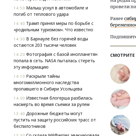
На родах п
провели по
Малыш уснул в автомобиле и
14:50
погиб от теплового удара
Ранее
сиби
Трамп принял меры по борьбе с
14:40
беременно
«родильным туризмом». Что известно
Подпишитес
В Барнауле без горячей воды
14:30
остаются 203 тысячи человек
Фотография с базой инопланетян
14:20
СМОТРИТЕ
попала в сеть. NASA пыталась стереть
эту информацию
Раскрыли тайны
14:10
многомиллионного наследства
пропавшего в Сибири Усольцева
Известная блогерша разбилась
14:00
насмерть во время съемки за рулем
Дорожные бюджеты могут
13:40
пустить на защиту российских трасс от
беспилотников
Со склада Wildberries эвакуировали
13:30