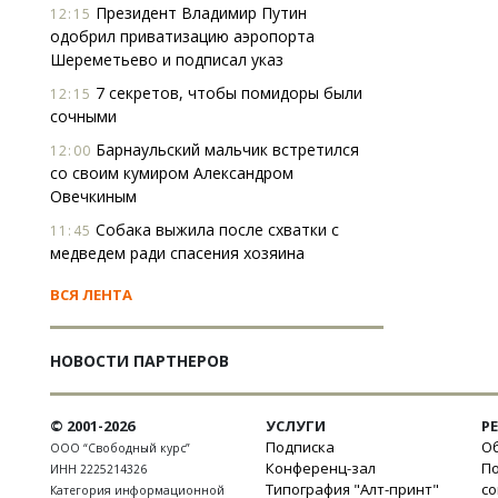
Президент Владимир Путин
12:15
одобрил приватизацию аэропорта
Шереметьево и подписал указ
7 секретов, чтобы помидоры были
12:15
сочными
Барнаульский мальчик встретился
12:00
со своим кумиром Александром
Овечкиным
Собака выжила после схватки с
11:45
медведем ради спасения хозяина
ВСЯ ЛЕНТА
НОВОСТИ ПАРТНЕРОВ
© 2001-2026
УСЛУГИ
Р
Подписка
Об
ООО “Свободный курс”
Конференц-зал
П
ИНН 2225214326
Типография "Алт-принт"
с
Категория информационной