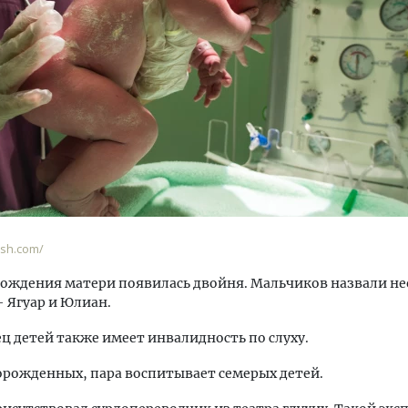
ость архитектурных идей.
Архитектурный код начин
еральный директор компании
земли. Мощение крупно
 — об эстетике городов,
плитами становится нов
дах в фасадах и развитии рынка
стандартом благоустрой
ОИТЕЛЬСТВО
СТРОИТЕЛЬСТВО
ash.com/
 рождения матери появилась двойня. Мальчиков назвали 
 Ягуар и Юлиан.
ец детей также имеет инвалидность по слуху.
рожденных, пара воспитывает семерых детей.