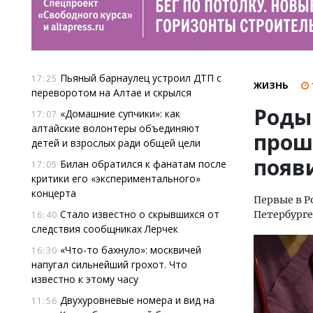
Пьяный барнаулец устроил ДТП с
17:25
ЖИЗНЬ
переворотом на Алтае и скрылся
Роды
«Домашние супчики»: как
17:07
алтайские волонтеры объединяют
прошл
детей и взрослых ради общей цели
появ
Билан обратился к фанатам после
17:05
критики его «экспериментального»
концерта
Первые в Р
Стало известно о скрывшихся от
Петербурге
16:40
следствия сообщниках Лерчек
«Что-то бахнуло»: москвичей
16:30
напугал сильнейший грохот. Что
известно к этому часу
Двухуровневые номера и вид на
11:56