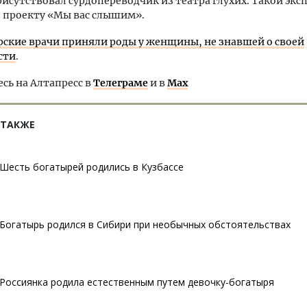
рисутствовал сурдопереводчик из театра глухих. Такой эк
 проекту «Мы вас слышим».
рские врачи приняли роды у женщины, не знавшей о своей
сти
.
ь на Алтапресс в
Телеграме
и в
Max
 ТАКЖЕ
Шесть богатырей родились в Кузбассе
Богатырь родился в Сибири при необычных обстоятельствах
Россиянка родила естественным путем девочку-богатыря