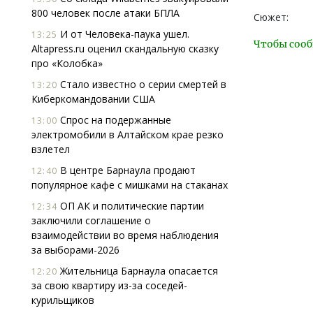
800 человек после атаки БПЛА
Сюжет:
И от Человека-паука ушел.
13:25
Чтобы сооб
Altapress.ru оценил скандальную сказку
про «Колобка»
Стало известно о серии смертей в
13:20
Киберкомандовании США
Спрос на подержанные
13:00
электромобили в Алтайском крае резко
взлетел
В центре Барнаула продают
12:40
популярное кафе с мишками на стаканах
ОП АК и политические партии
12:34
заключили соглашение о
взаимодействии во время наблюдения
за выборами-2026
Жительница Барнаула опасается
12:20
за свою квартиру из-за соседей-
курильщиков