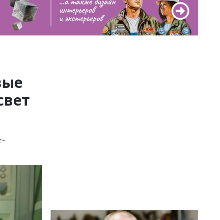
вые
свет
т-