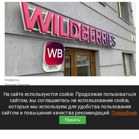
Wildberries.
Кристина Тарасова
7 августа 2026 в 20:55
На сайте используются cookie. Продолжая пользоваться
сайтом, вы соглашаетесь на использование cookie,
Wildberries и Russ (RWB) начинает тестирование
которые мы используем для удобства пользования
новой программы для владельцев и арендаторов
сайтом и повышения качества рекомендаций.
Подробнее
.
помещений. Они смогут открыть партнерские
Принять
хабы для хранения, обработки и отгрузки товаров
продавцов.