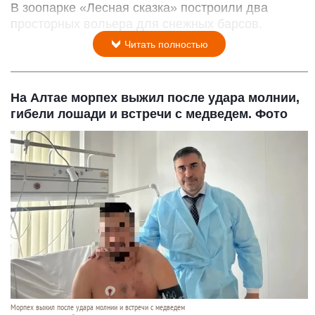
В зоопарке «Лесная сказка» построили два
просторных вольера для снежных барсов.
Читать полностью
На Алтае морпех выжил после удара молнии,
гибели лошади и встречи с медведем. Фото
Морпех выжил после удара молнии и встречи с медведем