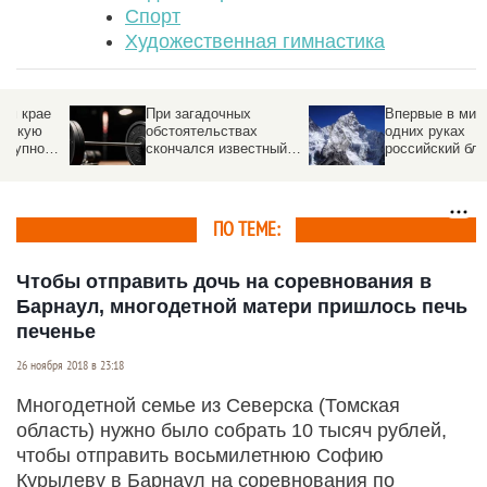
Спорт
Художественная гимнастика
При загадочных
Впервые в мире на
обстоятельствах
одних руках
скончался известный
российский блогер
спортсмен
взошел на Эверест
ПО ТЕМЕ:
Чтобы отправить дочь на соревнования в
Барнаул, многодетной матери пришлось печь
печенье
26 ноября 2018 в 23:18
Многодетной семье из Северска (Томская
область) нужно было собрать 10 тысяч рублей,
чтобы отправить восьмилетнюю Софию
Курылеву в Барнаул на соревнования по