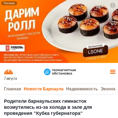
Реклама
To
F7
7 августа
Главная
Новости Барнаула
Недвижимость
Эконом
Родители барнаульских гимнасток
возмутились из-за холода в зале для
проведения "Кубка губернатора"