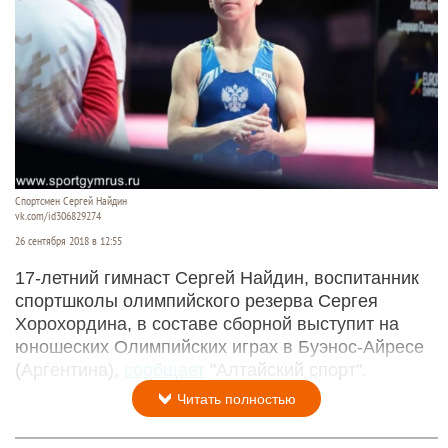
Спортсмен Сергей Найдин
vk.com/id306829274
26 сентября 2018 в 12:55
17-летний гимнаст Сергей Найдин, воспитанник
спортшколы олимпийского резерва Сергея
Хорохордина, в составе сборной выступит на
юношеских Олимпийских играх в Буэнос-Айресе
(Аргентина),
сообщает
"Алтайский спорт".
Читать полностью