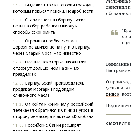
Мальчика и
Выделили три категории граждан,
14:05
действия п
которым повысят пенсии. Подробности
обязаннос
Стали известны барнаульские
13:35
цены на сбор ребенка в школу и
"Кро
способы сэкономить
орга
Огромная пробка сковала
13:05
оцен
дорожное движение на пути в Барнаул
через Старый мост. Что известно
Осенью некоторые школьники
12:35
Внимание н
отдохнут дольше, чем на зимних
Бастрыкин
праздниках
О происход
Барнаульский производитель
12:05
услышала п
продавал маргарин под видом
видео
, кот
сливочного масла
От хейта к криминалу: российский
11:35
Подпишитес
телеканал обратился в СК из-за угроз в
сторону режиссера и актера «Колобка»
СМОТРИТЕ
Российские банки расширят
11:05