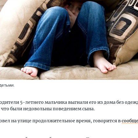
м новые берега. Гендиректор
Смелость архитектурных 
лищной инициативы» Юрий
Генеральный директор к
лов — о том, как девелоперу
ЗИАС — об эстетике горо
ваться на плаву, когда рынок
трендах в фасадах и разв
рмит
СТРОИТЕЛЬСТВО
детьми.
ОИТЕЛЬСТВО
родители 5-летнего мальчика выгнали его из дома без одеж
, что были недовольны поведением сына.
овел на улице продолжительное время, говорится в
сообщ