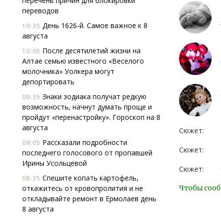
перечень причин для блокировки
переводов
День 1626-й. Самое важное к 8
10:35
августа
После десятилетий жизни на
10:05
Алтае семью известного «Веселого
молочника» Уолкера могут
депортировать
Знаки зодиака получат редкую
09:35
возможность, начнут думать проще и
пройдут «перенастройку». Гороскоп на 8
августа
Сюжет:
Рассказали подробности
09:05
Сюжет:
последнего голосового от пропавшей
Ирины Усольцевой
Сюжет:
Спешите копать картофель,
08:35
откажитесь от кровопролития и не
Чтобы сооб
откладывайте ремонт в Ермолаев день
8 августа