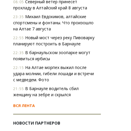
Северный ветер принесет
08:05
прохладу в Алтайский край 8 августа
Михаил Евдокимов, алтайские
23:35
спортсмены и фонтаны. Что произошло
на Алтае 7 августа
Новый мост через реку Пивоварку
22:55
планируют построить в Барнауле
В барнаульском зоопарке могут
22:35
появиться ирбисы
На Алтае морпех выжил после
22:15
удара молнии, гибели лошади и встречи
с медведем. Фото
В Барнауле водитель сбил
21:55
женщину на зебре и скрылся
ВСЯ ЛЕНТА
НОВОСТИ ПАРТНЕРОВ