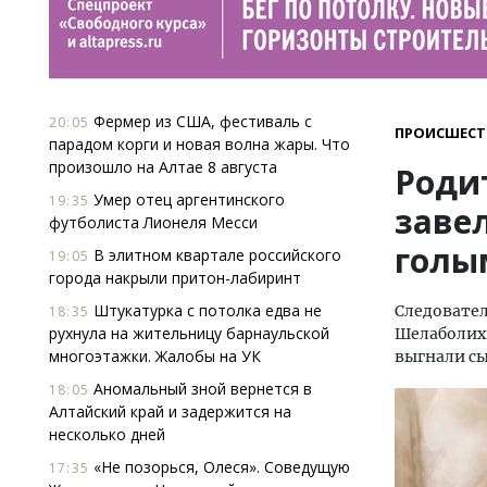
Фермер из США, фестиваль с
20:05
ПРОИСШЕСТ
парадом корги и новая волна жары. Что
произошло на Алтае 8 августа
Роди
Умер отец аргентинского
19:35
завел
футболиста Лионеля Месси
голы
В элитном квартале российского
19:05
города накрыли притон-лабиринт
Штукатурка с потолка едва не
Следовател
18:35
рухнула на жительницу барнаульской
Шелаболихи
многоэтажки. Жалобы на УК
выгнали сы
Аномальный зной вернется в
18:05
Алтайский край и задержится на
несколько дней
«Не позорься, Олеся». Соведущую
17:35