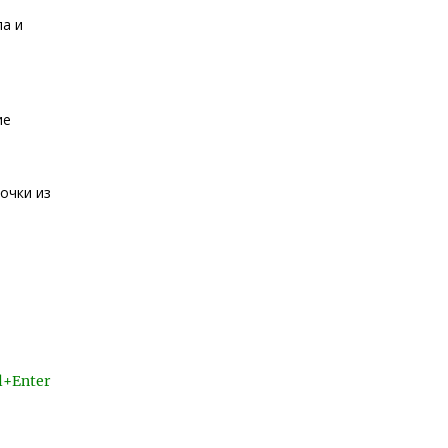
ла и
ие
очки из
l+Enter