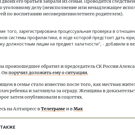
 двоих его братьев забрали из семьи. Проводятся следстве
о уголовному делу (неисполнение или ненадлежащее испо
тей по воспитанию несовершеннолетнего родителем).
ме того, зарегистрирована процессуальная проверка в отношен
нов системы профилактики, в ходе которой предстоит дать юр
ку должностным лицам на предмет халатности", - добавили в в
а произошедшее обратил и председатель СК России Алекс
. Он
поручил доложить ему о ситуации.
ящем в семье стало известно после того, как местная жит
лач ребенка и заглянула за ограду. Женщина в доказатель
орое затем опубликовали в соцсетях.
ь на Алтапресс в
Телеграме
и в
Max
 ТАКЖЕ