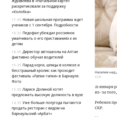
Журавлева в «Натальной карте»
раскритиковали за поддержку
«Колобка»
Новая школьная программа ждет
17:05
учеников с 1 сентября. Подробности
Педофил убеждал россиянок
16:35
умалчивать о его приставаниях к их
детям
Архитектурный код начинается с
Ище
земли. Мощение крупноформатными
«Жи
Директор автошколы на Алтае
16:05
плитами становится новым
Гати
фиктивно обучал водителей
стандартом благоустройства
оста
Парад корги, шпицы в коляске и
15:35
што
СТРОИТЕЛЬСТВО
бесстрашный кролик: как проходит
Насилие над 
СТР
фестиваль «Лапки-тапки» в Барнауле.
СС0
Фото
21 января 
Ларисе Долиной хотят
15:05
из-за того
предложить высокую должность в вузе
Уже больше полугода пытаются
Ребенок пр
14:35
продать ресторан с видом на
СКР.
барнаульский «Арбат»