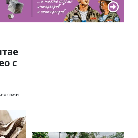
лтае
ео с
ьно сами