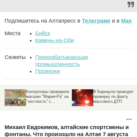
Подпишитесь на Алтапресс в
Телеграме
и в
Max
Места
Бийск
Камень-на-Оби
Сюжеты
Перерабатывающая
промышленность
Проверки
и
В Барнауле проводят
Роскачество не
а
проверку по факту
оценило сыр из
массового ДТП
Барнаула и поставило
его во главе
антирейтинга
Михаил Евдокимов, алтайские спортсмены и
фонтаны. Что произошло на Алтае 7 августа