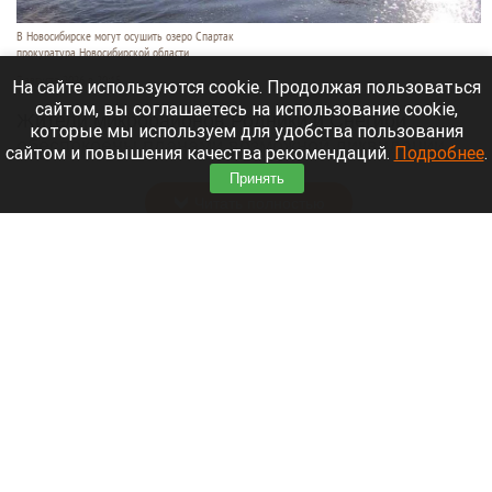
В Новосибирске могут осушить озеро Спартак
прокуратура Новосибирской области
7 августа 2026 в 20:15
На сайте используются cookie. Продолжая пользоваться
сайтом, вы соглашаетесь на использование cookie,
Жители микрорайонов Родники и Снегири
которые мы используем для удобства пользования
обеспокоены планами возможной ликвидации
сайтом и повышения качества рекомендаций.
Подробнее
.
озера Спартак.
Принять
Читать полностью
В Барнауле застройщик уничтожил
многолетние деревья. Фото