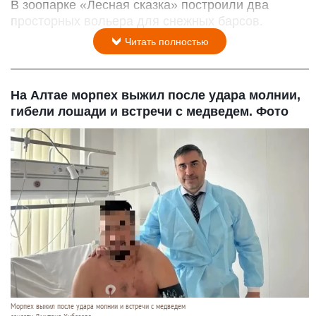
В зоопарке «Лесная сказка» построили два
просторных вольера для снежных барсов.
Читать полностью
На Алтае морпех выжил после удара молнии,
гибели лошади и встречи с медведем. Фото
Морпех выжил после удара молнии и встречи с медведем