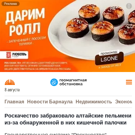
Реклама
To
F7
8 августа
Главная
Новости Барнаула
Недвижимость
Эконом
Роскачество забраковало алтайские пельмени
из-за обнаруженной в них кишечной палочки
Государственная система "Роскачество"