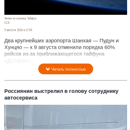
Земля из космоса. Тайфун.
СС0
9 августа 2026 в 17:05
Два крупнейших аэропорта Шанхая — Пудун и
Хунцяо — к 9 августа отменили порядка 60%
рейсов из-за приближающегося тайфуна
«Долфин».
Читать полностью
Россиянин выстрелил в голову сотруднику
автосервиса