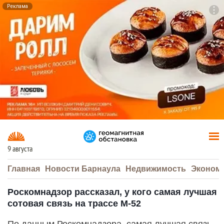
Реклама
To
F7
9 августа
Главная
Новости Барнаула
Недвижимость
Эконом
Роскомнадзор рассказал, у кого самая лучшая
сотовая связь на трассе М-52
По данным Роскомнадзора, самая лучшая связь