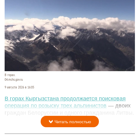
В горах.
04.mchs.gov.ru
9 августа 2026 в 16:05
В горах Кыргызстана продолжается поисковая
операция по розыску трех альпинистов
— двоих
граждан Белоруссии и одного гражданина Литвы.
Читать полностью