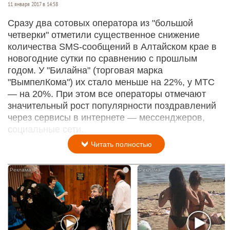
11 января 2017 в 14:58
Сразу два сотовых оператора из "большой
четверки" отметили существенное снижение
количества SMS-сообщений в Алтайском крае в
новогодние сутки по сравнению с прошлым
годом. У "Билайна" (торговая марка
"ВымпелКома") их стало меньше на 22%, у МТС
— на 20%. При этом все операторы отмечают
значительный рост популярности поздравлений
через сервисы в интернете — мессенджеров,
социальные сети.
Читать полностью
i