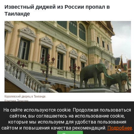
Известный диджей из России пропал в
Таиланде
Королевский дворец в Таиланде.
Кристина Тарасова
9 августа 2026 в 15:35
На сайте используются cookie. Продолжая пользоваться
сайтом, вы соглашаетесь на использование cookie,
Диджей из России Дмитрий — выступает под
которые мы используем для удобства пользования
псевдонимом DJ FЫRРИN — пропал в Таиланде
сайтом и повышения качества рекомендаций.
Подробнее
.
после возникновения проблем с документами.