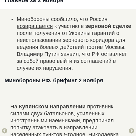
Главное за 2 ноября
Минобороны сообщило, что Россия
возвращается
к участию в
зерновой сделке
после получения от Украины гарантий о
неиспользовании зернового коридора для
ведения боевых действий против Москвы.
Владимир Путин заявил, что РФ оставляет
за собой право выйти из соглашений в
случае их нарушения.
Минобороны РФ, брифинг 2 ноября
ы:
На
Купянском направлении
противник
В р
силами двух батальонов, усиленных
акт
иностранными наемниками, предпринял
рос
попытку атаковать в направлении
исх
ина
населенных пунктов Ягодное, Николаевка,
укр