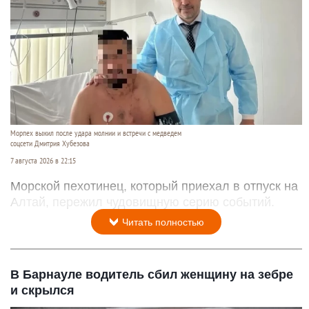
Морпех выжил после удара молнии и встречи с медведем
соцсети Дмитрия Хубезова
7 августа 2026 в 22:15
Морской пехотинец, который приехал в отпуск на
Алтай, пережил чудовищную серию событий.
Читать полностью
В Барнауле водитель сбил женщину на зебре
и скрылся