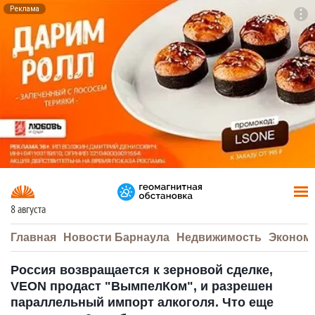
Реклама
To
F7
8 августа
Главная
Новости Барнаула
Недвижимость
Эконом
Россия возвращается к зерновой сделке,
VEON продаст "ВымпелКом", и разрешен
параллельный импорт алкоголя. Что еще