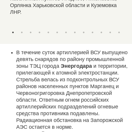
 и
Орлянка Харьковской области и Куземовка
шес
ики.
ЛНР.
10
а
В течение суток артиллерией ВСУ выпущено
девять снарядов по району промышленной
зоны ТЭЦ города
Энергодара
и территории,
прилегающей к атомной электростанции.
Стрельба велась из подконтрольных ВСУ
районов населенных пунктов Марганец и
Червоногригоровка Днепропетровской
области. Ответным огнем российских
артиллерийских подразделений огневые
средства противника подавлены.
Радиационная обстановка на Запорожской
АЭС остается в норме.