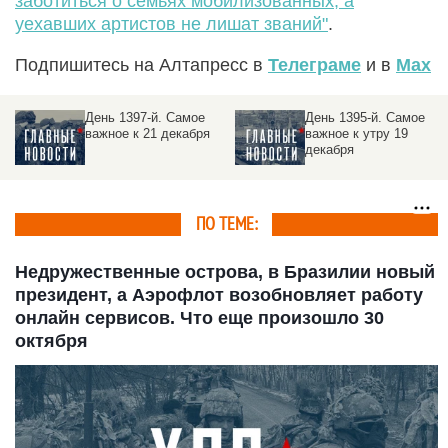
заботиться о семьях мобилизованных, а
уехавших артистов не лишат званий"
.
Подпишитесь на Алтапресс в
Телеграме
и в
Max
День 1395-й. Самое
День 1394-й. Самое
важное к утру 19
важное к утру 18
декабря
декабря
ПО ТЕМЕ:
Недружественные острова, в Бразилии новый
президент, а Аэрофлот возобновляет работу
онлайн сервисов. Что еще произошло 30
октября