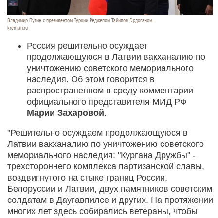
Владимир Путин с президентом Турции Реджепом Тайипом Эрдоганом.
kremlin.ru
Россия решительно осуждает
продолжающуюся в Латвии вакханалию по
уничтожению советского мемориального
наследия. Об этом говорится в
распространенном в среду комментарии
официального представителя МИД РФ
Марии Захаровой
.
"Решительно осуждаем продолжающуюся в
Латвии вакханалию по уничтожению советского
мемориального наследия: "Кургана Дружбы" -
трехстороннего комплекса партизанской славы,
воздвигнутого на стыке границ России,
Белоруссии и Латвии, двух памятников советским
солдатам в Даугавпилсе и других. На протяжении
многих лет здесь собирались ветераны, чтобы