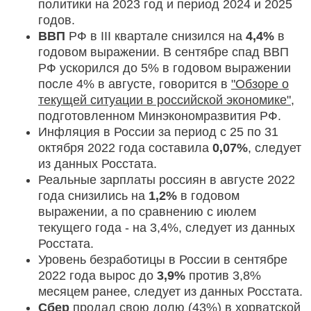
политики на 2023 год и период 2024 и 2025
годов.
ВВП
РФ в III квартале снизился на
4,4%
в
годовом выражении. В сентябре спад ВВП
РФ ускорился до 5% в годовом выражении
после 4% в августе, говорится в
"Обзоре о
текущей ситуации в российской экономике"
,
подготовленном Минэкономразвития РФ.
Инфляция в России за период с 25 по 31
октября 2022 года составила
0,07%
, следует
из данных Росстата.
Реальные зарплаты россиян в августе 2022
года снизились на
1,2%
в годовом
выражении, а по сравнению с июлем
текущего года - на 3,4%, следует из данных
Росстата.
Уровень безработицы в России в сентябре
2022 года вырос до
3,9%
против 3,8%
месяцем ранее, следует из данных Росстата.
Сбер
продал свою долю (43%) в хорватской