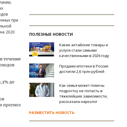
лании,
ых
одов
енных при
ельной
на 2020
ПОЛЕЗНЫЕ НОВОСТИ
Какие алтайские товары и
услуги стали самыми
качественными в 2026 году
 в течение
доходов
Продажи ипотеки в России
достигли 2,6 трлн рублей
2,3% до
Как семья может помочь
подростку не попасть в
тяжелейшие зависимости,
ов
рассказала нарколог
о прогноз
РАЗМЕСТИТЬ НОВОСТЬ