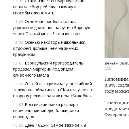
Стали известны барнаульские
13:35
цены на сбор ребенка в школу и
способы сэкономить
Огромная пробка сковала
13:05
дорожное движение на пути в Барнаул
через Старый мост. Что известно
Осенью некоторые школьники
12:35
отдохнут дольше, чем на зимних
Архитектурный код начинается с
Смел
праздниках
земли. Мощение крупноформатными
Ген
плитами становится новым
ЗИАС
Барнаульский производитель
12:05
Деньги. Зарп
стандартом благоустройства
трен
СС0
продавал маргарин под видом
сливочного масла
СТРОИТЕЛЬСТВО
СТР
Напомним, 
От хейта к криминалу: российский
11:35
0,8%, согл
телеканал обратился в СК из-за угроз в
году может
сторону режиссера и актера «Колобка»
Такой прог
Российские банки расширят
11:05
предложен
перечень причин для блокировки
Федеральн
переводов
День 1626-й. Самое важное к 8
10:35