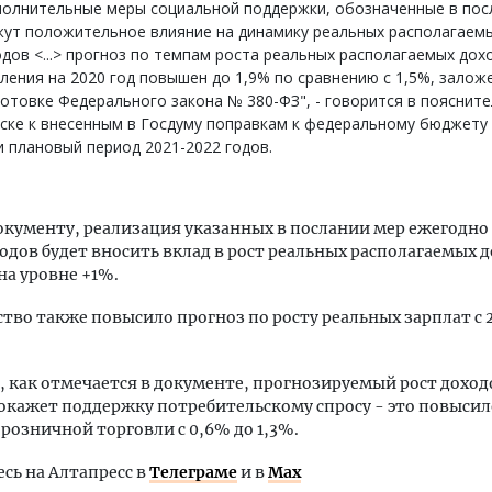
полнительные меры социальной поддержки, обозначенные в пос
жут положительное влияние на динамику реальных располагаем
дов <...> прогноз по темпам роста реальных располагаемых дох
ления на 2020 год повышен до 1,9% по сравнению с 1,5%, залож
отовке Федерального закона № 380-ФЗ", - говорится в пояснит
ске к внесенным в Госдуму поправкам к федеральному бюджету 
и плановый период 2021-2022 годов.
окументу, реализация указанных в послании мер ежегодно
годов будет вносить вклад в рост реальных располагаемых 
на уровне +1%.
тво также повысило прогноз по росту реальных зарплат с 
, как отмечается в документе, прогнозируемый рост доход
окажет поддержку потребительскому спросу - это повысил
 розничной торговли с 0,6% до 1,3%.
ь на Алтапресс в
Телеграме
и в
Max