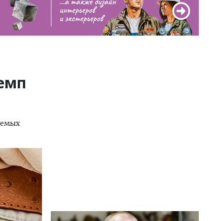
емп
аемых