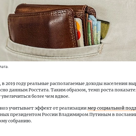
ость архитектурных идей.
Ищем новые берега. Ген
еральный директор компании
«Жилищной инициативы»
 — об эстетике городов,
Гатилов — о том, как де
лата.
дах в фасадах и развитии рынка
оставаться на плаву, ког
штормит
ОИТЕЛЬСТВО
в 2019 году реальные располагаемые доходы населения вы
СТРОИТЕЛЬСТВО
асно данным Росстата. Таким образом, темп роста показате
 увеличиться более чем вдвое.
ноз учитывает эффект от реализации
мер социальной под
ных президентом России Владимиром Путиным в послани
ому собранию.