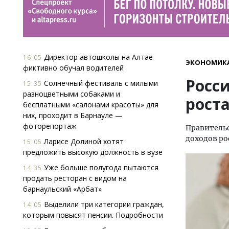
Директор автошколы на Алтае
16:05
ЭКОНОМИК
фиктивно обучал водителей
Росс
Солнечный фестиваль с милыми
15:35
разноцветными собаками и
роста
бесплатными «салонами красоты» для
них, проходит в Барнауле —
фоторепортаж
Правительс
доходов рос
Ларисе Долиной хотят
15:05
предложить высокую должность в вузе
Уже больше полугода пытаются
14:35
продать ресторан с видом на
барнаульский «Арбат»
Выделили три категории граждан,
14:05
которым повысят пенсии. Подробности