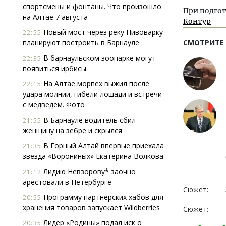
спортсмены и фонтаны. Что произошло
При подгот
на Алтае 7 августа
Контур
Новый мост через реку Пивоварку
22:55
планируют построить в Барнауле
СМОТРИТЕ
В барнаульском зоопарке могут
22:35
появиться ирбисы
На Алтае морпех выжил после
22:15
удара молнии, гибели лошади и встречи
с медведем. Фото
В Барнауле водитель сбил
21:55
женщину на зебре и скрылся
В Горный Алтай впервые приехала
21:35
звезда «Ворониных» Екатерина Волкова
Лидию Невзорову* заочно
21:12
арестовали в Петербурге
Сюжет:
Программу партнерских хабов для
20:55
хранения товаров запускает Wildberries
Сюжет:
Лидер «Родины» подал иск о
20:35