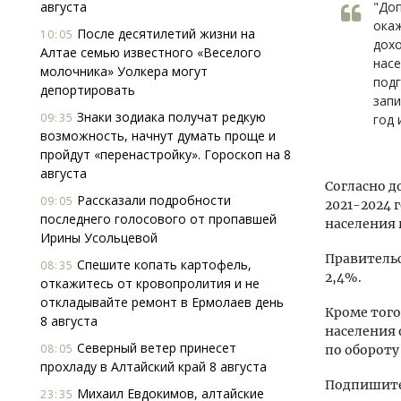
августа
"До
ока
После десятилетий жизни на
10:05
дохо
Алтае семью известного «Веселого
насе
молочника» Уолкера могут
подг
депортировать
запи
Знаки зодиака получат редкую
09:35
год 
возможность, начнут думать проще и
пройдут «перенастройку». Гороскоп на 8
августа
Согласно д
Рассказали подробности
09:05
2021-2024 
последнего голосового от пропавшей
населения 
Ирины Усольцевой
Правительс
Спешите копать картофель,
08:35
2,4%.
откажитесь от кровопролития и не
откладывайте ремонт в Ермолаев день
Кроме того
8 августа
населения 
Северный ветер принесет
08:05
по обороту
прохладу в Алтайский край 8 августа
Подпишитес
Михаил Евдокимов, алтайские
23:35