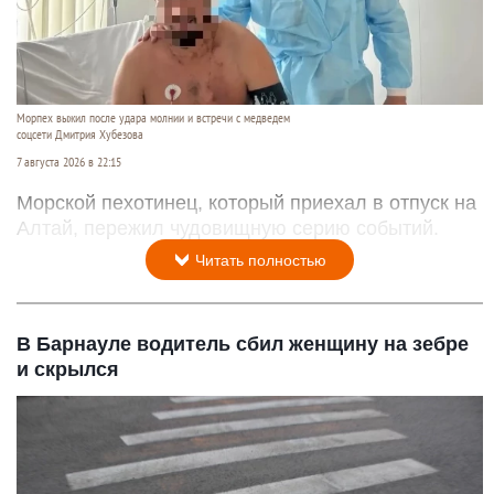
Морпех выжил после удара молнии и встречи с медведем
соцсети Дмитрия Хубезова
7 августа 2026 в 22:15
Морской пехотинец, который приехал в отпуск на
Алтай, пережил чудовищную серию событий.
Читать полностью
В Барнауле водитель сбил женщину на зебре
и скрылся