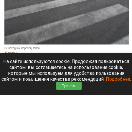
Пешеходный переход, зебра.
altapress.ru
7 августа 2026 в 21:55
На сайте используются cookie. Продолжая пользоваться
сайтом, вы соглашаетесь на использование cookie,
На пешеходном переходе от остановки
которые мы используем для удобства пользования
«Волгоградская» в сторону «Чижика» 7 августа
сайтом и повышения качества рекомендаций.
Подробнее
.
автомобиль сбил женщину и скрылся с места
Принять
происшествия.
Читать полностью
В Горный Алтай впервые приехала звезда
«Ворониных» Екатерина Волкова