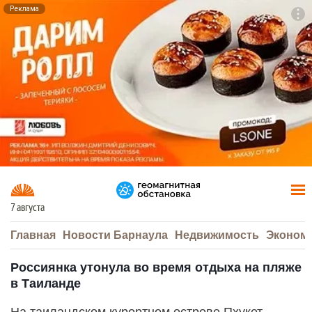
Реклама
To
F7
7 августа
Главная
Новости Барнаула
Недвижимость
Эконом
Россиянка утонула во время отдыха на пляже
в Таиланде
На таиландском курортном острове Пхукет