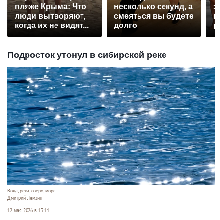
пляже Крыма: Что
несколько секунд, а
э
люди вытворяют,
смеяться вы будете
п
когда их не видят...
долго
р
Подросток утонул в сибирской реке
Вода, река, озеро, море.
Дмитрий Лямзин
12 мая 2026 в 13:11