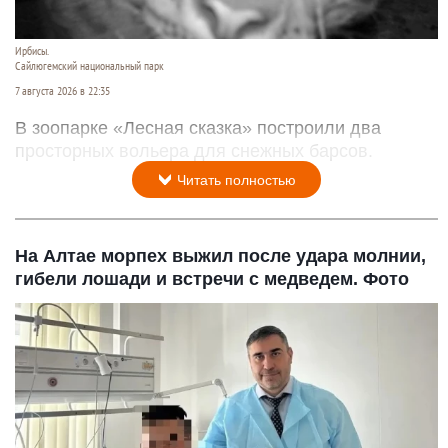
Ирбисы.
Сайлюгемский национальный парк
7 августа 2026 в 22:35
В зоопарке «Лесная сказка» построили два
просторных вольера для снежных барсов.
Читать полностью
На Алтае морпех выжил после удара молнии,
гибели лошади и встречи с медведем. Фото