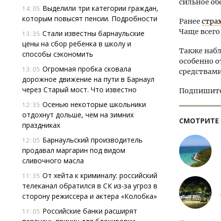
сильное об
Выделили три категории граждан,
14:05
которым повысят пенсии. Подробности
Ранее
стра
Чаще всего
Стали известны барнаульские
13:35
цены на сбор ребенка в школу и
Также наб
способы сэкономить
особенно о
Огромная пробка сковала
13:05
средствам
дорожное движение на пути в Барнаул
через Старый мост. Что известно
Подпишитес
Осенью некоторые школьники
12:35
отдохнут дольше, чем на зимних
СМОТРИТЕ
праздниках
Барнаульский производитель
12:05
продавал маргарин под видом
сливочного масла
От хейта к криминалу: российский
11:35
телеканал обратился в СК из-за угроз в
сторону режиссера и актера «Колобка»
Российские банки расширят
11:05