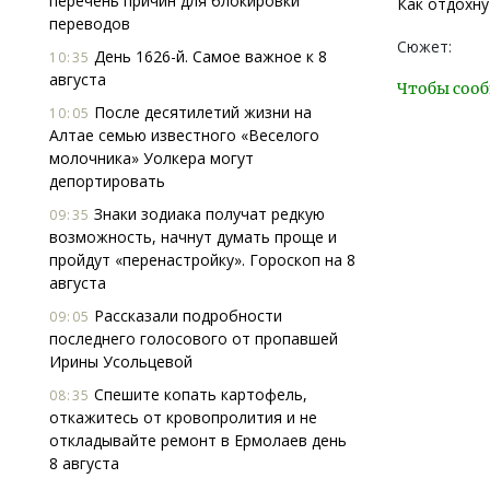
перечень причин для блокировки
Как отдохну
переводов
Сюжет:
День 1626-й. Самое важное к 8
10:35
августа
Чтобы сооб
После десятилетий жизни на
10:05
Алтае семью известного «Веселого
молочника» Уолкера могут
депортировать
Знаки зодиака получат редкую
09:35
возможность, начнут думать проще и
пройдут «перенастройку». Гороскоп на 8
августа
Рассказали подробности
09:05
последнего голосового от пропавшей
Ирины Усольцевой
Спешите копать картофель,
08:35
откажитесь от кровопролития и не
откладывайте ремонт в Ермолаев день
8 августа