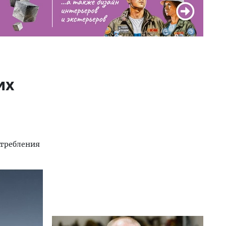
их
отребления