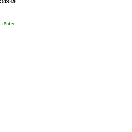
ережений
l+Enter