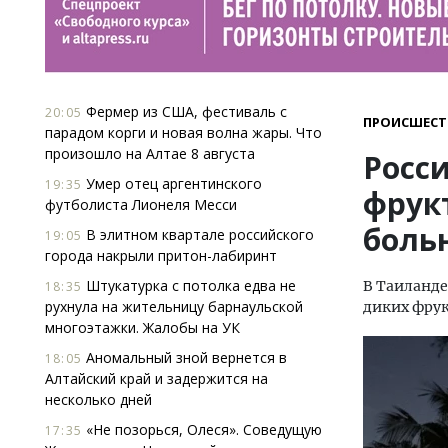
Фермер из США, фестиваль с
20:05
ПРОИСШЕСТ
парадом корги и новая волна жары. Что
произошло на Алтае 8 августа
Росс
Умер отец аргентинского
19:35
фрук
футболиста Лионеля Месси
боль
В элитном квартале российского
19:05
города накрыли притон-лабиринт
Штукатурка с потолка едва не
В Таиланде
18:35
рухнула на жительницу барнаульской
диких фрук
многоэтажки. Жалобы на УК
Аномальный зной вернется в
18:05
Алтайский край и задержится на
несколько дней
«Не позорься, Олеся». Соведущую
17:35