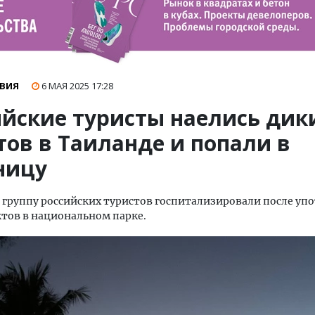
ВИЯ
6 МАЯ 2025
17:28
ийские туристы наелись дик
тов в Таиланде и попали в
ницу
 группу российских туристов госпитализировали после уп
тов в национальном парке.