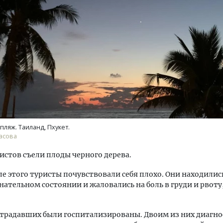
тектурный код начинается с
Смелость архитектурных 
ли. Мощение крупноформатными
Генеральный директор к
тами становится новым
ЗИАС — об эстетике горо
ндартом благоустройства
трендах в фасадах и разв
пляж. Таиланд, Пхукет.
ОИТЕЛЬСТВО
СТРОИТЕЛЬСТВО
асова
истов съели плоды черного дерева.
ле этого туристы почувствовали себя плохо. Они находилис
нательном состоянии и жаловались на боль в груди и рвоту
традавших были госпитализированы. Двоим из них диагн