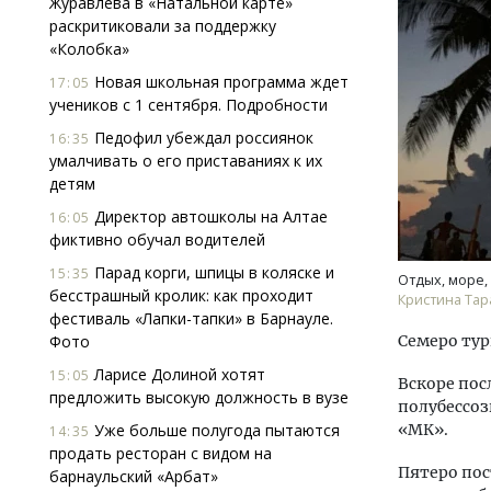
Журавлева в «Натальной карте»
раскритиковали за поддержку
«Колобка»
Новая школьная программа ждет
17:05
учеников с 1 сентября. Подробности
Педофил убеждал россиянок
16:35
умалчивать о его приставаниях к их
детям
Архи
зем
Директор автошколы на Алтае
16:05
пли
фиктивно обучал водителей
ста
Парад корги, шпицы в коляске и
15:35
Отдых, море, 
СТР
бесстрашный кролик: как проходит
Кристина Тар
фестиваль «Лапки-тапки» в Барнауле.
Фото
Семеро тур
Ларисе Долиной хотят
15:05
Вскоре пос
предложить высокую должность в вузе
полубессоз
Уже больше полугода пытаются
«МК».
14:35
продать ресторан с видом на
Пятеро пос
барнаульский «Арбат»