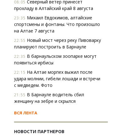
Северный ветер принесет
08:05
прохладу в Алтайский край 8 августа
Михаил Евдокимов, алтайские
23:35
спортсмены и фонтаны. Что произошло
на Алтае 7 августа
Новый мост через реку Пивоварку
22:55
планируют построить в Барнауле
В барнаульском зоопарке могут
22:35
появиться ирбисы
На Алтае морпех выжил после
22:15
удара молнии, гибели лошади и встречи
с медведем. Фото
В Барнауле водитель сбил
21:55
женщину на зебре и скрылся
ВСЯ ЛЕНТА
НОВОСТИ ПАРТНЕРОВ