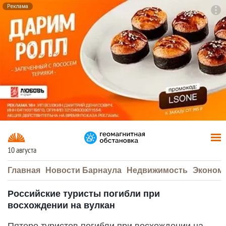
Реклама
To
F7
10 августа
Главная
Новости Барнаула
Недвижимость
Эконом
Российские туристы погибли при
восхождении на вулкан
Пятеро туристов погибли при восхождении на