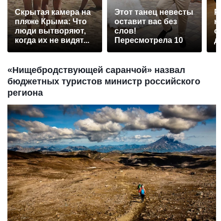
Скрытая камера на
Этот танец невесты
Р
пляже Крыма: Что
оставит вас без
н
люди вытворяют,
слов!
с
когда их не видят...
Пересмотрела 10
д
раз
«Нищебродствующей саранчой» назвал
бюджетных туристов министр российского
региона