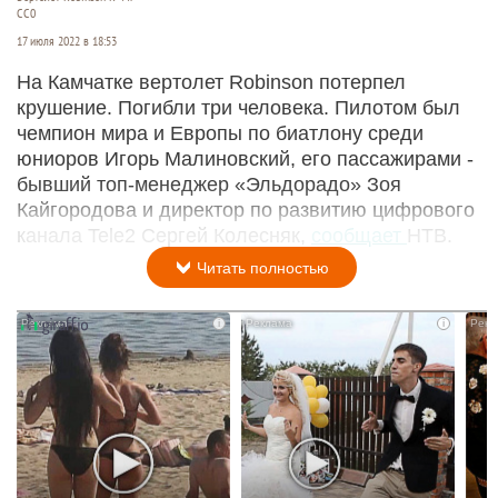
CC0
17 июля 2022 в 18:53
На Камчатке вертолет Robinson потерпел
крушение. Погибли три человека. Пилотом был
чемпион мира и Европы по биатлону среди
юниоров Игорь Малиновский, его пассажирами -
бывший топ-менеджер «Эльдорадо» Зоя
Кайгородова и директор по развитию цифрового
канала Tele2 Сергей Колесняк,
сообщает
НТВ.
Читать полностью
i
i