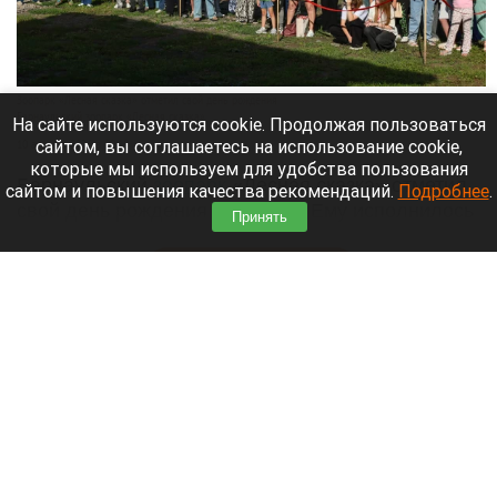
Зоопарк «Лесная сказка» отметил свой день рождения
Барнаульский зоопарк «Лесная сказка»
На сайте используются cookie. Продолжая пользоваться
сайтом, вы соглашаетесь на использование cookie,
10 августа 2026 в 09:10
которые мы используем для удобства пользования
Барнаульский
зоопарк
«Лесная сказка» отметил
сайтом и повышения качества рекомендаций.
Подробнее
.
свой день рождения 8 августа. Ему исполнилось
Принять
16 лет.
Читать полностью
Когда Медовый Спас в 2026 году и почему его
так называют