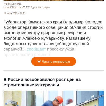
Туризм. Камчатка.
kuhnmi(flickr.com), CC BY 2.0, part from origina.
11 июля 2022 в 16:56
Губернатор Камчатского края Владимир Солодов
в ходе оперативного совещания объявил строгий
выговор министру природных ресурсов и
экологии Алексею Кумарькову, назвавшему
бюджетных туристов «нищебродствующей
саранчой»,
сообщает
пресс-служба
правительства региона.
Читать полностью
В России возобновился рост цен на
строительные материалы