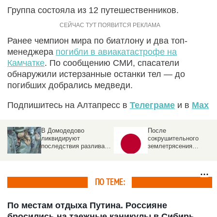
Группа состояла из 12 путешественников.
Ранее чемпион мира по биатлону и два топ-
менеджера
погибли в авиакатастрофе на
Камчатке
. По сообщению СМИ, спасатели
обнаружили истерзанные останки тел — до
погибших добрались медведи.
Подпишитесь на Алтапресс в
Телеграме
и в
Max
В Домодедово
После
ликвидируют
сокрушительного
последствия разлива
землетрясения
химикатов после атаки
произошел взрыв в
БПЛА . Что известно
японском торговом
центре
ПО ТЕМЕ:
По местам отдыха Путина. Россияне
бросились на таежные каникулы в Сибирь