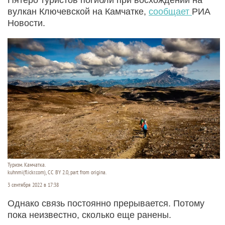
вулкан Ключевской на Камчатке,
сообщает
РИА
Новости.
Туризм. Камчатка.
kuhnmi(flickr.com), CC BY 2.0, part from origina.
3 сентября 2022 в 17:38
Однако связь постоянно прерывается. Потому
пока неизвестно, сколько еще ранены.