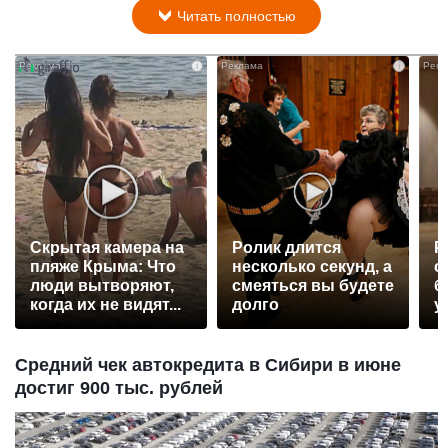
Читать полностью
i
i
Скрытая камера на
Ролик длится
Р
пляже Крыма: Что
несколько секунд, а
с
люди вытворяют,
смеяться вы будете
б
когда их не видят...
долго
у
Средний чек автокредита в Сибири в июне
достиг 900 тыс. рублей