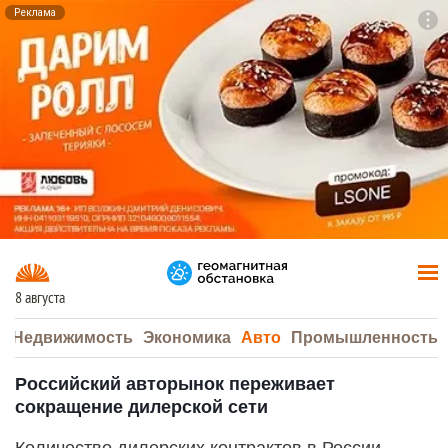
Реклама
To
F7
8 августа
а
Недвижимость
Экономика
Авто
Промышленность
Российский авторынок переживает
сокращение дилерской сети
Количество дилерских контрактов в России