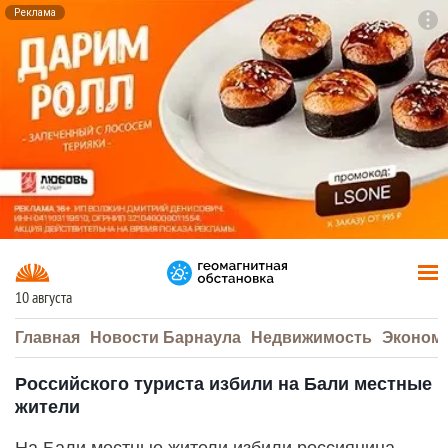
Реклама
To
F7
10 августа
Главная
Новости Барнаула
Недвижимость
Эконом
Российского туриста избили на Бали местные
жители
На Бали местные жители избили россиянина.