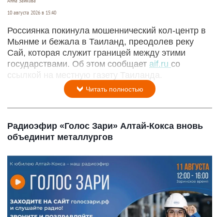
Анна Зайкова
10 августа 2026 в 15:40
Россиянка покинула мошеннический кол-центр в
Мьянме и бежала в Таиланд, преодолев реку
Сай, которая служит границей между этими
государствами. Об этом сообщает
aif.ru
со
ссылкой на местную газету Таиланда.
Читать полностью
Радиоэфир «Голос Зари» Алтай-Кокса вновь
объединит металлургов