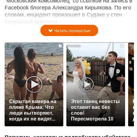
"Московский комсомолец" со ссылкой на запись в
Facebook блогера Александра Кирьякова. По его
словам, инцидент произошел в Судаке у стен
Генуэзской крепости
Читать полностью
i
i
Скрытая камера на
Этот танец невесты
Р
пляже Крыма: Что
оставит вас без
н
люди вытворяют,
слов!
с
когда их не видят...
Пересмотрела 10
д
раз