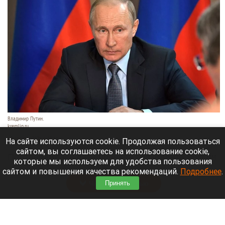
Владимир Путин.
kremlin.ru
10 августа 2026 в 15:11
На сайте используются cookie. Продолжая пользоваться
сайтом, вы соглашаетесь на использование cookie,
Подтвердилась дата приезда президента России
которые мы используем для удобства пользования
Владимир Путин в Новосибирск.
сайтом и повышения качества рекомендаций.
Подробнее
.
Читать полностью
Принять
Верховный суд рассматривает иск о снятии