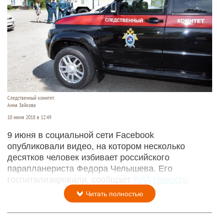
Следственный комитет.
Анна Зайкова
10 июня 2018 в 12:49
9 июня в социальной сети Facebook
опубликовали видео, на котором несколько
десятков человек избивает российского
парапланериста Федора Челышева. Его
госпитализировали, сообщает
РИА Новости
.
Читать полностью