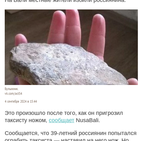
Булыжник.
vk.com/act54
4 сентября 2024 в 15:44
Это произошло после того, как он пригрозил
таксисту ножом,
сообщает
NusaBali.
Сообщается, что 39-летний россиянин попытался
ограбить таксиста — наставил на него нож. Но