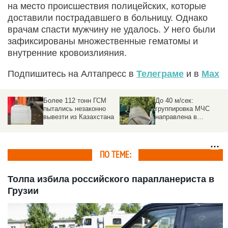
на место происшествия полицейских, которые
доставили пострадавшего в больницу. Однако
врачам спасти мужчину не удалось. У него были
зафиксированы множественные гематомы и
внутренние кровоизлияния.
Подпишитесь на Алтапресс в
Телеграме
и в
Max
Более 112 тонн ГСМ
До 40 м/сек:
пытались незаконно
группировка МЧС
вывезти из Казахстана
направлена в
пострадавшие от
урагана районы на
Алтае
ПО ТЕМЕ:
Толпа избила российского парапланериста в
Грузии