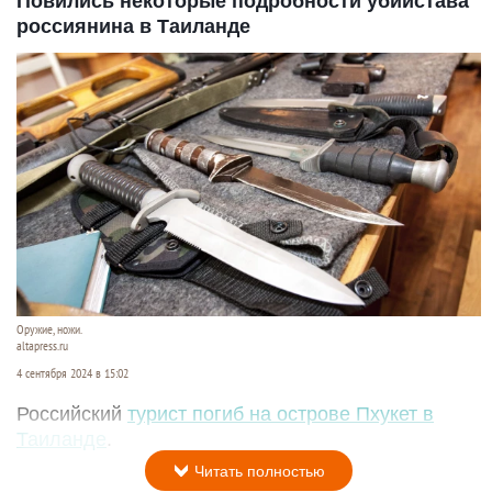
Повились некоторые подробности убийстава
россиянина в Таиланде
Оружие, ножи.
altapress.ru
4 сентября 2024 в 15:02
Российский
турист погиб на острове Пхукет в
Таиланде
.
Читать полностью