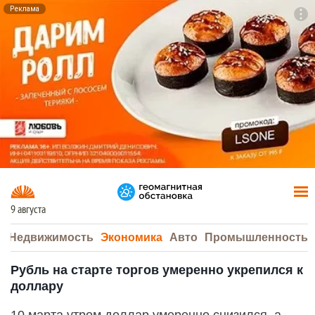
Реклама
To
F7
9 августа
а
Недвижимость
Экономика
Авто
Промышленность
Рубль на старте торгов умеренно укрепился к
доллару
10 марта утром доллар умеренно снизился, а