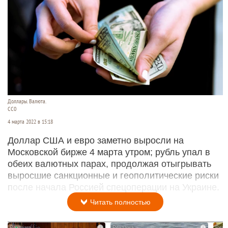
Доллары. Валюта.
CC0
4 марта 2022 в 15:18
Доллар США и евро заметно выросли на
Московской бирже 4 марта утром; рубль упал в
обеих валютных парах, продолжая отыгрывать
выросшие санкционные и геополитические риски
после начала Россией спецоперации на Украине.
Читать полностью
i
i