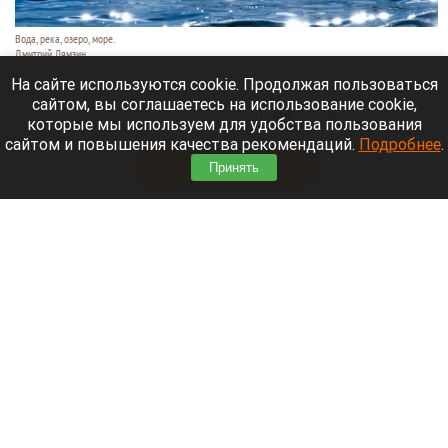
Вода, река, озеро, море.
Дмитрий Лямзин
9 августа 2026 в 11:05
На сайте используются cookie. Продолжая пользоваться
сайтом, вы соглашаетесь на использование cookie,
Уже несколько суток идут поиски семьи с
которые мы используем для удобства пользования
восьмилетним ребенком.
сайтом и повышения качества рекомендаций.
Подробнее
.
Читать полностью
Принять
Нападающий и капитан «Вашингтон Кэпиталз»
рассказал, где будет жить после завершения
карьеры