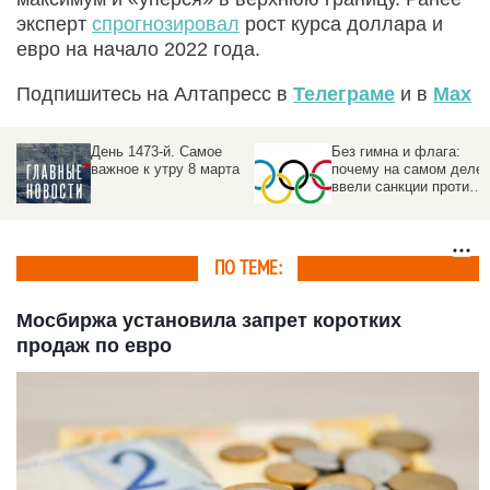
эксперт
спрогнозировал
рост курса доллара и
евро на начало 2022 года.
Подпишитесь на Алтапресс в
Телеграме
и в
Max
Без гимна и флага:
Как эскалация США в
а
почему на самом деле
Иране отразится на
ввели санкции против
России и Украине.
российского спорта
Прогноз
ПО ТЕМЕ:
Мосбиржа установила запрет коротких
продаж по евро