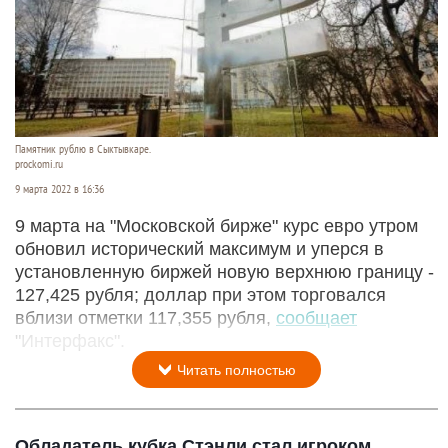
Памятник рублю в Сыктывкаре.
prockomi.ru
9 марта 2022 в 16:36
9 марта на "Московской бирже" курс евро утром
обновил исторический максимум и уперся в
установленную биржей новую верхнюю границу -
127,425 рубля; доллар при этом торговался
вблизи отметки 117,355 рубля,
сообщает
"Интерфакс".
Читать полностью
Обладатель кубка Стэнли стал игроком