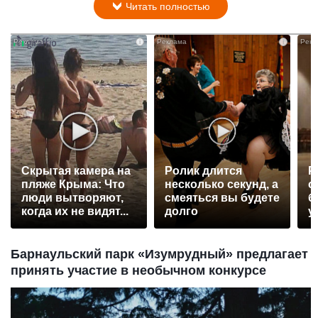
Читать полностью
i
i
Скрытая камера на
Ролик длится
Р
пляже Крыма: Что
несколько секунд, а
с
люди вытворяют,
смеяться вы будете
б
когда их не видят...
долго
у
Барнаульский парк «Изумрудный» предлагает
принять участие в необычном конкурсе