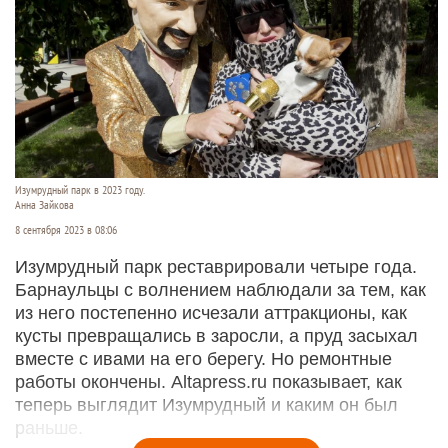
Изумрудный парк в 2023 году.
Анна Зайкова
8 сентября 2023 в 08:06
Изумрудный парк реставрировали четыре года.
Барнаульцы с волнением наблюдали за тем, как
из него постепенно исчезали аттракционы, как
кусты превращались в заросли, а пруд засыхал
вместе с ивами на его берегу. Но ремонтные
работы окончены. Altapress.ru показывает, как
теперь выглядит Изумрудный и каким он был
раньше.