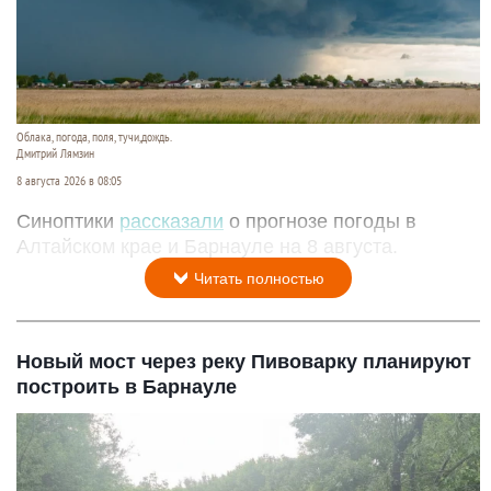
Облака, погода, поля, тучи,дождь.
Дмитрий Лямзин
8 августа 2026 в 08:05
Синоптики
рассказали
о прогнозе погоды в
Алтайском крае и Барнауле на 8 августа.
Читать полностью
Новый мост через реку Пивоварку планируют
построить в Барнауле