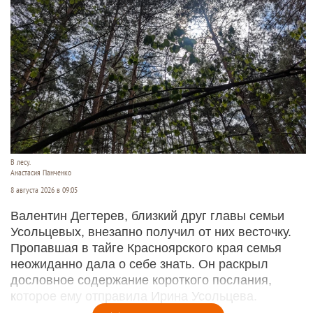
В лесу.
Анастасия Панченко
8 августа 2026 в 09:05
Валентин Дегтерев, близкий друг главы семьи
Усольцевых, внезапно получил от них весточку.
Пропавшая в тайге Красноярского края семья
неожиданно дала о себе знать. Он раскрыл
дословное содержание короткого послания,
которое ему отправила Ирина Усольцева.