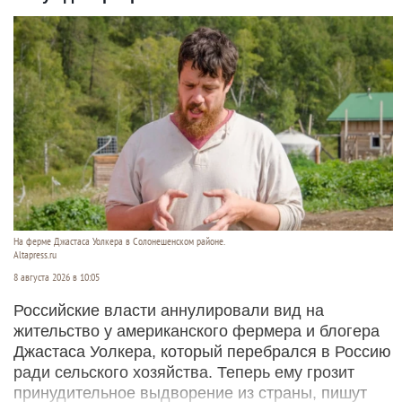
На ферме Джастаса Уолкера в Солонешенском районе.
Altapress.ru
8 августа 2026 в 10:05
Российские власти аннулировали вид на
жительство у американского фермера и блогера
Джастаса Уолкера, который перебрался в Россию
ради сельского хозяйства. Теперь ему грозит
принудительное выдворение из страны, пишут