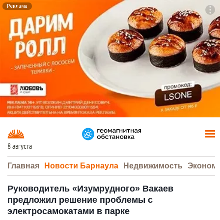
Реклама
To
F7
8 августа
Главная
Новости Барнаула
Недвижимость
Эконом
Руководитель «Изумрудного» Вакаев
предложил решение проблемы с
электросамокатами в парке