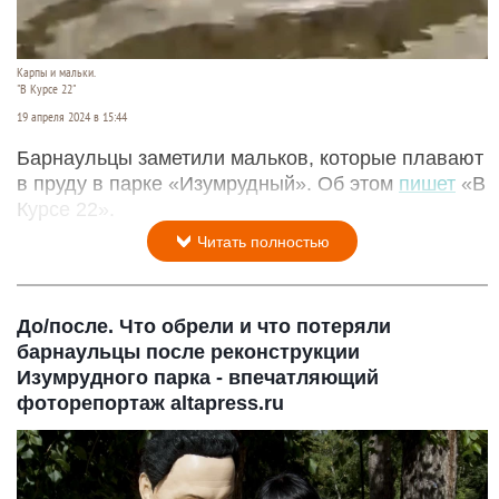
Карпы и мальки.
"В Курсе 22"
19 апреля 2024 в 15:44
Барнаульцы заметили мальков, которые плавают
в пруду в парке «Изумрудный». Об этом
пишет
«В
Курсе 22».
Читать полностью
До/после. Что обрели и что потеряли
барнаульцы после реконструкции
Изумрудного парка - впечатляющий
фоторепортаж altapress.ru