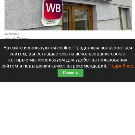
Wildberries.
Кристина Тарасова
7 августа 2026 в 20:55
На сайте используются cookie. Продолжая пользоваться
сайтом, вы соглашаетесь на использование cookie,
Wildberries и Russ (RWB) начинает тестирование
которые мы используем для удобства пользования
новой программы для владельцев и арендаторов
сайтом и повышения качества рекомендаций.
Подробнее
.
помещений. Они смогут открыть партнерские
Принять
хабы для хранения, обработки и отгрузки товаров
продавцов.
Читать полностью
Лидер «Родины» подал иск о снятии «Яблока»
с выборов в Госдуму. Подробности