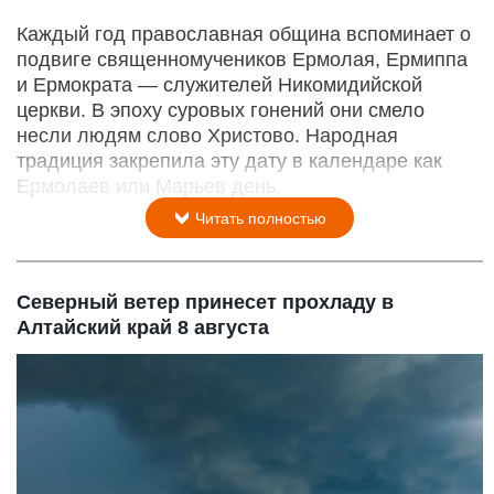
Каждый год православная община вспоминает о
подвиге священномучеников Ермолая, Ермиппа
и Ермократа — служителей Никомидийской
церкви. В эпоху суровых гонений они смело
несли людям слово Христово. Народная
традиция закрепила эту дату в календаре как
Ермолаев или Марьев день.
Читать полностью
Северный ветер принесет прохладу в
Алтайский край 8 августа