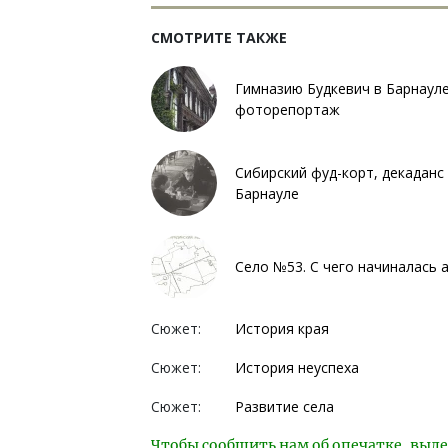
СМОТРИТЕ ТАКЖЕ
Гимназию Будкевич в Барнауле
фоторепортаж
Сибирский фуд-корт, декадан
Барнауле
Село №53. С чего начиналась 
Сюжет:
История края
Сюжет:
История неуспеха
Сюжет:
Развитие села
Чтобы сообщить нам об опечатке, выде