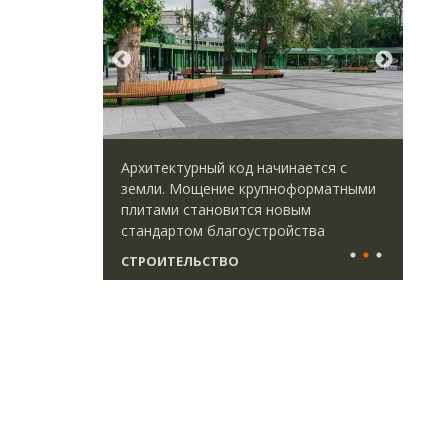
идей.
Архитектурный код начинается с
Ище
омпании
земли. Мощение крупноформатными
«Жи
дов,
плитами становится новым
Гат
итии рынка
стандартом благоустройства
ост
што
СТРОИТЕЛЬСТВО
СТ