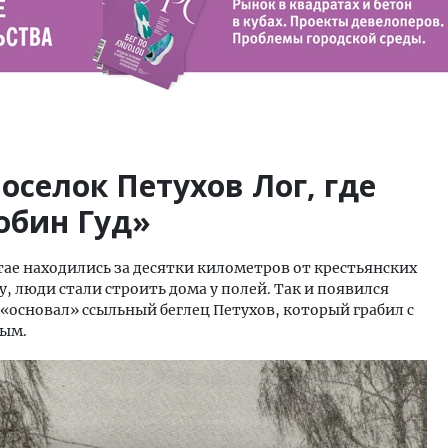
оселок Петухов Лог, где
обин Гуд»
тае находились за десятки километров от крестьянских
у, люди стали строить дома у полей. Так и появился
о «основал» ссыльный беглец Петухов, который грабил с
ным.