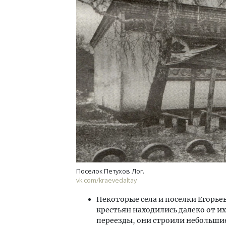
Ище
«Жи
Гати
оста
што
СТР
Поселок Петухов Лог.
vk.com/kraevedaltay
Некоторые села и поселки Егорье
крестьян находились далеко от их
переезды, они строили небольшие 