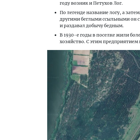
году возник и Петухов Лог.
По легенде название логу, а затем
другими беглыми ссыльными он ск
и раздавал добычу бедным.
В 1930-е годы в поселке жили бол
хозяйство. С этим предприятием 