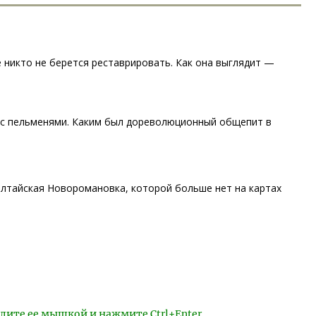
 никто не берется реставрировать. Как она выглядит —
с с пельменями. Каким был дореволюционный общепит в
алтайская Новоромановка, которой больше нет на картах
лите ее мышкой и нажмите Ctrl+Enter