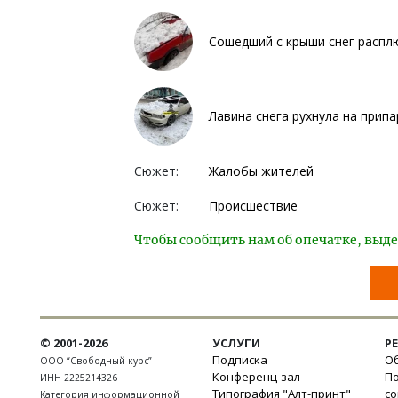
Сошедший с крыши снег распл
Лавина снега рухнула на прип
Сюжет:
Жалобы жителей
Сюжет:
Происшествие
Чтобы сообщить нам об опечатке, выде
© 2001-2026
УСЛУГИ
Р
Подписка
Об
ООО “Свободный курс”
Конференц-зал
П
ИНН 2225214326
Типография "Алт-принт"
с
Категория информационной