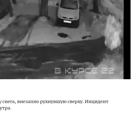
тектурный код начинается с
Смелость архитектурных 
ли. Мощение крупноформатными
Генеральный директор к
тами становится новым
ЗИАС — об эстетике горо
ндартом благоустройства
трендах в фасадах и разв
ОИТЕЛЬСТВО
СТРОИТЕЛЬСТВО
 снега, внезапно рухнувшую сверху. Инцидент
утра.