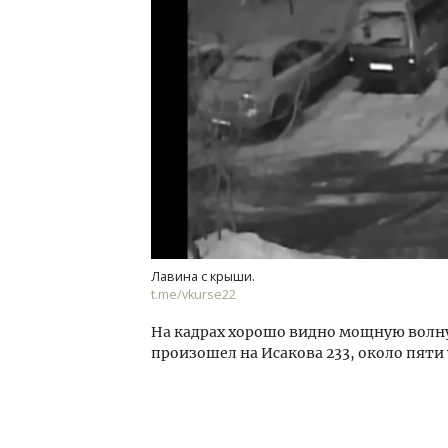
Архи
зем
пли
ста
СТР
Лавина с крыши.
t.me/vkurse22
На кадрах хорошо видно мощную волну
произошел на Исакова 233, около пяти 