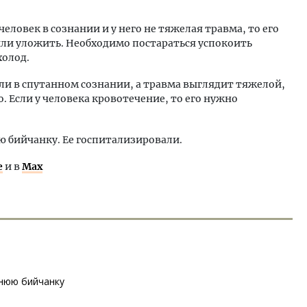
еловек в сознании и у него не тяжелая травма, то его
или уложить. Необходимо постараться успокоить
холод.
или в спутанном сознании, а травма выглядит тяжелой,
. Если у человека кровотечение, то его нужно
 бийчанку. Ее госпитализировали.
е
и в
Max
тнюю бийчанку