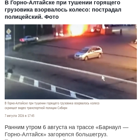
В Горно-Алтайске при тушении горящего
грузовика взорвалось колесо: пострадал
полицейский. Фото
В Горно-Алтайске при тушении горящего грузовика взорвалось колесо
скриншот видео транспортной полиции Сибири
7 августа 2026 в 17:45
Ранним утром 6 августа на трассе «Барнаул —
Горно-Алтайск» загорелся большегруз.