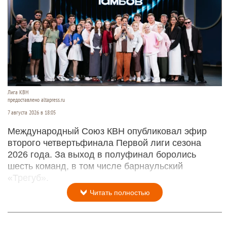
Лига КВН
предоставлено altapress.ru
7 августа 2026 в 18:05
Международный Союз КВН опубликовал эфир
второго четвертьфинала Первой лиги сезона
2026 года. За выход в полуфинал боролись
шесть команд, в том числе барнаульский
«Трегуб».
Читать полностью