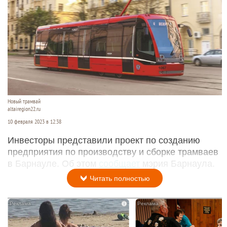
Новый трамвай
altairegion22.ru
10 февраля 2023 в 12:38
Инвесторы представили проект по созданию
предприятия по производству и сборке трамваев
в Барнауле. Об этом
сообщает
мэрия Барнаула.
Читать полностью
i