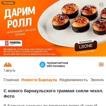
Реклама
To
F7
7 августа
Главная
Новости Барнаула
Недвижимость
Эконом
С нового барнаульского трамвая сняли чехол.
Фото
В Барнаул наконец-то привезли первый новый