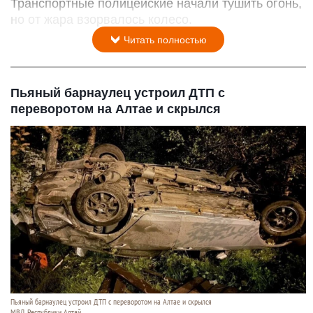
Транспортные полицейские начали тушить огонь,
но от жара взорвалось колесо.
Читать полностью
Пьяный барнаулец устроил ДТП с
переворотом на Алтае и скрылся
Пьяный барнаулец устроил ДТП с переворотом на Алтае и скрылся
МВД Республики Алтай