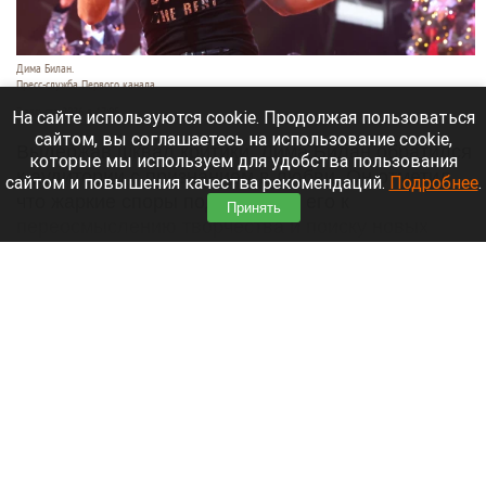
Дима Билан.
Пресс-служба Первого канала.
7 августа 2026 в 17:05
На сайте используются cookie. Продолжая пользоваться
сайтом, вы соглашаетесь на использование cookie,
Выдержав шквал критики, Дима Билан обратился
которые мы используем для удобства пользования
к аудитории с признанием в любви. Он отметил,
сайтом и повышения качества рекомендаций.
Подробнее
.
что жаркие споры подтолкнули его к
Принять
переосмыслению творчества и поиску новых
смыслов, горизонтов и внутренних глубин.
Читать полностью
«Домашние супчики»: как алтайские
волонтеры объединяют детей и взрослых
ради общей цели