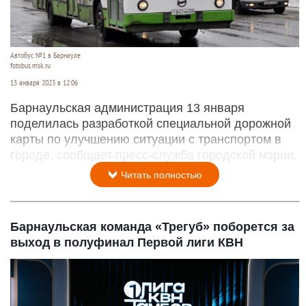
Автобус №1 в Барнауле
fotobus.msk.ru
13 января 2023 в 12:06
Барнаульская администрация 13 января
поделилась разработкой специальной дорожной
карты по улучшению ситуации с транспортом в
городе, сообщает пресс-служба городской мэрии.
Читать полностью
Барнаульская команда «Трегуб» поборется за
выход в полуфинал Первой лиги КВН