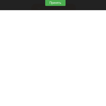
зной.
Принять
Читать полностью
Штукатурка с потолка едва не рухнула на
жительницу барнаульской многоэтажки.
Жалобы на УК
В барнаульской многоэтажке обвалилась штукатурка.
Скриншот видео