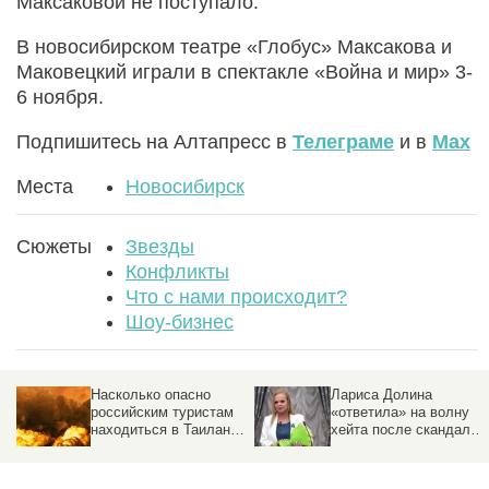
Максаковой не поступало.
В новосибирском театре «Глобус» Максакова и
Маковецкий играли в спектакле «Война и мир» 3-
6 ноября.
Подпишитесь на Алтапресс в
Телеграме
и в
Max
Места
Новосибирск
Сюжеты
Звезды
Конфликты
Что с нами происходит?
Шоу-бизнес
Лариса Долина
Концертный директор
«ответила» на волну
Киркорова
де
хейта после скандала
прокомментировал
с квартирой
драку с блогером