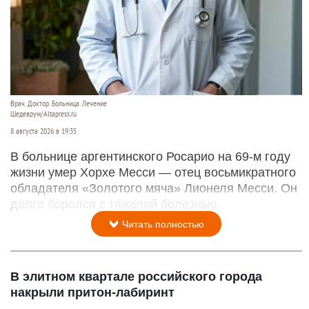
Врач. Доктор. Больница. Лечение
Шедеврум/Altapress.ru
8 августа 2026 в 19:35
В больнице аргентинского Росарио на 69-м году
жизни умер Хорхе Месси — отец восьмикратного
обладателя «Золотого мяча» Лионеля Месси. Он
долго боролся с тяжелой болезнью.
Читать полностью
В элитном квартале российского города
накрыли притон-лабиринт