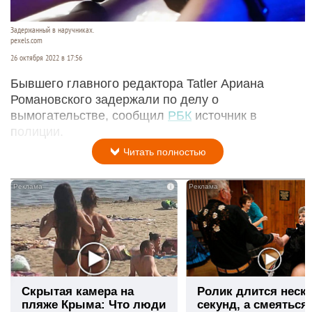
Задержанный в наручниках.
pexels.com
26 октября 2022 в 17:56
Бывшего главного редактора Tatler Ариана
Романовского задержали по делу о
вымогательстве, сообщил
РБК
источник в
полиции.
Читать полностью
i
Скрытая камера на
Ролик длится неск
пляже Крыма: Что люди
секунд, а смеяться