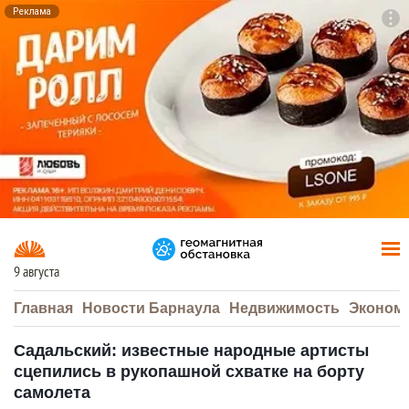
Реклама
To
F7
9 августа
Главная
Новости Барнаула
Недвижимость
Эконом
Садальский: известные народные артисты
сцепились в рукопашной схватке на борту
самолета