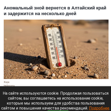
Аномальный зной вернется в Алтайский край
и задержится на несколько дней
Жара
Нейросети
8 августа 2026 в 18:05
На сайте используются cookie. Продолжая пользоваться
сайтом, вы соглашаетесь на использование cookie,
Синоптики предупреждают, что с 9 по 13 августа
которые мы используем для удобства пользования
Алтайский край местами накроет аномальный
сайтом и повышения качества рекомендаций.
Подробнее
.