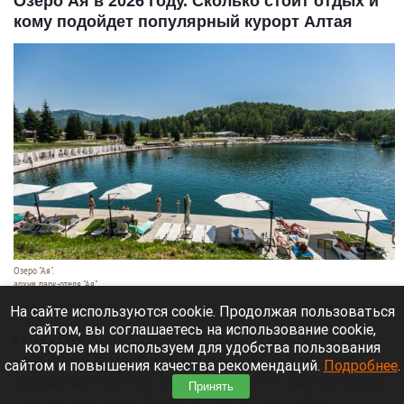
Озеро Ая в 2026 году. Сколько стоит отдых и
кому подойдет популярный курорт Алтая
Озеро "Ая".
архив парк-отеля "Ая"
10 августа 2026 в 07:55
На сайте используются cookie. Продолжая пользоваться
сайтом, вы соглашаетесь на использование cookie,
Озеро Ая давно стало одним из самых
которые мы используем для удобства пользования
узнаваемых мест отдыха на Алтае. Здесь нет
сайтом и повышения качества рекомендаций.
Подробнее
.
ощущения полной оторванности от цивилизации:
Принять
рядом работают турбазы, кафе, бассейны,