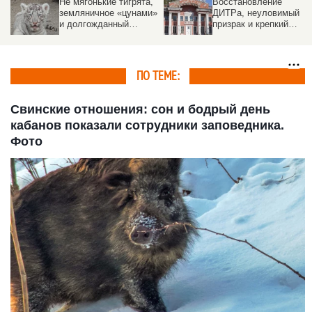
Не мягонькие тигрята,
Восстановление
земляничное «цунами»
ДИТРа, неуловимый
и долгожданный
призрак и крепкий
терминал. 9 хороших
Микробик. 9 хороших
новостей июня на
новостей июня на
Алтае
Алтае.
ПО ТЕМЕ:
Свинские отношения: сон и бодрый день
кабанов показали сотрудники заповедника.
Фото