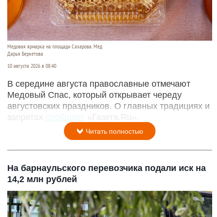
Медовая ярмарка на площади Сахарова. Мед
Дарья Беркетова
10 августа 2026 в 08:40
В середине августа православные отмечают
Медовый Спас, который открывает череду
августовских праздников. О главных традициях и
запретах
сообщает
«Газета.Ru».
Читать полностью
На барнаульского перевозчика подали иск на
14,2 млн рублей