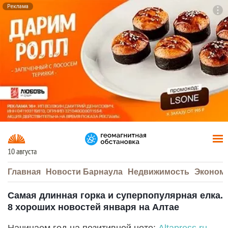
Реклама
To
F7
10 августа
Главная
Новости Барнаула
Недвижимость
Эконом
Самая длинная горка и суперпопулярная елка.
8 хороших новостей января на Алтае
Начинаем год на позитивной ноте:
Altapress.ru