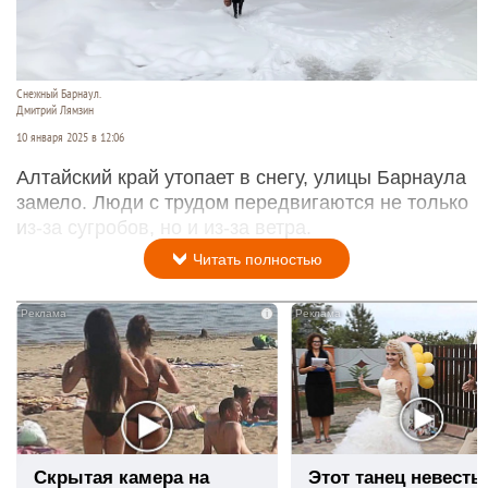
Снежный Барнаул.
Дмитрий Лямзин
10 января 2025 в 12:06
Алтайский край утопает в снегу, улицы Барнаула
замело. Люди с трудом передвигаются не только
из-за сугробов, но и из-за ветра.
Читать полностью
i
Скрытая камера на
Этот танец невесты