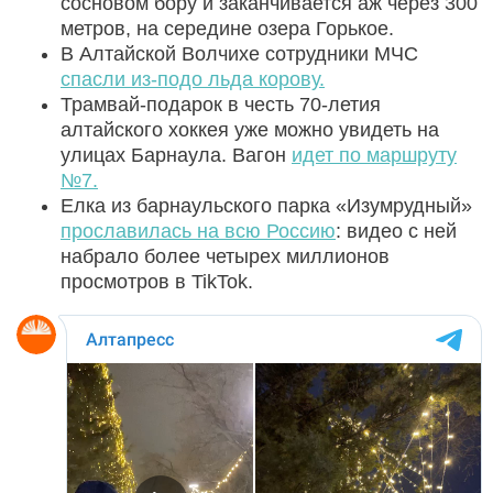
сосновом бору и заканчивается аж через 300
метров, на середине озера Горькое.
В Алтайской Волчихе сотрудники МЧС
спасли из-подо льда корову.
Трамвай-подарок в честь 70-летия
алтайского хоккея уже можно увидеть на
улицах Барнаула. Вагон
идет по маршруту
№7.
Елка из барнаульского парка «Изумрудный»
прославилась на всю Россию
: видео с ней
набрало более четырех миллионов
просмотров в TikTok.