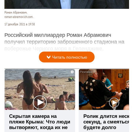
Роман Абрамович.
roman-abramovich.com.
17 декабря 2021 в 19:38
Российский миллиардер Роман Абрамович
получил территорию заброшенного стадиона на
побережье Черного моря в Геленджике.
Читать полностью
i
Скрытая камера на
Ролик длится неск
пляже Крыма: Что люди
секунд, а смеяться
вытворяют, когда их не
будете долго