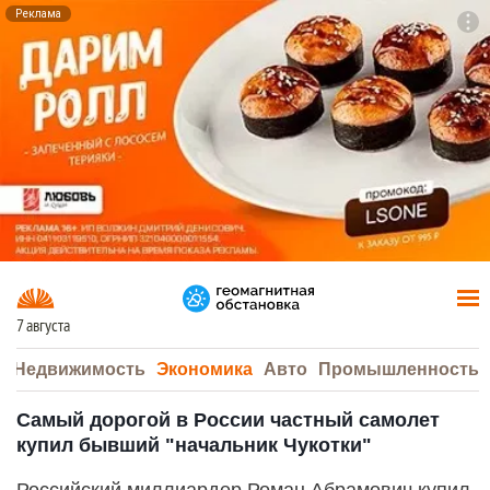
Реклама
To
F7
7 августа
а
Недвижимость
Экономика
Авто
Промышленность
Самый дорогой в России частный самолет
купил бывший "начальник Чукотки"
Российский миллиардер Роман Абрамович купил