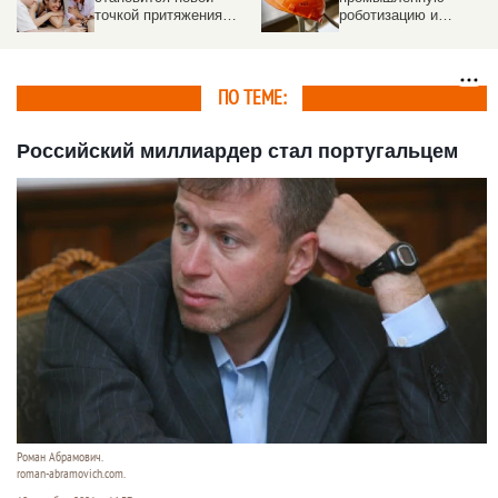
точкой притяжения
роботизацию и
креативного бизнеса
масштабирование ИИ в
экономике России
ПО ТЕМЕ:
Российский миллиардер стал португальцем
Роман Абрамович.
roman-abramovich.com.