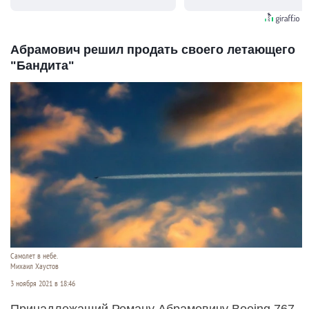
видят...
Абрамович решил продать своего летающего
"Бандита"
Самолет в небе.
Михаил Хаустов
3 ноября 2021 в 18:46
Принадлежащий Роману Абрамовичу Boeing 767-