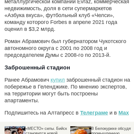
металлургической компании Evraz, коммерческая
недвижимость, доля в сети супермаркетов
«Азбука вкуса», футбольный клуб «Челси»,
команду которого Forbes в апреле 2021 года
оценил в $3,2 млрд.
Роман Абрамович был губернатором Чукотского
автономного округа с 2001 по 2008 год и
председателем Думы с 2008-го по 2013-й.
Заброшенный стадион
Ранее Абрамович
купил
заброшенный стадион на
побережье в Геленджике. По мнению экспертов,
на территории могут быть построены
апартаменты.
Подпишитесь на Алтапресс в
Телеграме
и в
Max
«МЕСТО» силы. Бийск
В Белокурихе обсудят
становится новой
промышленную