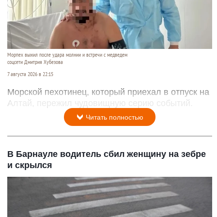
Морпех выжил после удара молнии и встречи с медведем
соцсети Дмитрия Хубезова
7 августа 2026 в 22:15
Морской пехотинец, который приехал в отпуск на
Алтай, пережил чудовищную серию событий.
Читать полностью
В Барнауле водитель сбил женщину на зебре
и скрылся