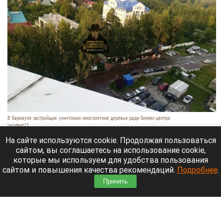
В Барнауле застройщик уничтожил многолетние деревья ради бизнес-центра
incident22
7 августа 2026 в 19:35
На сайте используются cookie. Продолжая пользоваться
сайтом, вы соглашаетесь на использование cookie,
Жители Барнаула возмущены вырубкой
которые мы используем для удобства пользования
деревьев на Змеиногорском тракте, 104 п/5.
сайтом и повышения качества рекомендаций.
Подробнее
.
Застройщик, который строит рядом бизнес-центр,
Принять
спилил практически все насаждения, в том числе
многолетние березы и сосны.
Читать полностью