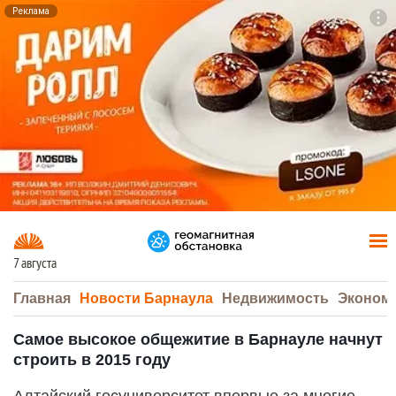
Реклама
To
F7
7 августа
Главная
Новости Барнаула
Недвижимость
Эконом
Самое высокое общежитие в Барнауле начнут
строить в 2015 году
Алтайский госуниверситет впервые за многие