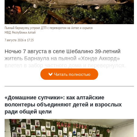
Пьяный барнаулец устроил ДТП с переворотом на Алтае и скрылся
МВД Республики Алтай
7 августа 2026 в 17:25
Ночью 7 августа в селе Шебалино 39-летний
житель Барнаула на пьяной «Хонде Аккорд»
влетел в забор частного дома и перевернулся.
Читать полностью
«Домашние супчики»: как алтайские
волонтеры объединяют детей и взрослых
ради общей цели