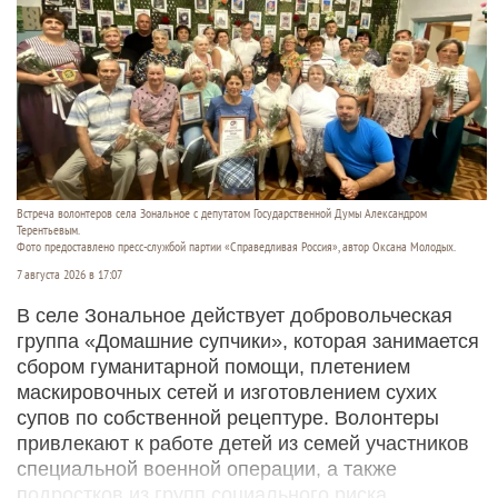
Встреча волонтеров села Зональное с депутатом Государственной Думы Александром
Терентьевым.
Фото предоставлено пресс-службой партии «Справедливая Россия», автор Оксана Молодых.
7 августа 2026 в 17:07
В селе Зональное действует добровольческая
группа «Домашние супчики», которая занимается
сбором гуманитарной помощи, плетением
маскировочных сетей и изготовлением сухих
супов по собственной рецептуре. Волонтеры
привлекают к работе детей из семей участников
специальной военной операции, а также
подростков из групп социального риска.