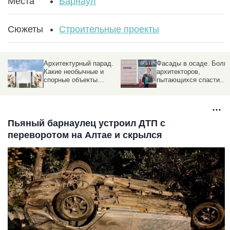
Места
Барнаул
Сюжеты
Строительные проекты
Архитектурный парад.
Фасады в осаде. Боли
Какие необычные и
архитекторов,
спорные объекты
пытающихся спасти
построят в Барнауле
здания от рекламного
хаоса
Пьяный барнаулец устроил ДТП с
переворотом на Алтае и скрылся