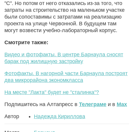
"С". Но потом от него отказались из-за того, что
затраты на строительство на маленьком участке
были сопоставимы с затратами на реализацию
проекта на улице Червонной. В будущем там
могут возвести учебно-лабораторный корпус.
Смотрите также:
Видео и фотофакты. В центре Барнаула сносят
барак под жилищную застройку
Фотофакты. В нагорной части Барнаула построят
два микрорайона экономкласса
На месте "Лакта" будет не "сталинка"?
Подпишитесь на Алтапресс в
Телеграме
и в
Max
Автор
Надежда Кириллова