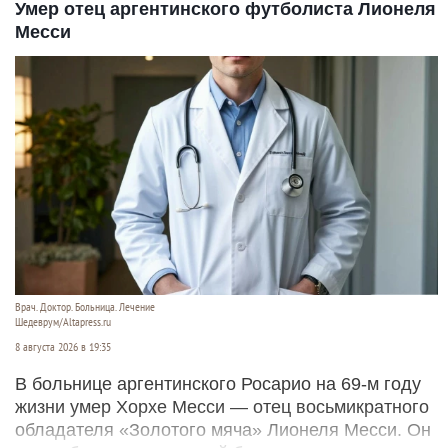
Умер отец аргентинского футболиста Лионеля
Месси
Врач. Доктор. Больница. Лечение
Шедеврум/Altapress.ru
8 августа 2026 в 19:35
В больнице аргентинского Росарио на 69-м году
жизни умер Хорхе Месси — отец восьмикратного
обладателя «Золотого мяча» Лионеля Месси. Он