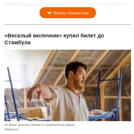
облил машины самогоном,
сообщает
orengrad.ru.
Читать полностью
«Веселый молочник» купил билет до
Стамбула
На ферме Джастаса Уолкера в Солонешенском районе.
Altapress.ru