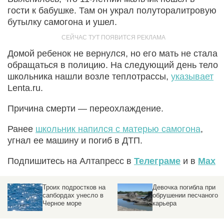
гости к бабушке. Там он украл полуторалитровую
бутылку самогона и ушел.
Домой ребенок не вернулся, но его мать не стала
обращаться в полицию. На следующий день тело
школьника нашли возле теплотрассы,
указывает
Lenta.ru.
Причина смерти — переохлаждение.
Ранее
школьник напился с матерью самогона
,
угнал ее машину и погиб в ДТП.
Подпишитесь на Алтапресс в
Телеграме
и в
Max
Троих подростков на
Девочка погибла при
сапбордах унесло в
обрушении песчаного
Черное море
карьера