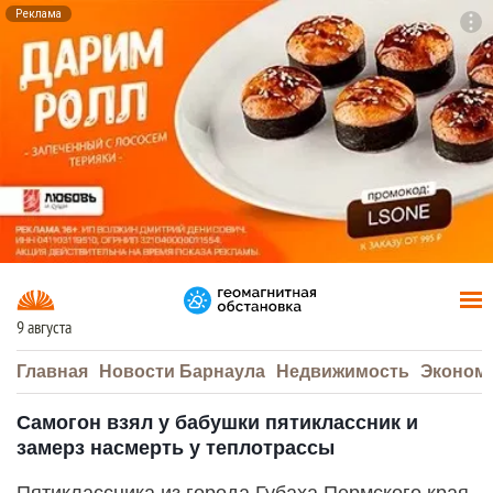
Реклама
To
F7
9 августа
Главная
Новости Барнаула
Недвижимость
Эконом
Самогон взял у бабушки пятиклассник и
замерз насмерть у теплотрассы
Пятиклассника из города Губаха Пермского края