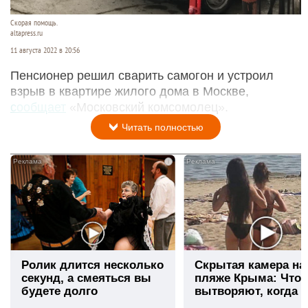
Скорая помощь.
altapress.ru
11 августа 2022 в 20:56
Пенсионер решил сварить самогон и устроил
взрыв в квартире жилого дома в Москве,
сообщает
«Московский комсомолец».
Читать полностью
i
Ролик длится несколько
Скрытая камера на
секунд, а смеяться вы
пляже Крыма: Что
будете долго
вытворяют, когда и
видят...