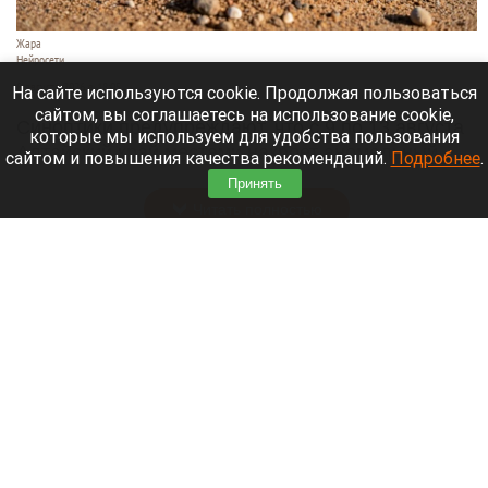
Жара
Нейросети
8 августа 2026 в 18:05
На сайте используются cookie. Продолжая пользоваться
сайтом, вы соглашаетесь на использование cookie,
Синоптики предупреждают, что с 9 по 13 августа
которые мы используем для удобства пользования
Алтайский край местами накроет аномальный
сайтом и повышения качества рекомендаций.
Подробнее
.
зной.
Принять
Читать полностью
Штукатурка с потолка едва не рухнула на
жительницу барнаульской многоэтажки.
Жалобы на УК