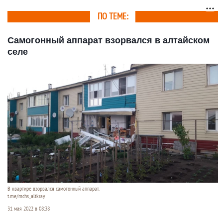
ПО ТЕМЕ:
Самогонный аппарат взорвался в алтайском
селе
В квартире взорвался самогонный аппарат.
t.me/mchs_altkray
31 мая 2022 в 08:38