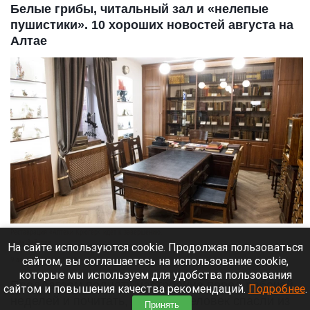
Белые грибы, читальный зал и «нелепые
пушистики». 10 хороших новостей августа на
Алтае
Реставрация «Аптеки Крюгер» идет к завершению.
Анна Зайкова
На сайте используются cookie. Продолжая пользоваться
сайтом, вы соглашаетесь на использование cookie,
9 августа 2026 в 12:00
которые мы используем для удобства пользования
Предлагаем поднять настроение перед рабочей
сайтом и повышения качества рекомендаций.
Подробнее
.
неделей и почитать, как двух человек спасли из
Принять