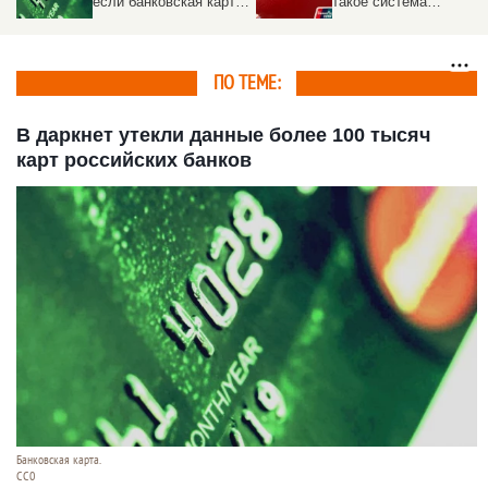
если банковская карта
такое система
попала в стоп-лист, и
UnionPay и какие банки
как ее
ее принимают
«разблокировать»
ПО ТЕМЕ:
В даркнет утекли данные более 100 тысяч
карт российских банков
Банковская карта.
СС0