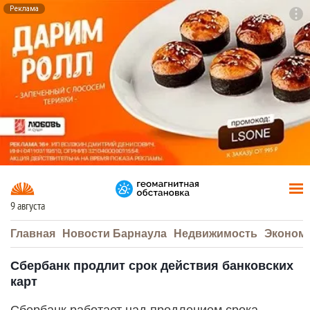
Реклама
To
F7
9 августа
Главная
Новости Барнаула
Недвижимость
Эконом
Сбербанк продлит срок действия банковских
карт
Сбербанк работает над продлением срока