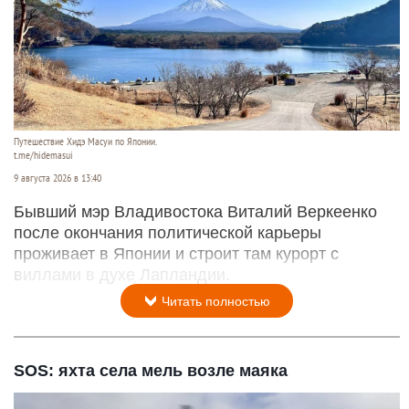
Путешествие Хидэ Масуи по Японии.
t.me/hidemasui
9 августа 2026 в 13:40
Бывший мэр Владивостока Виталий Веркеенко
после окончания политической карьеры
проживает в Японии и строит там курорт с
виллами в духе Лапландии.
Читать полностью
SOS: яхта села мель возле маяка