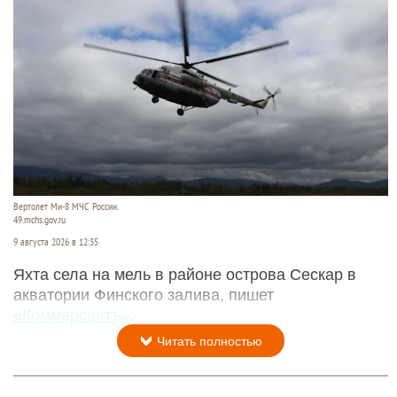
Вертолет Ми-8 МЧС России.
49.mchs.gov.ru
9 августа 2026 в 12:35
Яхта села на мель в районе острова Сескар в
акватории Финского залива, пишет
«Коммерсантъ»
.
Читать полностью