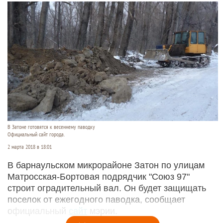
В Затоне готовятся к весеннему паводку
Официальный сайт города.
2 марта 2018 в 18:01
В барнаульском микрорайоне Затон по улицам
Матросская-Бортовая подрядчик "Союз 97"
строит оградительный вал. Он будет защищать
поселок от ежегодного паводка, сообщает
официальный
сайт
мэрии.