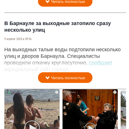
Читать полностью
В Барнауле за выходные затопило сразу
несколько улиц
9 апреля 2018 в 09:56
На выходных талые воды подтопили несколько
улиц и дворов Барнаула. Специалисты
проводили откачку круглосуточно,
сообщает
официальный сайт города.
Читать полностью
i
i