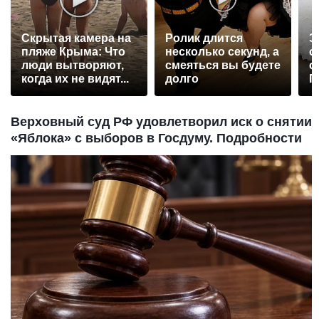
Скрытая камера на
Ролик длится
Э
пляже Крыма: Что
несколько секунд, а
о
люди вытворяют,
смеяться вы будете
с
когда их не видят...
долго
П
р
Верховный суд РФ удовлетворил иск о снятии
«Яблока» с выборов в Госдуму. Подробности