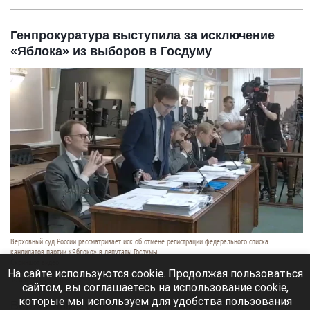
Генпрокуратура выступила за исключение
«Яблока» из выборов в Госдуму
Верховный суд России рассматривает иск об отмене регистрации федерального списка
кандидатов партии «Яблоко» в депутаты Госдумы.
Скриншот видео
На сайте используются cookie. Продолжая пользоваться
10 августа 2026 в 22:25
сайтом, вы соглашаетесь на использование cookie,
которые мы используем для удобства пользования
Верховный суд РФ рассматривает иск партии