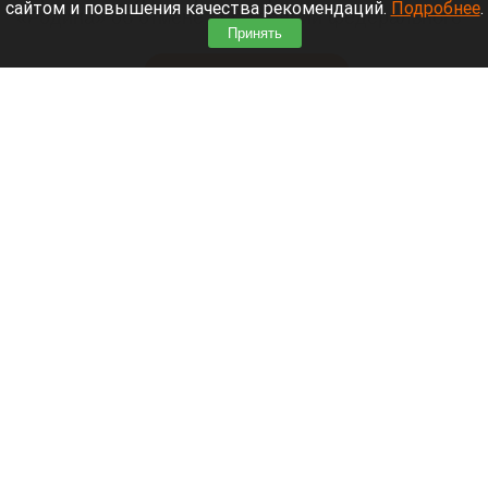
сайтом и повышения качества рекомендаций.
Подробнее
.
«Родина» об отмене регистрации федерального
Принять
списка «Яблока» на выборах в Госдуму (ГД).
Читать полностью
Признаки иностранного финансирования
выявил ЦИК у партии «Яблоко»
Верховный суд России рассматривает иск об отмене регистрации федерального списка