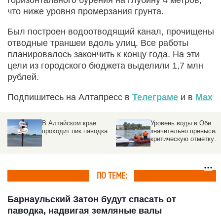
что ниже уровня промерзания грунта.
Был построен водоотводящий канал, прочищены
отводные траншеи вдоль улиц. Все работы
планировалось закончить к концу года. На эти
цели из городского бюджета выделили 1,7 млн
рублей.
Подпишитесь на Алтапресс в
Телеграме
и в
Max
Уровень воды в Оби
Обь у Барнаула
значительно превысил
преодолела
критическую отметку:
критический уровень:
что происходит в
что происходит на
Затоне
Речном вокзале
ПО ТЕМЕ:
Барнаульский Затон будут спасать от
паводка, надвигая земляные валы