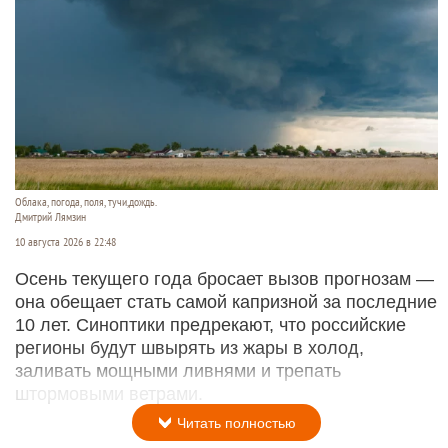
Облака, погода, поля, тучи,дождь.
Дмитрий Лямзин
10 августа 2026 в 22:48
Осень текущего года бросает вызов прогнозам —
она обещает стать самой капризной за последние
10 лет. Синоптики предрекают, что российские
регионы будут швырять из жары в холод,
заливать мощными ливнями и трепать
штормовыми ветрами.
Читать полностью