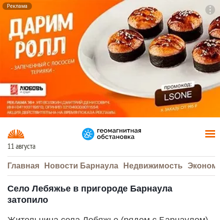
Реклама
To
F7
11 августа
Главная
Новости Барнаула
Недвижимость
Эконом
Село Лебяжье в пригороде Барнаула
затопило
Жительница села Лебяжье (рядом с Барнаулом)