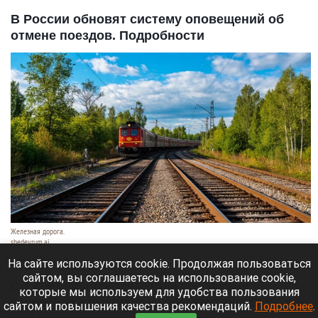
В России обновят систему оповещений об
отмене поездов. Подробности
Железная дорога.
shedevrum.ai
7 августа 2026 в 16:05
На сайте используются cookie. Продолжая пользоваться
сайтом, вы соглашаетесь на использование cookie,
С 1 сентября текущего года российские
которые мы используем для удобства пользования
перевозчики перейдут на обязательное SMS- и e-
сайтом и повышения качества рекомендаций.
Подробнее
.