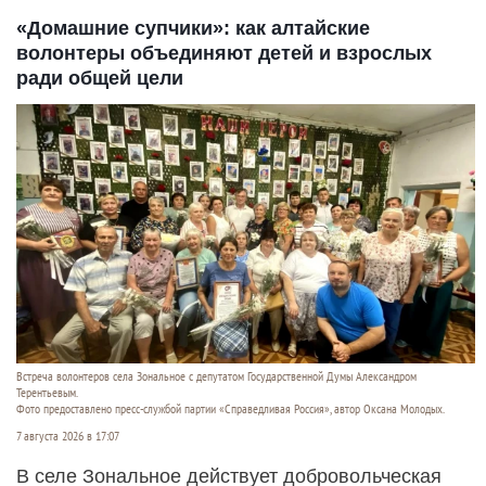
«Домашние супчики»: как алтайские
волонтеры объединяют детей и взрослых
ради общей цели
Встреча волонтеров села Зональное с депутатом Государственной Думы Александром
Терентьевым.
Фото предоставлено пресс-службой партии «Справедливая Россия», автор Оксана Молодых.
7 августа 2026 в 17:07
В селе Зональное действует добровольческая