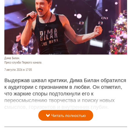
Дима Билан.
Пресс-служба Первого канала.
7 августа 2026 в 17:05
Выдержав шквал критики, Дима Билан обратился
к аудитории с признанием в любви. Он отметил,
что жаркие споры подтолкнули его к
переосмыслению творчества и поиску новых
смыслов, горизонтов и внутренних глубин.
Читать полностью