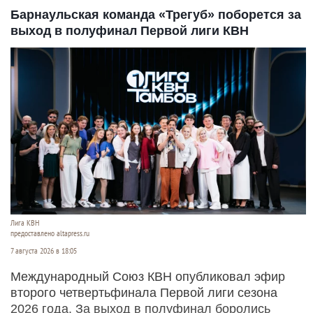
Барнаульская команда «Трегуб» поборется за
выход в полуфинал Первой лиги КВН
Лига КВН
предоставлено altapress.ru
7 августа 2026 в 18:05
Международный Союз КВН опубликовал эфир
второго четвертьфинала Первой лиги сезона
2026 года. За выход в полуфинал боролись