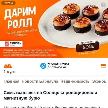
Реклама
To
F7
7 августа
Главная
Новости Барнаула
Недвижимость
Эконом
Семь вспышек на Солнце спровоцировали
магнитную бурю
Магнитная буря 29 сентября совсем неопасная.