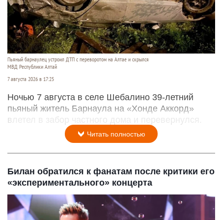
Пьяный барнаулец устроил ДТП с переворотом на Алтае и скрылся
МВД Республики Алтай
7 августа 2026 в 17:25
Ночью 7 августа в селе Шебалино 39-летний
пьяный житель Барнаула на «Хонде Аккорд»
влетел в забор частного дома и перевернулся.
Читать полностью
Билан обратился к фанатам после критики его
«экспериментального» концерта