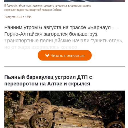
В Горно-Алтайске при тушении горящего грузовика взорвалось колесо
скриншот видео транспортной полиции Сибири
7 августа 2026 в 17:45
Ранним утром 6 августа на трассе «Барнаул —
Горно-Алтайск» загорелся большегруз.
Транспортные полицейские начали тушить огонь,
но от жара взорвалось колесо.
Читать полностью
Пьяный барнаулец устроил ДТП с
переворотом на Алтае и скрылся