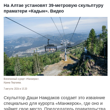
На Алтае установят 39-метровую скульптуру
праматери «Кадын». Видео
Всесезонный курорт «Манжерок».
Ирина Пергаева.
7 августа 2026 в 15:20
Скульптор Даши Намдаков создает это изваяние
специально для курорта «Манжерок», где оно и
займет свое место. Председатель правительства