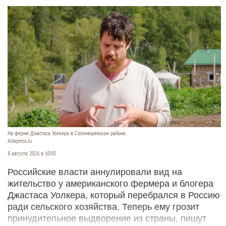
На ферме Джастаса Уолкера в Солонешенском районе.
Altapress.ru
8 августа 2026 в 10:05
Российские власти аннулировали вид на
жительство у американского фермера и блогера
Джастаса Уолкера, который перебрался в Россию
ради сельского хозяйства. Теперь ему грозит
принудительное выдворение из страны, пишут