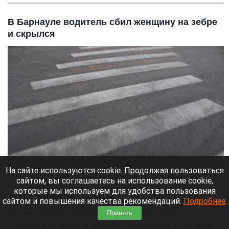
В Барнауле водитель сбил женщину на зебре
и скрылся
На сайте используются cookie. Продолжая пользоваться
Пешеходный переход, зебра.
сайтом, вы соглашаетесь на использование cookie,
altapress.ru
которые мы используем для удобства пользования
7 августа 2026 в 21:55
сайтом и повышения качества рекомендаций.
Подробнее
.
Принять
На пешеходном переходе от остановки
«Волгоградская» в сторону «Чижика» 7 августа