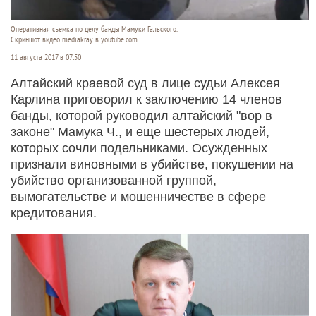
Оперативная съемка по делу банды Мамуки Гальского.
Скриншот видео mediakray в youtube.com
11 августа 2017 в 07:50
Алтайский краевой суд в лице судьи Алексея
Карлина приговорил к заключению 14 членов
банды, которой руководил алтайский "вор в
законе" Мамука Ч., и еще шестерых людей,
которых сочли подельниками. Осужденных
признали виновными в убийстве, покушении на
убийство организованной группой,
вымогательстве и мошенничестве в сфере
кредитования.