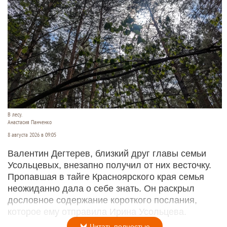
В лесу.
Анастасия Панченко
8 августа 2026 в 09:05
Валентин Дегтерев, близкий друг главы семьи
Усольцевых, внезапно получил от них весточку.
Пропавшая в тайге Красноярского края семья
неожиданно дала о себе знать. Он раскрыл
дословное содержание короткого послания,
которое ему отправила Ирина Усольцева.
Читать полностью