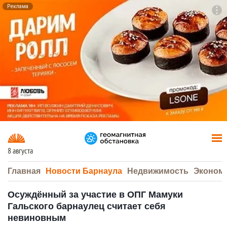
Реклама
To
F7
8 августа
Главная
Новости Барнаула
Недвижимость
Эконом
Осуждённый за участие в ОПГ Мамуки
Гальского барнаулец считает себя
невиновным