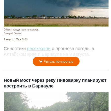
Облака, погода, поля, тучи,дождь.
Дмитрий Лямзин
8 августа 2026 в 08:05
Синоптики
рассказали
о прогнозе погоды в
Алтайском крае и Барнауле на 8 августа.
Читать полностью
Новый мост через реку Пивоварку планируют
построить в Барнауле