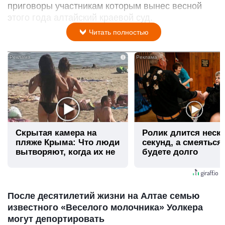
приговоры участникам которым вынес весной
этого года алтайский краевой суд.
Читать полностью
i
Скрытая камера на
Ролик длится неск
пляже Крыма: Что люди
секунд, а смеяться
вытворяют, когда их не
будете долго
видят...
После десятилетий жизни на Алтае семью
известного «Веселого молочника» Уолкера
могут депортировать