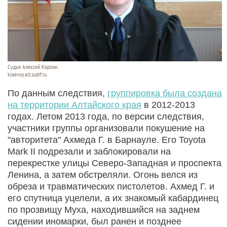
Судья Алексей Карлин.
kraevoy.alt.sudrf.ru
По данным следствия,
группировка была создана
на территории Алтайского края
в 2012-2013
годах. Летом 2013 года, по версии следствия,
участники группы организовали покушение на
"авторитета" Ахмеда Г. в Барнауле. Его Toyota
Mark II подрезали и заблокировали на
перекрестке улицы Северо-Западная и проспекта
Ленина, а затем обстреляли. Огонь велся из
обреза и травматических пистолетов. Ахмед Г. и
его спутница уцелели, а их знакомый кабардинец
по прозвищу Муха, находившийся на заднем
сидении иномарки, был ранен и позднее