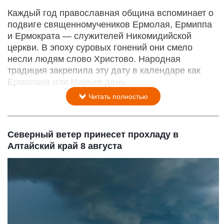
Каждый год православная община вспоминает о
подвиге священномучеников Ермолая, Ермиппа
и Ермократа — служителей Никомидийской
церкви. В эпоху суровых гонений они смело
несли людям слово Христово. Народная
традиция закрепила эту дату в календаре как
Ермолаев или Марьев день.
Читать полностью
Северный ветер принесет прохладу в
Алтайский край 8 августа