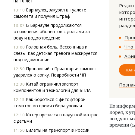
на 10 лет
Редакц
Барнаулец закурил в туалете
13:10
которо
самолета и получил штраф
интере
В Барнауле продолжаются
раздел
13:07
отключения абонентов с долгами за
Прог
воду и водоотведение
Что 
Головная боль, бессонница и
13:00
Архи
слезы. Как детская тревога маскируется
Афиш
зем
под недомогание
пли
Пропавший в Приангарье самолет
12:50
ста
НАП
ударился о сопку. Подробности ЧП
СТР
Китай ограничил экспорт
12:30
Позна
компонентов и технологий для БПЛА
Как бороться с фитофторой
12:15
томатов во время сбора урожая
По информ
Корея, к у
Катер врезался в надувной матрас
12:10
воздушных 
с детьми
времени (1
Билеты на транспорт в России
11:50