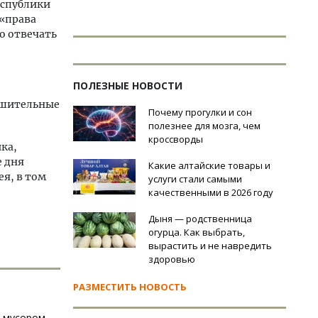
еспублики
 «права
о отвечать
ПОЛЕЗНЫЕ НОВОСТИ
решительные
Почему прогулки и сон
полезнее для мозга, чем
кроссворды
ка,
е дня
Какие алтайские товары и
я, в том
услуги стали самыми
качественными в 2026 году
Дыня — родственница
огурца. Как выбрать,
вырастить и не навредить
здоровью
РАЗМЕСТИТЬ НОВОСТЬ
и мусором