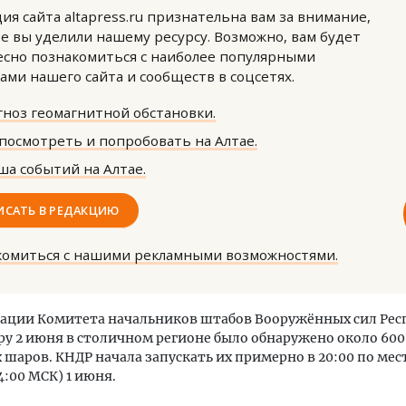
ия сайта altapress.ru признательна вам за внимание,
е вы уделили нашему ресурсу. Возможно, вам будет
сно познакомиться с наиболее популярными
ами нашего сайта и сообществ в соцсетях.
ноз геомагнитной обстановки.
посмотреть и попробовать на Алтае.
тектурный код начинается с
Смелость архитектурных 
а событий на Алтае.
ли. Мощение крупноформатными
Генеральный директор к
тами становится новым
ЗИАС — об эстетике горо
ндартом благоустройства
трендах в фасадах и разв
ИСАТЬ В РЕДАКЦИЮ
ОИТЕЛЬСТВО
СТРОИТЕЛЬСТВО
комиться с нашими рекламными возможностями.
ации Комитета начальников штабов Вооружённых сил Рес
тру 2 июня в столичном регионе было обнаружено около 600
шаров. КНДР начала запускать их примерно в 20:00 по ме
4:00 МСК) 1 июня.