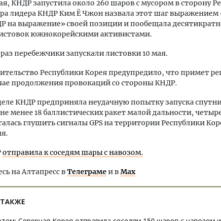
мая, КНДР запустила около 260 шаров с мусором в сторону Р
тра лидера КНДР Ким Ё Чжон назвала этот шаг выражением
Р на выражение» своей позиции и пообещала десятикратн
 листовок южнокорейскими активистами.
раз перебежчики запускали листовки 10 мая.
вительство Республики Корея предупредило, что примет 
чае продолжения провокаций со стороны КНДР.
деле КНДР предприняла неудачную попытку запуска спутни
не менее 18 баллистических ракет малой дальности, четыр
алась глушить сигналы GPS на территории Республики Коре
ня.
Р
отправила к соседям шары с навозом.
ь на Алтапресс в
Телеграме
и в
Max
 ТАКЖЕ
етом: Северная Корея отправила соседям 150 шаров с навозом 