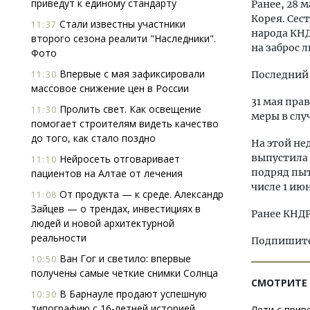
приведут к единому стандарту
Ранее, 28 
Корея. Сес
Стали известны участники
11:37
народа КНД
второго сезона реалити "Наследники".
на заброс
Фото
Впервые с мая зафиксировали
11:30
Последний 
массовое снижение цен в России
31 мая пра
Пролить свет. Как освещение
11:30
меры в слу
помогает строи­телям видеть качество
до того, как стало поздно
На этой не
выпустила 
Нейросеть отговаривает
11:10
подряд пыт
пациентов на Алтае от лечения
числе 1 ию
От продукта — к среде. Александр
11:08
Зайцев — о трендах, инвестициях в
Ранее КНД
людей и новой архитектурной
реальности
Подпишитес
Ван Гог и светило: впервые
10:50
получены самые четкие снимки Солнца
СМОТРИТЕ
В Барнауле продают успешную
10:30
типографию с 16-летней историей
Лети с прив