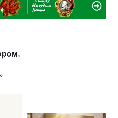
ором.
ию