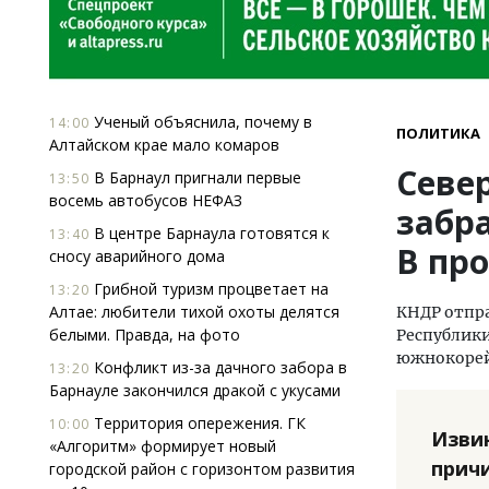
Ученый объяснила, почему в
14:00
ПОЛИТИКА
Алтайском крае мало комаров
Севе
В Барнаул пригнали первые
13:50
восемь автобусов НЕФАЗ
забр
В центре Барнаула готовятся к
13:40
В пр
сносу аварийного дома
Грибной туризм процветает на
13:20
Алтае: любители тихой охоты делятся
КНДР отпра
белыми. Правда, на фото
Республики
южнокорей
Конфликт из-за дачного забора в
13:20
Барнауле закончился дракой с укусами
Территория опережения. ГК
10:00
Изви
«Алгоритм» формирует новый
прич
городской район с горизонтом развития