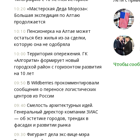
«Мастерская Деда Мороза»:
10:20
Большая экспедиция по Алтаю
продолжается
Пенсионерка на Алтае может
10:10
остаться без жилья из-за сделки,
которую она не одобряла
Территория опережения. ГК
10:00
«Алгоритм» формирует новый
Чтобы сооб
городской район с горизонтом развития
на 10 лет
В Wildberries прокомментировали
09:50
сообщения о переносе логистических
центров из России
Смелость архитектурных идей.
09:40
Генеральный директор компании ЗИАС
— об эстетике городов, трендах в
фасадах и развитии рынка
Фигурант дела экс-вице-мэра
09:30