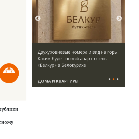
идей.
Двухуровневые номера и вид на горы.
Арх
омпании
Каким будет новый апарт-отель
зем
дов,
«Белкур» в Белокурихе
пли
итии рынка
ста
ДОМА И КВАРТИРЫ
СТ
публики
стному