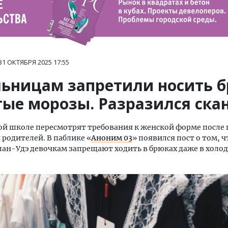
31 ОКТЯБРЯ 2025
17:55
ьницам запретили носить 
тые морозы. Разразился ска
ой школе пересмотрят требования к женской форме после
родителей. В паблике «
Аноним 03
» появился пост о том, 
Улан-Удэ девочкам запрещают ходить в брюках даже в холо