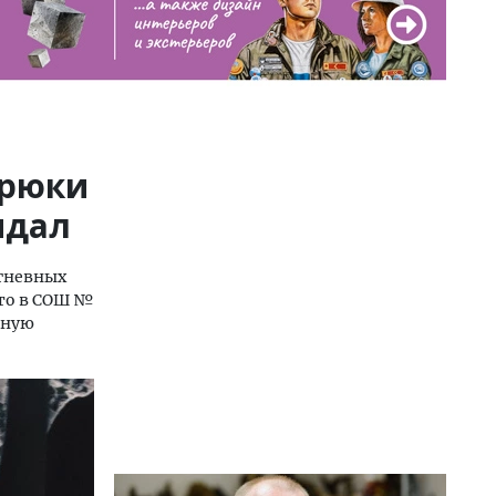
брюки
ндал
 гневных
что в СОШ №
дную