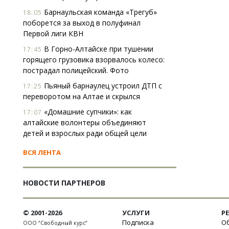
Барнаульская команда «Трегуб»
18:05
поборется за выход в полуфинал
Первой лиги КВН
В Горно-Алтайске при тушении
17:45
горящего грузовика взорвалось колесо:
пострадал полицейский. Фото
Пьяный барнаулец устроил ДТП с
17:25
переворотом на Алтае и скрылся
«Домашние супчики»: как
17:07
алтайские волонтеры объединяют
детей и взрослых ради общей цели
ВСЯ ЛЕНТА
НОВОСТИ ПАРТНЕРОВ
© 2001-2026
УСЛУГИ
Р
Подписка
Об
ООО “Свободный курс”