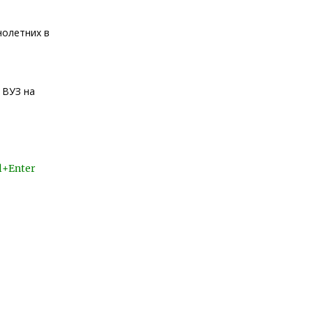
нолетних в
 ВУЗ на
l+Enter