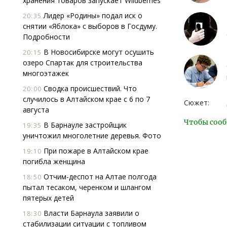
хранения товаров запускает Wildberries
Лидер «Родины» подал иск о
20:35
снятии «Яблока» с выборов в Госдуму.
Подробности
В Новосибирске могут осушить
20:15
озеро Спартак для строительства
многоэтажек
Сводка происшествий. Что
20:00
случилось в Алтайском крае с 6 по 7
Сюжет:
августа
Чтобы сооб
В Барнауле застройщик
19:35
уничтожил многолетние деревья. Фото
При пожаре в Алтайском крае
19:10
погибла женщина
Отчим-деспот на Алтае полгода
18:50
пытал тесаком, черенком и шлангом
пятерых детей
Власти Барнаула заявили о
18:30
стабилизации ситуации с топливом