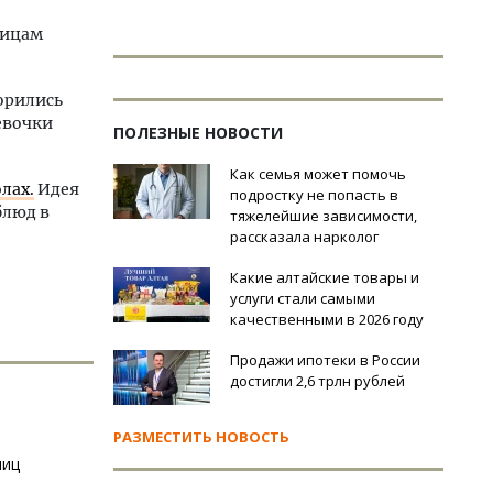
ницам
орились
девочки
ПОЛЕЗНЫЕ НОВОСТИ
Как семья может помочь
лах.
Идея
подростку не попасть в
блюд в
тяжелейшие зависимости,
рассказала нарколог
Какие алтайские товары и
услуги стали самыми
качественными в 2026 году
Продажи ипотеки в России
достигли 2,6 трлн рублей
РАЗМЕСТИТЬ НОВОСТЬ
ниц