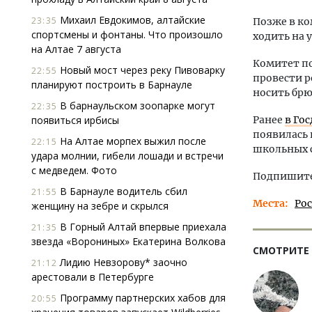
Михаил Евдокимов, алтайские
23:35
Позже в ко
спортсмены и фонтаны. Что произошло
ходить на 
на Алтае 7 августа
Комитет п
Новый мост через реку Пивоварку
22:55
провести р
планируют построить в Барнауле
носить брю
В барнаульском зоопарке могут
22:35
появиться ирбисы
Ранее
в Го
появилась 
На Алтае морпех выжил после
22:15
школьных 
удара молнии, гибели лошади и встречи
с медведем. Фото
Подпишитес
В Барнауле водитель сбил
21:55
Места
Ро
женщину на зебре и скрылся
В Горный Алтай впервые приехала
21:35
звезда «Ворониных» Екатерина Волкова
СМОТРИТЕ
Лидию Невзорову* заочно
21:12
арестовали в Петербурге
Программу партнерских хабов для
20:55