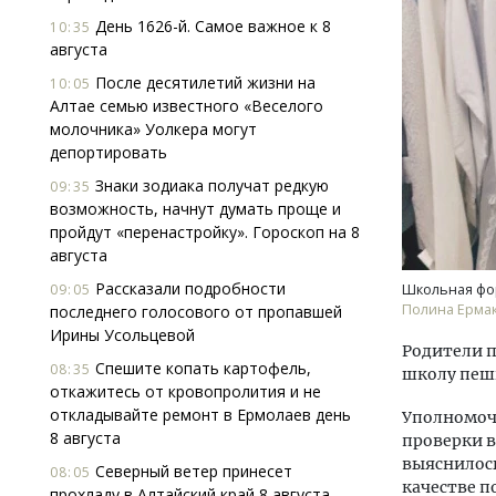
День 1626-й. Самое важное к 8
10:35
августа
После десятилетий жизни на
10:05
Алтае семью известного «Веселого
молочника» Уолкера могут
депортировать
Знаки зодиака получат редкую
Архи
09:35
возможность, начнут думать проще и
зем
пройдут «перенастройку». Гороскоп на 8
пли
августа
ста
Рассказали подробности
СТР
09:05
Школьная фо
Полина Ерма
последнего голосового от пропавшей
Ирины Усольцевой
Родители п
Спешите копать картофель,
08:35
школу пешк
откажитесь от кровопролития и не
откладывайте ремонт в Ермолаев день
Уполномоч
8 августа
проверки в
выяснилось
Северный ветер принесет
08:05
качестве 
прохладу в Алтайский край 8 августа