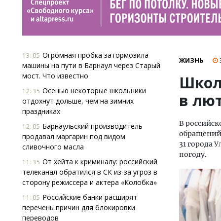
Огромная пробка затормозила
13:05
ЖИЗНЬ
машины на пути в Барнаул через Старый
мост. Что известно
Школ
Осенью некоторые школьники
12:35
в лю
отдохнут дольше, чем на зимних
праздниках
В российск
Барнаульский производитель
12:05
обращений 
продавал маргарин под видом
31 города 
сливочного масла
погоду.
От хейта к криминалу: российский
11:35
телеканал обратился в СК из-за угроз в
сторону режиссера и актера «Колобка»
Российские банки расширят
11:05
перечень причин для блокировки
переводов