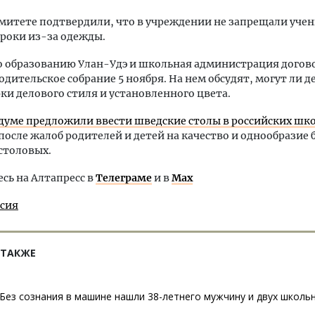
митете подтвердили, что в учреждении не запрещали уче
уроки из-за одежды.
о образованию Улан-Удэ и школьная администрация догов
одительское собрание 5 ноября. На нем обсудят, могут ли 
ки делового стиля и установленного цвета.
сдуме предложили ввести шведские столы в российских шко
после жалоб родителей и детей на качество и однообразие 
столовых.
ь на Алтапресс в
Телеграме
и в
Max
ссия
 ТАКЖЕ
Без сознания в машине нашли 38-летнего мужчину и двух школь