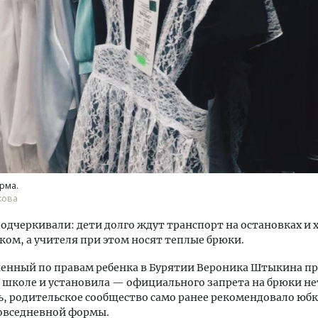
тектурный код начинается с
Смелость архитектурных 
ли. Мощение крупноформатными
Генеральный директор к
тами становится новым
ЗИАС — об эстетике горо
ндартом благоустройства
трендах в фасадах и разв
ОИТЕЛЬСТВО
СТРОИТЕЛЬСТВО
рма.
кова
одчеркивали: дети долго ждут транспорт на остановках и 
ом, а учителя при этом носят теплые брюки.
енный по правам ребенка в Бурятии Вероника Штыкина п
 школе и установила — официального запрета на брюки нет
, родительское сообщество само ранее рекомендовало юбк
повседневной формы.