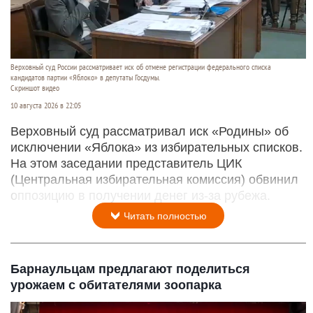
Верховный суд России рассматривает иск об отмене регистрации федерального списка
кандидатов партии «Яблоко» в депутаты Госдумы.
Скриншот видео
10 августа 2026 в 22:05
Верховный суд рассматривал иск «Родины» об
исключении «Яблока» из избирательных списков.
На этом заседании представитель ЦИК
(Центральная избирательная комиссия) обвинил
оппозицию в получении денег из-за рубежа.
Читать полностью
Барнаульцам предлагают поделиться
урожаем с обитателями зоопарка