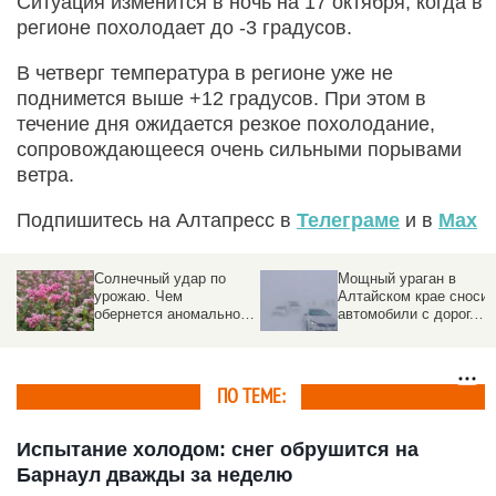
Ситуация изменится в ночь на 17 октября, когда в
регионе похолодает до -3 градусов.
В четверг температура в регионе уже не
поднимется выше +12 градусов. При этом в
течение дня ожидается резкое похолодание,
сопровождающееся очень сильными порывами
ветра.
Подпишитесь на Алтапресс в
Телеграме
и в
Max
Солнечный удар по
Мощный ураган в
урожаю. Чем
Алтайском крае сносит
обернется аномально
автомобили с дорог.
жаркое лето для
Фото
алтайских аграриев и
потребителей
ПО ТЕМЕ:
Испытание холодом: снег обрушится на
Барнаул дважды за неделю