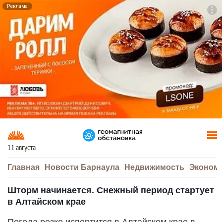
Реклама
To
F7
11 августа
Главная
Новости Барнаула
Недвижимость
Эконом
Шторм начинается. Снежный период стартует
в Алтайском крае
Погода резко испортится в Алтайском крае в