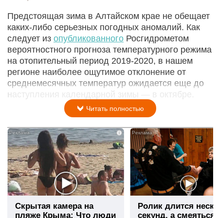
Предстоящая зима в Алтайском крае не обещает
каких-либо серьезных погодных аномалий. Как
следует из
опубликованного
Росгидрометом
вероятностного прогноза температурного режима
на отопительный период 2019-2020, в нашем
регионе наиболее ощутимое отклонение от
среднемесячных температур ожидается еще до
наступления календарной зимы — в октябре.
Читать полностью
i
Скрытая камера на
Ролик длится неск
пляже Крыма: Что люди
секунд, а смеяться