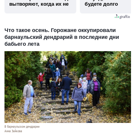
вытворяют, когда их не
будете долго
видят...
Что такое осень. Горожане оккупировали
барнаульский дендрарий в последние дни
бабьего лета
В барнаульском дендрарии
Анна Зайкова