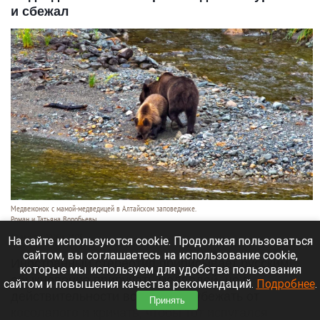
и сбежал
Медвежонок с мамой-медведицей в Алтайском заповеднике.
Роман и Татьяна Воробьевы
10 августа 2026 в 21:25
На сайте используются cookie. Продолжая пользоваться
сайтом, вы соглашаетесь на использование cookie,
Иностранный стереотип приписывает русским
которые мы используем для удобства пользования
обыкновение приручать медведей, но в
сайтом и повышения качества рекомендаций.
Подробнее
.
действительности все спешат убежать от
Принять
косолапого и кричать, чтобы тот испугался