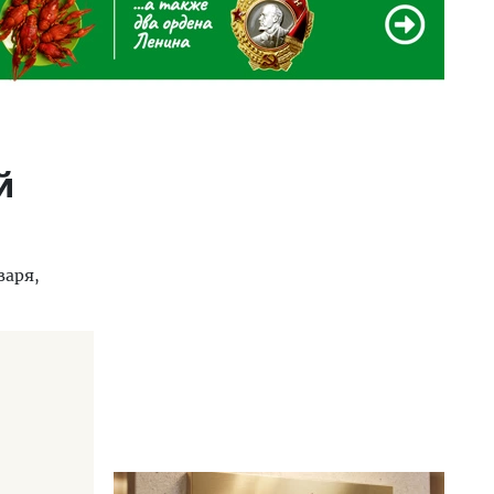
й
варя,