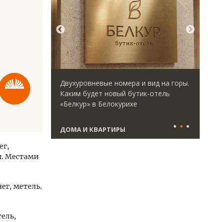
идей.
Двухуровневые номера и вид на горы.
Арх
омпании
Каким будет новый бутик-отель
зем
дов,
«Белкур» в Белокурихе
пли
итии рынка
ста
ДОМА И КВАРТИРЫ
СТ
ег,
ы. Местами
нег, метель.
тель,