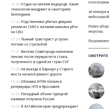
гололедные
Отдых на свежем водороде. Какие
18:00
технологии внедряют в санаториях
26 января 
Белокурихи
небольшой 
Родственники убитых девушек
17:40
Ранее altap
узнали из СМИ о желании маньяка уйти
морозы.
на СВО
Пьяный тракторист устроил
17:20
Подпишитес
погоню со стрельбой
Жителю Славгорода назначили
17:07
СМОТРИТЕ
пенсию после перерасчета стажа,
полученного в одной из стран СНГ
На въезде в Барнаул у Старого
17:00
моста начался ремонт дороги
Обломки БПЛА попали в
16:40
резервуары НПЗ в Ярославле
Рекордный объем турецкой
16:20
ежевики получила Россия
В Алтайском крае предупреждают
16:00