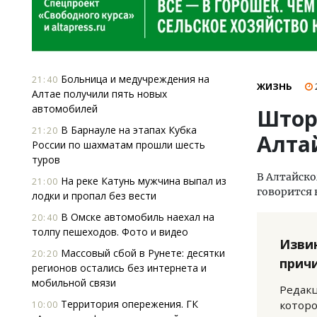
Больница и медучреждения на
21:40
ЖИЗНЬ
Алтае получили пять новых
автомобилей
Штор
В Барнауле на этапах Кубка
21:20
Алта
России по шахматам прошли шесть
туров
В Алтайско
На реке Катунь мужчина выпал из
21:00
говорится 
лодки и пропал без вести
В Омске автомобиль наехал на
20:40
толпу пешеходов. Фото и видео
Изви
Массовый сбой в Рунете: десятки
20:20
прич
регионов остались без интернета и
мобильной связи
Редакц
Территория опережения. ГК
которо
10:00