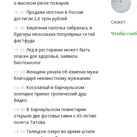
о высоком риске пожаров
Продажи ипотеки в России
15:47
достигли 2,6 трлн рублей
Сюжет:
Кишечная палочка забралась в
15:40
Чтобы сооб
бургеры нескольких популярных сетей
фастфуда
Лед в ресторанах может быть
15:20
опасен для здоровья, заявила
биотехнолог
Женщина узнала об изменах мужа
15:00
благодаря неизвестному жужжанию
Косолапый в барнаульском
14:46
зоопарке принял тропический душ.
Видео
В Барнаульском планетарии
14:40
открыли две фотовыставки к 65-летию
полета Титова
Телецкое озеро во время штиля
14:20