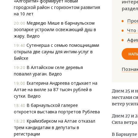
«Алгоритм» формирует новый
интере
городской район с горизонтом развития
раздел
на 10 лет
Прог
Медведю Мише в барнаульском
20:00
зоопарке устроили освежающий душ в
Что 
жару. Видео
Афиш
Сутенерша с семью помощницами
19:40
открыла две сауны для интим-услуг в
Архи
НАП
Бийске
зем
пли
В Алтайском селе деревья
19:20
Позна
ста
повалил ураган. Видео
СТР
Екатерина Андреева отдыхает на
19:00
Алтае на вилле за 87 тысяч рублей в
Днем 25 и 
сутки. Видео
местами си
ветер усили
В барнаульской галерее
18:40
откроется выставка портретов Рублева
Днем 27 и 2
Крайизбирком на Алтае отказал
18:20
Сила ветра 
трем кандидатам в депутаты в
регистрации
В Барнауле