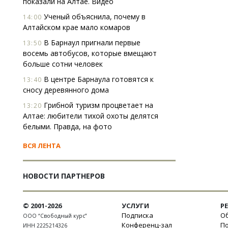
показали на Алтае. Видео
Ученый объяснила, почему в
14:00
Алтайском крае мало комаров
В Барнаул пригнали первые
13:50
восемь автобусов, которые вмещают
больше сотни человек
В центре Барнаула готовятся к
13:40
сносу деревянного дома
Грибной туризм процветает на
13:20
Алтае: любители тихой охоты делятся
белыми. Правда, на фото
ВСЯ ЛЕНТА
НОВОСТИ ПАРТНЕРОВ
© 2001-2026
УСЛУГИ
Р
Подписка
Об
ООО “Свободный курс”
Конференц-зал
П
ИНН 2225214326