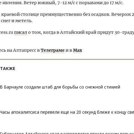
 явления. Ветер южный, 7-12 м/с с порывами до 17 м/с.
в краевой столице преимущественно без осадков. Вечером 
снег и метель.
ress.ru
писал
о том, когда в Алтайский край придут 30-град
ь на Алтапресс в
Телеграме
и в
Max
 ТАКЖЕ
В Барнауле создали штаб для борьбы со снежной стихией
Часы апокалипсиса перевели еще на 20 секунд ближе к концу св
Губернатор Алтайского края распорядился ввести режим повы