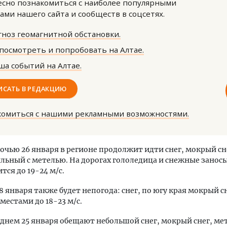
сно познакомиться с наиболее популярными
ами нашего сайта и сообществ в соцсетях.
ноз геомагнитной обстановки.
посмотреть и попробовать на Алтае.
а событий на Алтае.
тектурный код начинается с
Смелость архитектурных 
ИСАТЬ В РЕДАКЦИЮ
ли. Мощение крупноформатными
Генеральный директор к
тами становится новым
ЗИАС — об эстетике горо
комиться с нашими рекламными возможностями.
ндартом благоустройства
трендах в фасадах и разв
ОИТЕЛЬСТВО
СТРОИТЕЛЬСТВО
ночью 26 января в регионе продолжит идти снег, мокрый сн
льный с метелью. На дорогах гололедица и снежные занос
тся до 19-24 м/с.
8 января также будет непогода: снег, по югу края мокрый с
местами до 18-23 м/с.
 днем 25 января обещают небольшой снег, мокрый снег, ме