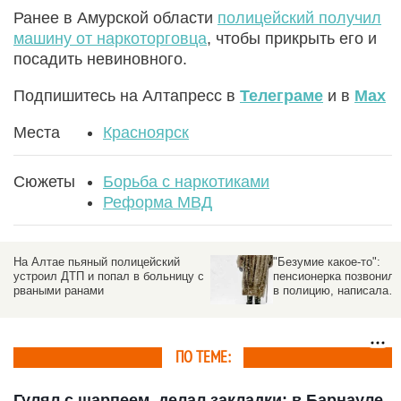
Ранее в Амурской области
полицейский получил
машину от наркоторговца
, чтобы прикрыть его и
посадить невиновного.
Подпишитесь на Алтапресс в
Телеграме
и в
Max
Места
Красноярск
Сюжеты
Борьба с наркотиками
Реформа МВД
о
На Алтае пьяный полицейский
"Безумие какое-то":
устроил ДТП и попал в больницу с
пенсионерка позвонила
рваными ранами
в полицию, написала
на снегу SOS и
замерзла насмерть
ПО ТЕМЕ:
Гулял с шарпеем, делал закладки: в Барнауле