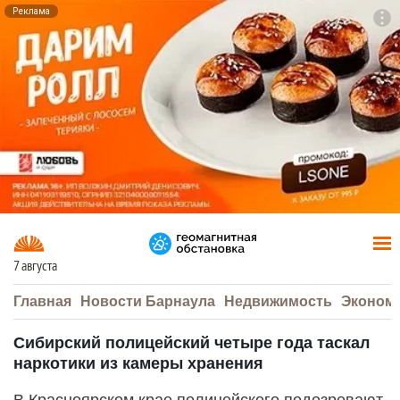
Реклама
To
F7
7 августа
Главная
Новости Барнаула
Недвижимость
Эконом
Сибирский полицейский четыре года таскал
наркотики из камеры хранения
В Красноярском крае полицейского подозревают