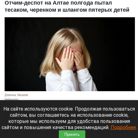
Отчим-деспот на Алтае полгода пытал
тесаком, черенком и шлангом пятерых детей
Девочка. Насилие.
Нейросети
7 августа 2026 в 18:50
На сайте используются cookie. Продолжая пользоваться
сайтом, вы соглашаетесь на использование cookie,
В Первомайском районе мужчина систематически
которые мы используем для удобства пользования
избивал пятерых детей своей сожительницы — от
сайтом и повышения качества рекомендаций.
Подробнее
.
3 до 10 лет. Он использовал черенок от лопаты,
Принять