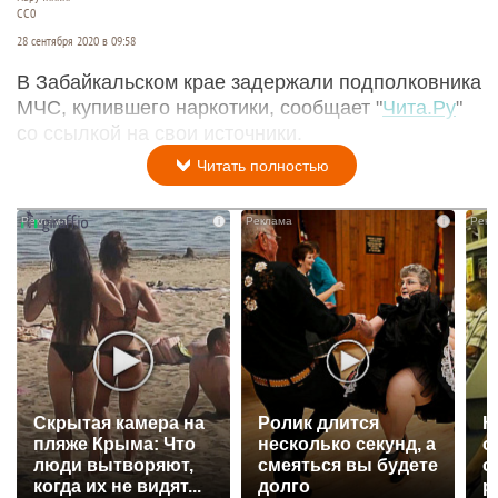
СС0
28 сентября 2020 в 09:58
В Забайкальском крае задержали подполковника
МЧС, купившего наркотики, сообщает "
Чита.Ру
"
со ссылкой на свои источники.
Читать полностью
i
i
Скрытая камера на
Ролик длится
К
пляже Крыма: Что
несколько секунд, а
о
люди вытворяют,
смеяться вы будете
о
когда их не видят...
долго
р