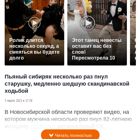
Ролик длится
Этот танец невесты
С
несколько секунд, а
оставит вас без
п
смеяться вы будете
слов!
л
долго
Пересмотрела 10
к
раз
Пьяный сибиряк несколько раз пнул
старушку, медленно шедшую скандинавской
ходьбой
5 марта 2021 в 17:28
В Новосибирской области проверяют видео, на
котором мужчина несколько раз пнул 82-летнюю
женщину,
сообщает
региональный СК.
Читать полностью