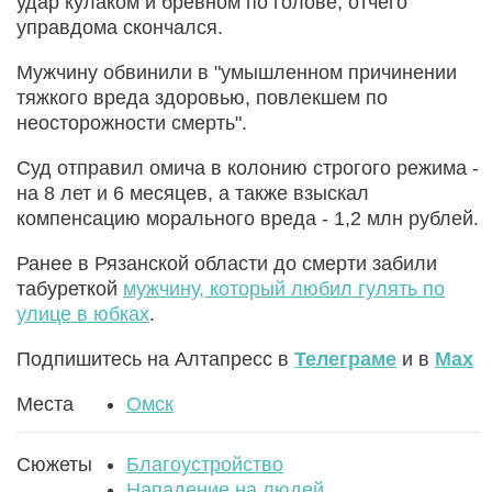
удар кулаком и бревном по голове, отчего
управдома скончался.
Мужчину обвинили в "умышленном причинении
тяжкого вреда здоровью, повлекшем по
неосторожности смерть".
Суд отправил омича в колонию строгого режима -
на 8 лет и 6 месяцев, а также взыскал
компенсацию морального вреда - 1,2 млн рублей.
Ранее в Рязанской области до смерти забили
табуреткой
мужчину, который любил гулять по
улице в юбках
.
Подпишитесь на Алтапресс в
Телеграме
и в
Max
Места
Омск
Сюжеты
Благоустройство
Нападение на людей