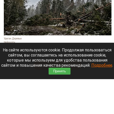
Ураган. Деревья
Нейросети
9 августа 2026 в 18:35
На сайте используются cookie. Продолжая пользоваться
сайтом, вы соглашаетесь на использование cookie,
Мощный ураган бушует в Самарской области.
которые мы используем для удобства пользования
сайтом и повышения качества рекомендаций.
Подробнее
.
Читать полностью
Принять
Москвичей призвали оставаться дома