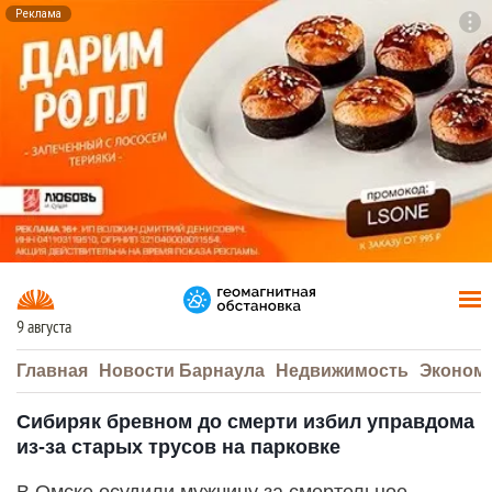
Реклама
To
F7
9 августа
Главная
Новости Барнаула
Недвижимость
Эконом
Сибиряк бревном до смерти избил управдома
из-за старых трусов на парковке
В Омске осудили мужчину за смертельное