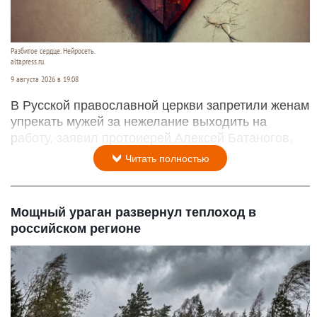
Разбитое сердце. Нейросеть.
altapress.ru.
9 августа 2026 в 19:08
В Русской православной церкви запретили женам
упрекать мужей за нежелание выходить на
работу, заявил протоиерей Алексей Батаногов.
Читать полностью
Мощный ураган развернул теплоход в
российском регионе