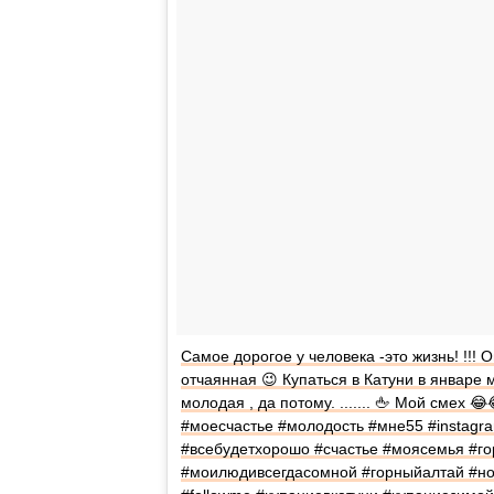
Самое дорогое у человека -это жизнь! !!! Он
отчаянная 😉 Купаться в Катуни в январе 
молодая , да потому. ....... 🖕 Мой сме
#моесчастье #молодость #мне55 #instag
#всебудетхорошо #счастье #моясемья #го
#моилюдивсегдасомной #горныйалтай #ново