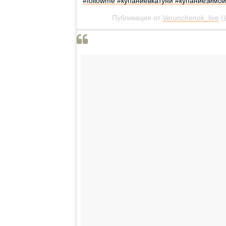
#followme #купаниевкатуни #купаниезимой
Публикация от
Verunchenok_live
(