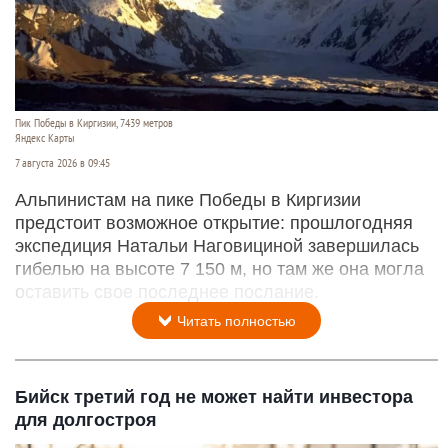
Пик Победы в Киргизии, 7439 метров
Яндекс Карты
7 августа 2026 в 09:45
Альпинистам на пике Победы в Киргизии
предстоит возможное открытие: прошлогодняя
экспедиция Натальи Наговициной завершилась
гибелью на высоте 7 150 м, но там же она могла
оставить свое последнее послание.
Читать полностью
Бийск третий год не может найти инвестора
для долгостроя