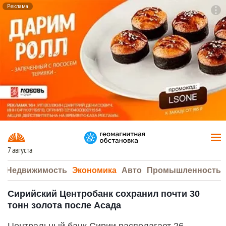
Реклама
To
F7
7 августа
а
Недвижимость
Экономика
Авто
Промышленность
Сирийский Центробанк сохранил почти 30
тонн золота после Асада
Центральный банк Сирии располагает 26