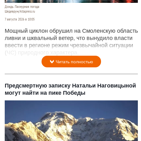
Дождь. Пасмурная погода
Шедеврум/Altapress.ru
7 августа 2026 в 10:05
Мощный циклон обрушил на Смоленскую область
ливни и шквальный ветер, что вынудило власти
ввести в регионе режим чрезвычайной ситуации
(ЧС) природного характера.
Читать полностью
Предсмертную записку Натальи Наговицыной
могут найти на пике Победы