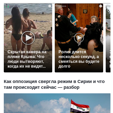
i
i
Скрытая камера на
Ролик длится
Э
пляже Крыма: Что
несколько секунд, а
о
люди вытворяют,
смеяться вы будете
с
когда их не видят...
долго
П
р
Как оппозиция свергла режим в Сирии и что
там происходит сейчас — разбор