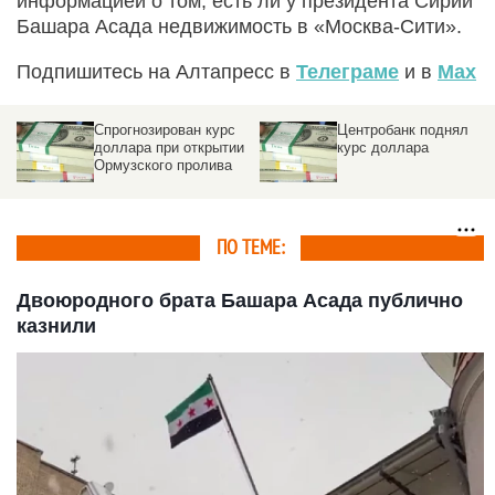
информацией о том, есть ли у президента Сирии
Башара Асада недвижимость в «Москва-Сити».
Подпишитесь на Алтапресс в
Телеграме
и в
Max
Спрогнозирован курс
Центробанк поднял
доллара при открытии
курс доллара
Ормузского пролива
ПО ТЕМЕ:
Двоюродного брата Башара Асада публично
казнили