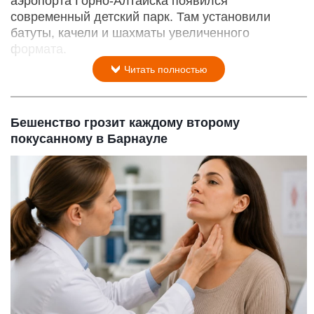
аэропорта Горно-Алтайска появился
современный детский парк. Там установили
батуты, качели и шахматы увеличенного
формата.
Читать полностью
Бешенство грозит каждому второму
покусанному в Барнауле