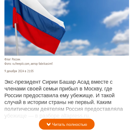
Флаг России.
Фото: ru.freepik.com, автор fabrikasimf.
9 декабря 2024 в 21:05
Экс-президент Сирии Башар Асад вместе с
членами своей семьи прибыл в Москву, где
России предоставила ему убежище. И такой
случай в истории страны не первый. Каким
политическим деятелям Россия предоставляла
убежище — в разборе altapress.ru.
Читать полностью