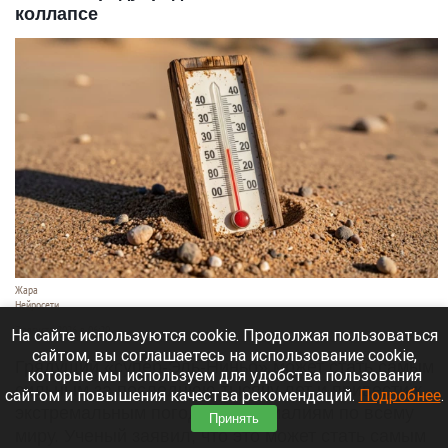
коллапсе
Жара
Нейросети
7 августа 2026 в 06:20
На сайте используются cookie. Продолжая пользоваться
сайтом, вы соглашаетесь на использование cookie,
Грядущий «супер-Эль-Ниньо» может стать самым
которые мы используем для удобства пользования
сильным за последнюю тысячу лет и привести к
сайтом и повышения качества рекомендаций.
Подробнее
.
экстремальным погодным аномалиям по всему
Принять
миру. Ученый заявил, что это может стать самым