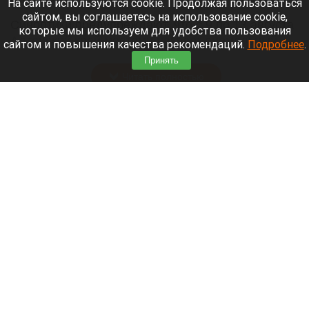
На сайте используются cookie. Продолжая пользоваться
сайтом, вы соглашаетесь на использование cookie,
Синоптики предупреждают, что с 9 по 13 августа
которые мы используем для удобства пользования
Алтайский край местами накроет аномальный
сайтом и повышения качества рекомендаций.
Подробнее
.
зной.
Принять
Читать полностью
Штукатурка с потолка едва не рухнула на
жительницу барнаульской многоэтажки.
Жалобы на УК