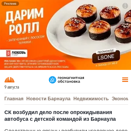
Реклама
To
F7
9 августа
Главная
Новости Барнаула
Недвижимость
Эконом
СК возбудил дело после опрокидывания
автобуса с детской командой из Барнаула
Следственные органы возбудили уголовное дело