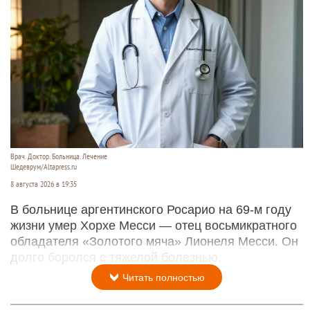
Врач. Доктор. Больница. Лечение
Шедеврум/Altapress.ru
8 августа 2026 в 19:35
В больнице аргентинского Росарио на 69-м году
жизни умер Хорхе Месси — отец восьмикратного
обладателя «Золотого мяча» Лионеля Месси. Он
долго боролся с тяжелой болезнью.
Читать полностью