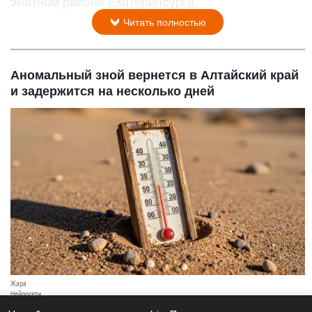
элитном районе Екатеринбурга.
Читать полностью
Аномальный зной вернется в Алтайский край
и задержится на несколько дней
Жара
Нейросети
8 августа 2026 в 18:05