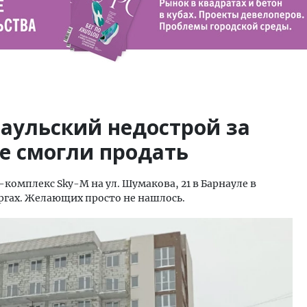
аульский недострой за
е смогли продать
омплекс Sky-M на ул. Шумакова, 21 в Барнауле в
оргах. Желающих просто не нашлось.