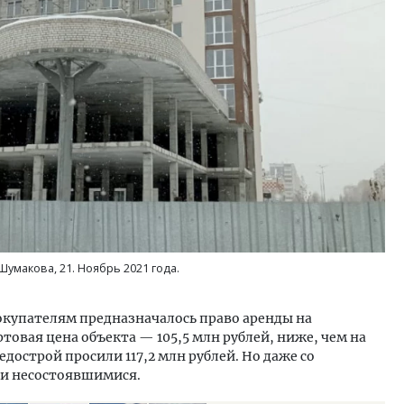
ость архитектурных идей.
Архитектурный код начин
еральный директор компании
земли. Мощение крупно
 — об эстетике городов,
плитами становится нов
дах в фасадах и развитии рынка
стандартом благоустрой
ОИТЕЛЬСТВО
СТРОИТЕЛЬСТВО
Шумакова, 21. Ноябрь 2021 года.
окупателям предназначалось право аренды на
артовая цена объекта — 105,5 млн рублей, ниже, чем на
дострой просили 117,2 млн рублей. Но даже со
и несостоявшимися.