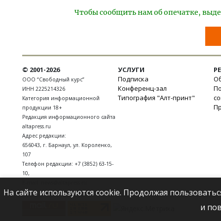
Чтобы сообщить нам об опечатке, выде
© 2001-2026
УСЛУГИ
Р
Подписка
Об
ООО “Свободный курс”
Конференц-зал
П
ИНН 2225214326
Типография "Алт-принт"
с
Категория информационной
П
продукции 18+
Редакция информационного сайта
altapress.ru
Адрес редакции:
656043
,
г. Барнаул
,
ул. Короленко,
107
Телефон редакции:
+7 (3852) 63-15-
10
,
E-mail:
news@altapress.ru
На сайте используются cookie. Продолжая пользоватьс
и по