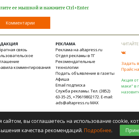
лите ее мышкой и нажмите Ctrl+Enter
Комментарии
ЕДАКЦИЯ
РЕКЛАМА
ЧИТАЙТЕ
ратная связь
Реклама на altapress.ru
ользовательское
Отдел рекламы в ТГ
оглашение
Рекомендательные
Задать 
равила комментирования
технологии
Прайс на
Подать объявление в газеты
Афиша
Акция от
Email подписка
маки" в 
Служба рекламы. Тел. (3852)
назовит
63-35-25, +79619802172. E-mail:
ads@altapress.ru
MAX
я сайтом, вы соглашаетесь на использование cookie, к
вышения качества рекомендаций.
Подробнее
.
Прин