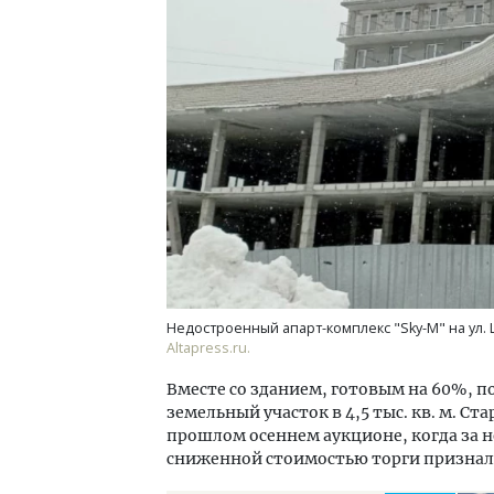
Ищем новые берега. Гендиректор
Смел
«Жилищной инициативы» Юрий
Ген
Гатилов — о том, как девелоперу
ЗИАС
оставаться на плаву, когда рынок
трен
штормит
СТР
СТРОИТЕЛЬСТВО
Недостроенный апарт-комплекс "Sky-M" на ул. 
Altapress.ru.
Вместе со зданием, готовым на 60%, п
земельный участок в 4,5 тыс. кв. м. Ст
прошлом осеннем аукционе, когда за не
сниженной стоимостью торги признал